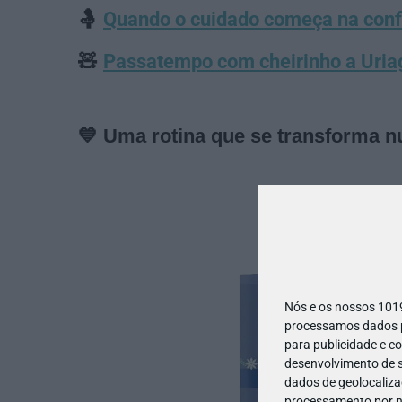
🤱
Quando o cuidado começa na conf
🧸
Passatempo com cheirinho a Uria
💙 Uma rotina que se transforma n
Nós e os nossos 10
processamos dados pe
para publicidade e c
desenvolvimento de s
dados de geolocalizaç
processamento por no