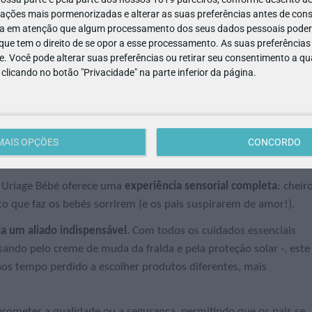
ações mais pormenorizadas e alterar as suas preferências antes de cons
a em atenção que algum processamento dos seus dados pessoais poderá
ue tem o direito de se opor a esse processamento. As suas preferências
e. Você pode alterar suas preferências ou retirar seu consentimento a 
e clicando no botão "Privacidade" na parte inferior da página.
MAIS OPÇÕES
CONCORDO
 Uriage Bébé oferece uma
experiência sensorial completa
: cheir
to que faz os bebés sorrirem (e os pais suspirarem de amor!).
na um aliado indispensável
. Com todos os cuidados essenciais
ssando pelo creme de muda da fralda e pela proteção solar -, este
enos tempo perdido a escolher produtos diferentes, mais
prometer a qualidade ou a segurança, permitindo que os pais se