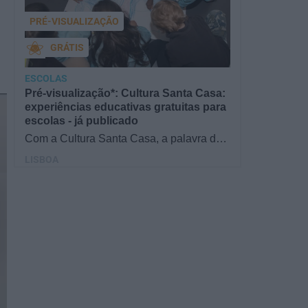
PRÉ-VISUALIZAÇÃO
GRÁTIS
ESCOLAS
Pré-visualização*: Cultura Santa Casa:
experiências educativas gratuitas para
escolas - já publicado
Com a Cultura Santa Casa, a palavra de
ordem é aprender de forma diversificada e
LISBOA
criativa, estimulando o…