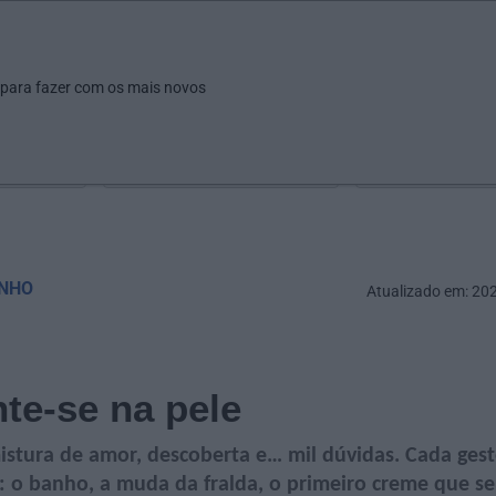
ar
Ver
Fazer
Poupar
Pais
Bebés
Escola
arrow_drop_down
arrow_drop_down
arrow_drop_down
arrow_drop_down
arrow_drop_down
 para fazer com os mais novos
Idade
Localização
Selecione
Selecionar uma o
NHO
Atualizado em: 20
te-se na pele
stura de amor, descoberta e… mil dúvidas. Cada ges
 o banho, a muda da fralda, o primeiro creme que se