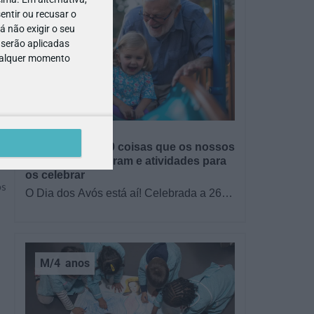
entir ou recusar o
 não exigir o seu
 serão aplicadas
qualquer momento
GRÁTIS
BRINCAR
Dia dos Avós: 10 coisas que os nossos
avós nos ensinaram e atividades para
os celebrar
os
O Dia dos Avós está aí! Celebrada a 26
de julho, a data homenageia todos os
avós, relembrando a importância…
M/4
anos