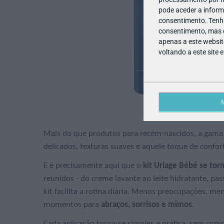
pode aceder a inform
consentimento.
Tenh
consentimento, mas q
apenas a este websit
voltando a este site 
Mais do que produtos para recém-nascidos, a gama
delicados, texturas suaves e aquele toque de confor
E é precisamente aqui que o
kit Uriage Bébé se tor
reunidos - do creme lavante ao leite hidratante, pa
kit facilita a rotina diária. Menos preocupações, m
momentos para
abraços, sorrisos e mimos
.
Cada aplicação torna-se simples e prática, sem com