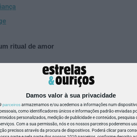
iança
ge
um ritual de amor
Damos valor à sua privacidade
19
parceiros
armazenamos e/ou acedemos a informações num dispositivo,
ssoais, como identificadores únicos e informações padrão enviadas po
onteúdos personalizados, medição de publicidade e conteúdos, pesquisa 
erviços.
Com a sua permissão, nós e os nossos parceiros poderemos usar
ão precisos através da procura de dispositivos. Poderá clicar para conse
ssa parte e pela parte dos nossos 1019 parceiros, conforme descrito ac