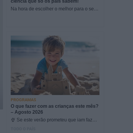
ciência que só os pais sabem!
Na hora de escolher o melhor para o seu
filho, cada instinto conta. E quando chega
a etapa da alimentação a…
PROGRAMAS
O que fazer com as crianças este mês?
– Agosto 2026
🍨 Se este verão prometeu que iam fazer
mais do que praia e gelados... este artigo
TODO O PAÍS
é para si. Há um eclipse do…