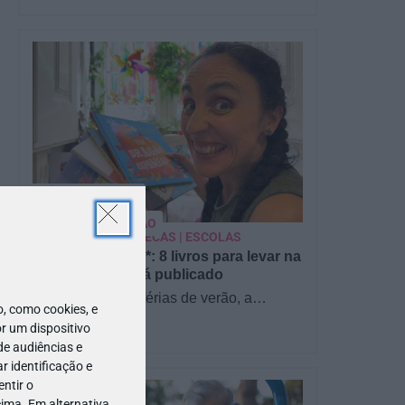
PARA BEBÉS
PRÉ-VISUALIZAÇÃO
CONTOS E BIBLIOTECAS | ESCOLAS
Pré-visualização*: 8 livros para levar na
mala de férias - já publicado
Para celebrar as férias de verão, a
 como cookies, e
Estrelas & Ouriços fez uma parceria com
r um dispositivo
a Sofia Vieira, da livraria…
de audiências e
 identificação e
ntir o
ima. Em alternativa,