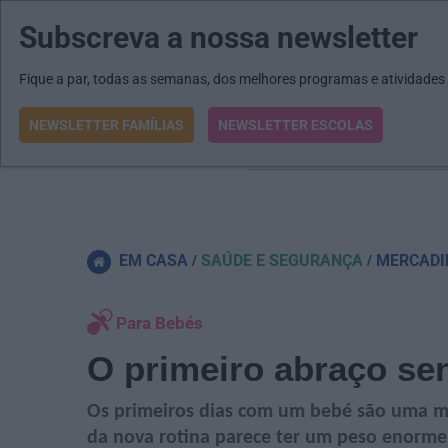
Subscreva a nossa newsletter
MENU
MAIL
JORNAIS
Revista E&O
Passe
arrow_drop_down
Fique a par, todas as semanas, dos melhores programas e atividades
NEWSLETTER FAMÍLIAS
NEWSLETTER ESCOLAS
O que procura?
EM CASA
SAÚDE E SEGURANÇA
MERCADI
Para Bebés
O primeiro abraço sen
Os primeiros dias com um bebé são uma mi
da nova rotina parece ter um peso enorme: