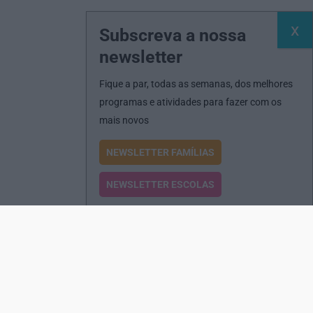
Subscreva a nossa
newsletter
Fique a par, todas as semanas, dos melhores
programas e atividades para fazer com os
mais novos
NEWSLETTER FAMÍLIAS
NEWSLETTER ESCOLAS