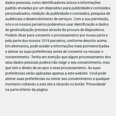
PARA BEBÉS
dados pessoais, como identificadores únicos e informações
padrão enviadas por um dispositivo para publicidade e conteúdos
personalizados, medição de publicidade e conteúdos, pesquisa de
MERCADINHO
audiências e desenvolvimento de serviços.
Com a sua permissão,
Onde comprar roupa para bebé que junte conforto e
nós e os nossos parceiros poderemos usar identificação e dados
a maior ternura?
de geolocalização precisos através da procura de dispositivos.
Entre mudas, sestas e rotinas novas, o que os pais
Poderá clicar para consentir o processamento por nossa parte e
mais procuram com a chegada de um bebé é simples:
pela parte dos nossos 1019 parceiros, conforme descrito acima.
…
Em alternativa, pode aceder a informações mais pormenorizadas
e alterar as suas preferências antes de consentir ou recusar o
consentimento.
Tenha em atenção que algum processamento dos
seus dados pessoais poderá não exigir o seu consentimento, mas
que tem o direito de se opor a esse processamento. As suas
preferências serão aplicadas apenas a este website. Você pode
alterar suas preferências ou retirar seu consentimento a qualquer
M/5
anos
momento voltando a este site e clicando no botão "Privacidade"
na parte inferior da página.