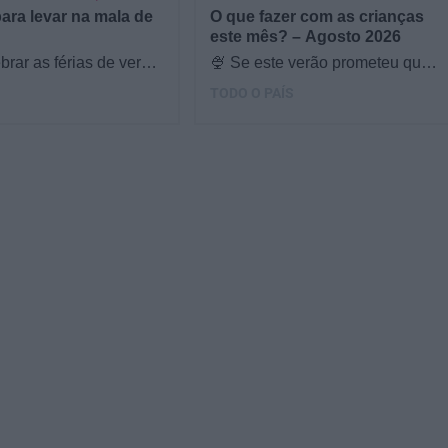
para levar na mala de
O que fazer com as crianças
este mês? – Agosto 2026
brar as férias de verão,
🍨 Se este verão prometeu que
s & Ouriços fez uma
iam fazer mais do que praia e
TODO O PAÍS
com a Sofia Vieira, da
gelados... este artigo é para
si. Há um eclipse do…