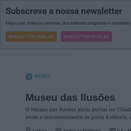
Subscreva a nossa newsletter
MENU
MAIL
JORNAIS
Revista E&O
Passe
arrow_drop_down
Fique a par, todas as semanas, dos melhores programas e atividades
NEWSLETTER FAMÍLIAS
NEWSLETTER ESCOLAS
O que procura?
MUSEU
Museu das Ilusões
O Museu das Ilusões abriu portas no Chia
onde o entretenimento se junta à ciência,
Lisboa
Todos os Públicos
0 €
4