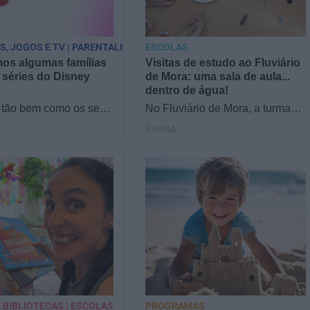
PS, JOGOS E TV | PARENTALIDADE
ESCOLAS
os algumas famílias
Visitas de estudo ao Fluviário
 séries do Disney
de Mora: uma sala de aula...
dentro de água!
tão bem como os seus
No Fluviário de Mora, a turma
 séries do Disney
fica de olhos nos olhos com a
ÉVORA
Reunimos famílias no
natureza! Os alunos descobrem
a responder a…
o mundo aquático…
 BIBLIOTECAS | ESCOLAS
PROGRAMAS