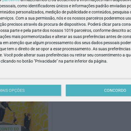
ACESSIBILIDADE
MULTIBANCO
ssoais, como identificadores únicos e informações padrão enviadas po
onteúdos personalizados, medição de publicidade e conteúdos, pesquisa 
erviços.
Com a sua permissão, nós e os nossos parceiros poderemos usar
ão precisos através da procura de dispositivos. Poderá clicar para conse
ssa parte e pela parte dos nossos 1019 parceiros, conforme descrito ac
boa
ações mais pormenorizadas e alterar as suas preferências antes de cons
a em atenção que algum processamento dos seus dados pessoais poderá
ue tem o direito de se opor a esse processamento. As suas preferências
e. Você pode alterar suas preferências ou retirar seu consentimento a 
e clicando no botão "Privacidade" na parte inferior da página.
os Públicos
MAIS OPÇÕES
CONCORDO
CONTO EO