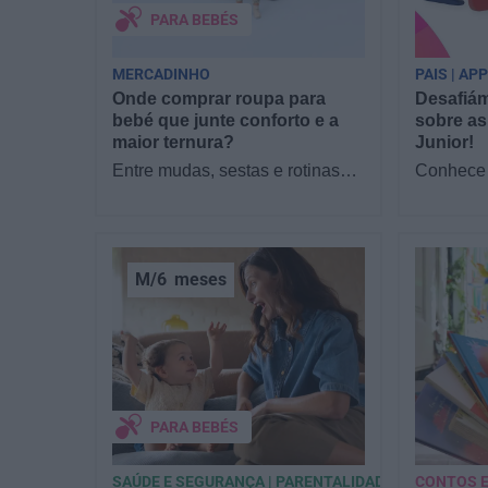
PARA BEBÉS
MERCADINHO
PAIS | AP
Onde comprar roupa para
Desafiám
bebé que junte conforto e a
sobre as
maior ternura?
Junior!
Entre mudas, sestas e rotinas
Conhece 
novas, o que os pais mais
filhos as
procuram com a chegada de um
Junior? 
bebé é simples:…
sofá par
M/6
meses
PARA BEBÉS
SAÚDE E SEGURANÇA | PARENTALIDADE
CONTOS E