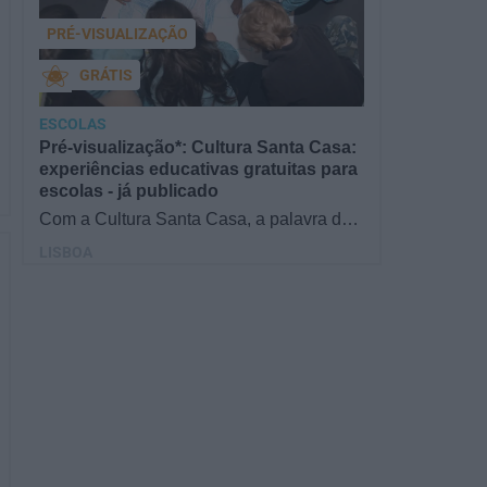
PRÉ-VISUALIZAÇÃO
GRÁTIS
ESCOLAS
Pré-visualização*: Cultura Santa Casa:
experiências educativas gratuitas para
escolas - já publicado
Com a Cultura Santa Casa, a palavra de
ordem é aprender de forma diversificada e
LISBOA
criativa, estimulando o…