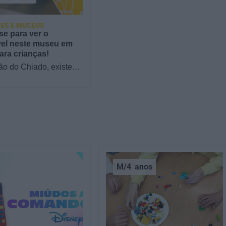
ES E MUSEUS
se para ver o
vel neste museu em
ara crianças!
ão do Chiado, existe
 mágico onde tudo
safiar a lógica. No
s Ilusões,…
M/4
anos