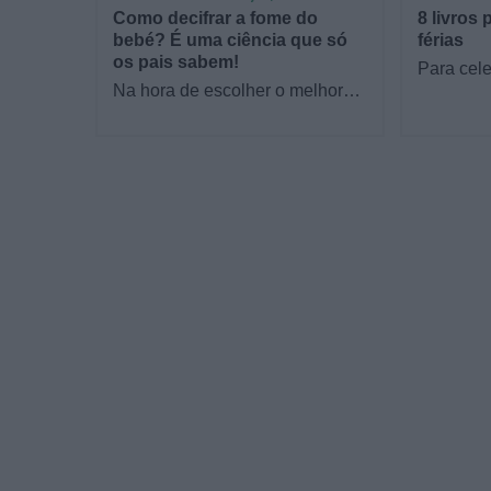
Como decifrar a fome do
8 livros 
bebé? É uma ciência que só
férias
os pais sabem!
Para cele
Na hora de escolher o melhor
a Estrela
para o seu filho, cada instinto
parceria 
conta. E quando chega a etapa
livraria…
da alimentação a…