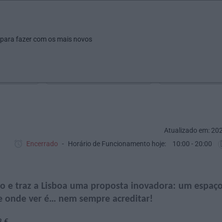
ar
Ver
Fazer
Poupar
Pais
Bebés
Escola
arrow_drop_down
arrow_drop_down
arrow_drop_down
arrow_drop_down
arrow_drop_down
 para fazer com os mais novos
Idade
Localização
Selecione
Selecionar uma o
Atualizado em: 20
Encerrado
Horário de Funcionamento hoje:
10:00 - 20:00
do e traz a Lisboa uma proposta inovadora: um espaç
 e onde ver é… nem sempre acreditar!
8 €