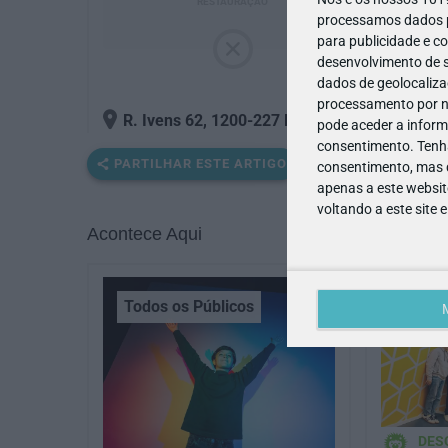
RESTAURAÇÃO
processamos dados pe
para publicidade e c
desenvolvimento de s
dados de geolocalizaç
processamento por no
R. Ivens 62, 1200-227 Lisboa
, 1200-227
- Lis
pode aceder a inform
consentimento.
Tenh
PARTILHAR ESTE ARTIGO
consentimento, mas q
apenas a este websit
voltando a este site 
Acontece Aqui
Todos os Públicos
Todos 
DES