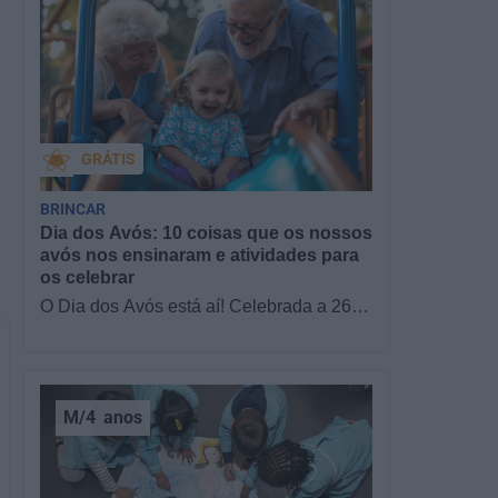
GRÁTIS
BRINCAR
Dia dos Avós: 10 coisas que os nossos
avós nos ensinaram e atividades para
os celebrar
O Dia dos Avós está aí! Celebrada a 26
de julho, a data homenageia todos os
avós, relembrando a importância…
M/4
anos