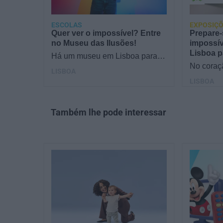
ESCOLAS
EXPOSIÇÕ
Quer ver o impossível? Entre
Prepare-
no Museu das Ilusões!
impossí
Lisboa p
Há um museu em Lisboa para
crianças - no número 62, da Rua
No coraç
LISBOA
Ivens - onde cada sala
um lugar
LISBOA
transforma perceções,…
parece de
Museu da
Também lhe pode interessar