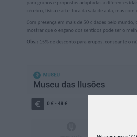
para grupos e propostas adaptadas a diferentes id
cérebro, física e arte, fora da sala de aula, mas co
Com presença em mais de 50 cidades pelo mundo, de
mostrar que o engano dos sentidos pode ser o melh
Obs.:
15% de desconto para grupos, consoante o n
MUSEU
Museu das Ilusões
0 € - 48 €
Nós e os nossos 10