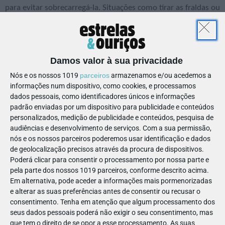
para evitar sobrecarregá-la. Situações como tirar as fraldas ou
adaptar-se à cantina implicam um esforço adicional que não
deve coincidir com uma mudança de cidade, escola ou casa.
Damos valor à sua privacidade
Nós e os nossos 1019
parceiros
armazenamos e/ou acedemos a
4.
Envolva a criança nas mudanças para despertar
informações num dispositivo, como cookies, e processamos
dados pessoais, como identificadores únicos e informações
entusiasmo. Entre outras coisas, pode pedir ao seu filho que
padrão enviadas por um dispositivo para publicidade e conteúdos
o ajude a decorar o seu novo quarto ou a escolher a mochila
personalizados, medição de publicidade e conteúdos, pesquisa de
da escola.
audiências e desenvolvimento de serviços.
Com a sua permissão,
5.
Facilite a despedida dos amigos da criança. Se possível,
nós e os nossos parceiros poderemos usar identificação e dados
de geolocalização precisos através da procura de dispositivos.
reúna o grupo na nova casa para um lanche.
Poderá clicar para consentir o processamento por nossa parte e
6.
Marque uma consulta com o diretor da nova escola para se
pela parte dos nossos 1019 parceiros, conforme descrito acima.
apresentar e conhecer o modo de ensino e o meio
Em alternativa, pode aceder a informações mais pormenorizadas
envolvente.
e alterar as suas preferências antes de consentir ou recusar o
consentimento.
Tenha em atenção que algum processamento dos
7.
Tente fazer um horário reduzido. Se possível, vá expondo a
seus dados pessoais poderá não exigir o seu consentimento, mas
criança à nova escola, aos poucos – no primeiro dia leve-a só
que tem o direito de se opor a esse processamento. As suas