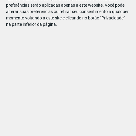
de manhã, por exemplo.
preferências serão aplicadas apenas a este website. Você pode
8.
Promova o bom relacionamento com as crianças da escola
alterar suas preferências ou retirar seu consentimento a qualquer
momento voltando a este site e clicando no botão "Privacidade"
ou do bairro. Esse é um grande apoio na adaptação do seu
na parte inferior da página.
filho. Encoraje as relações sociais. O envolvimento em
atividades comunitárias ajudará a criança a fazer novas
amizades.
PAIS
PARENTALIDADE
VIDA NOVA: COMO
PREPARAR OS MIÚDOS PARA
UMA MUDANÇA DE CASA OU
DE ESCOLA