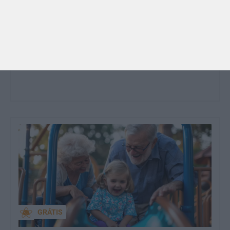
PRÉ-VISUALIZAÇÃO
CONTOS E BIBLIOTECAS | ESCOLAS
Pré-visualização*: 8 livros para levar na mala de
férias - já publicado
Para celebrar as férias de verão, a Estrelas &
Ouriços fez uma parceria com a Sofia Vieira, da
livraria…
GRÁTIS