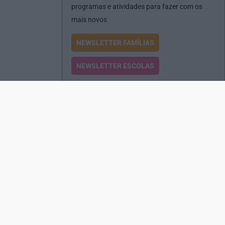
programas e atividades para fazer com os
mais novos
NEWSLETTER FAMÍLIAS
NEWSLETTER ESCOLAS
Passatempos
Produtos e Serviços