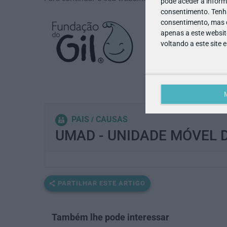
pode aceder a inform
consentimento.
Tenh
consentimento, mas q
apenas a este websit
voltando a este site 
PAIS
CAUSAS
UMAD - UNIDADE MÓVEL D
PARTILHAR ESTE ARTIGO
Também lhe pode interessar