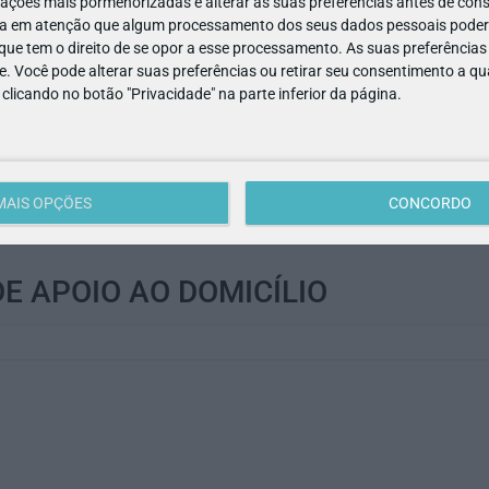
ações mais pormenorizadas e alterar as suas preferências antes de cons
a em atenção que algum processamento dos seus dados pessoais poderá
ue tem o direito de se opor a esse processamento. As suas preferências
e. Você pode alterar suas preferências ou retirar seu consentimento a 
e clicando no botão "Privacidade" na parte inferior da página.
MAIS OPÇÕES
CONCORDO
E APOIO AO DOMICÍLIO