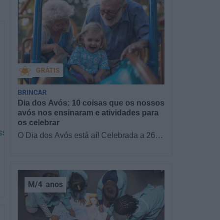
GRÁTIS
BRINCAR
Dia dos Avós: 10 coisas que os nossos
avós nos ensinaram e atividades para
os celebrar
ESSO ÀS AULAS
O Dia dos Avós está aí! Celebrada a 26
de julho, a data homenageia todos os
avós, relembrando a importância…
M/4
anos