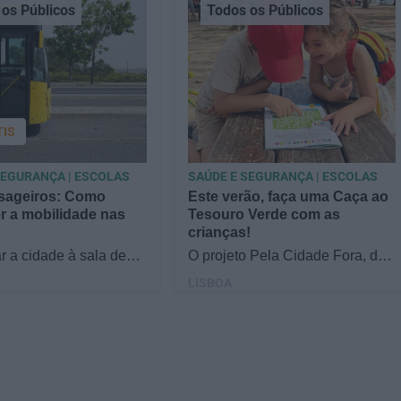
os Públicos
Todos os Públicos
TIS
SEGURANÇA | ESCOLAS
SAÚDE E SEGURANÇA | ESCOLAS
sageiros: Como
Este verão, faça uma Caça ao
 a mobilidade nas
Tesouro Verde com as
crianças!
r a cidade à sala de
O projeto Pela Cidade Fora, da
º e 2.º ciclo? O Mini
EMEL, desafia famílias e
LISBOA
ros é um projeto
escolas a descobrir a
 que quer…
mobilidade rodoviária em
Lisboa…