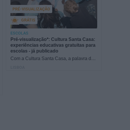
PRÉ-VISUALIZAÇÃO
GRÁTIS
ESCOLAS
Pré-visualização*: Cultura Santa Casa:
experiências educativas gratuitas para
escolas - já publicado
Com a Cultura Santa Casa, a palavra de
ordem é aprender de forma diversificada e
LISBOA
criativa, estimulando o…