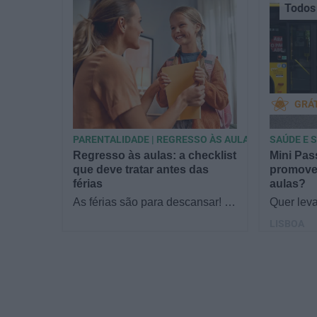
Todos 
GRÁ
PARENTALIDADE | REGRESSO ÀS AULAS
SAÚDE E 
Regresso às aulas: a checklist
Mini Pas
que deve tratar antes das
promover
férias
aulas?
As férias são para descansar! O
Quer leva
que resolver antes de desligar?
aula do 1.
LISBOA
Do material escolar às datas do
Passagei
calendário,…
didático