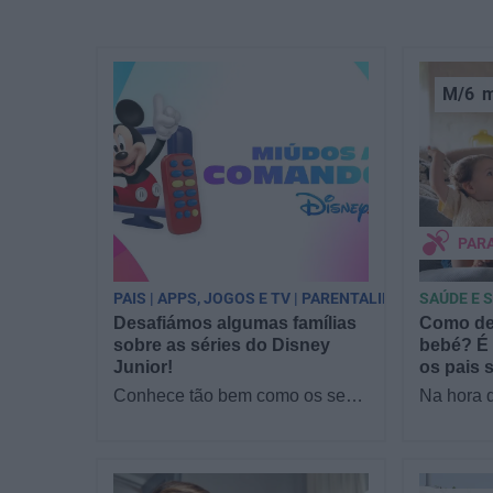
M/6
m
PAR
PAIS | APPS, JOGOS E TV | PARENTALIDADE
SAÚDE E 
Desafiámos algumas famílias
Como dec
sobre as séries do Disney
bebé? É 
Junior!
os pais 
Conhece tão bem como os seus
Na hora 
filhos as séries do Disney
para o seu
Junior? Reunimos famílias no
conta. E
sofá para responder a…
da alime