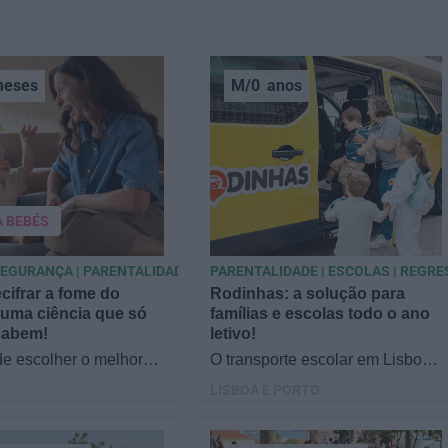
eses
M/0
anos
A BEBÉS
SEGURANÇA | PARENTALIDADE
PARENTALIDADE | ESCOLAS | REGR
ifrar a fome do
Rodinhas: a solução para
uma ciência que só
famílias e escolas todo o ano
sabem!
letivo!
de escolher o melhor
O transporte escolar em Lisboa
 filho, cada instinto
e no Porto é hoje uma ajuda
LISBOA E PORTO
 quando chega a etapa
preciosa para muitas famílias e
ntação a…
escolas. "Como…