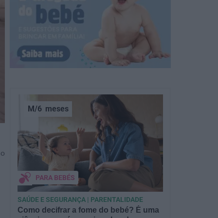
M/6
meses
 o
PARA BEBÉS
SAÚDE E SEGURANÇA | PARENTALIDADE
Como decifrar a fome do bebé? É uma