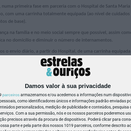
l, numa primeira fase em parceria com o Hospital de Santa Maria
io, com uma carrinha totalmente equipada (ao nível de cuidados
tos de base).
nça na família e no meio social sempre que possível, assim com
ínica no domicílio e diminuir o número de internamentos.
os o envio diário, a partir do Hospital, de uma carrinha equipada
a equipa clínica mais adequada para dar resposta às necessidad
 à realidade de cada família e diminuir as deslocações aos
pêuticas no domicílio são também objectivos. Este projecto
Damos valor à sua privacidade
 crianças e das famílias, de modo a promover um ambiente
19
parceiros
armazenamos e/ou acedemos a informações num dispositivo,
ssoais, como identificadores únicos e informações padrão enviadas po
onteúdos personalizados, medição de publicidade e conteúdos, pesquisa 
e assistentes sociais do Hospital de Santa Maria, assim como
erviços.
Com a sua permissão, nós e os nossos parceiros poderemos usar
undação do Gil.
ão precisos através da procura de dispositivos. Poderá clicar para conse
ssa parte e pela parte dos nossos 1019 parceiros, conforme descrito ac
nta com a ajuda de todos. Venha conhecer melhor este projecto!