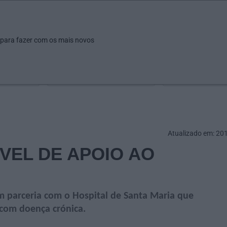
ar
Ver
Fazer
Poupar
Pais
Bebés
Escola
arrow_drop_down
arrow_drop_down
arrow_drop_down
arrow_drop_down
arrow_drop_down
 para fazer com os mais novos
Idade
Localização
Selecione
Selecionar uma o
Atualizado em: 20
VEL DE APOIO AO
em parceria com o Hospital de Santa Maria que
 com doença crónica.