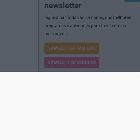
newsletter
Fique a par, todas as semanas, dos melhores
programas e atividades para fazer com os
mais novos
NEWSLETTER FAMÍLIAS
NEWSLETTER ESCOLAS
Passatempos
Produtos e Serviços