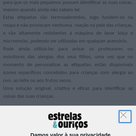
para que os mais pequenos possam identificar as suas coisas,
mesmo quando ainda não sabem ler.
Estas etiquetas são termoaderentes, logo fundem-se na
roupa e não provocam nenhuma reação na pele das crianças,
e são altamente resistentes à máquina de lavar loiça e
microondas, podendo ser utilizadas em qualquer acessório.
Pode ainda utilizá-las para avisar os professores ou
monitores das alergias dos seus filhos, uma vez que no
momento de personalizar as etiquetas, estão disponíveis
ícones específicos concebidos para crianças com alergia ao
ovo, ao leite ou aos frutos secos.
Uma solução original, criativa e eficaz para identificar as
coisas das suas crianças.
EM CASA
MERCADINHO
Damos valor à sua privacidade