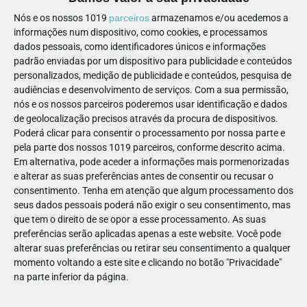
STIKETS
Nós e os nossos 1019
parceiros
armazenamos e/ou acedemos a
informações num dispositivo, como cookies, e processamos
dados pessoais, como identificadores únicos e informações
padrão enviadas por um dispositivo para publicidade e conteúdos
PARTILHAR ESTE ARTIGO
personalizados, medição de publicidade e conteúdos, pesquisa de
audiências e desenvolvimento de serviços.
Com a sua permissão,
nós e os nossos parceiros poderemos usar identificação e dados
Também lhe pode interessar
de geolocalização precisos através da procura de dispositivos.
Poderá clicar para consentir o processamento por nossa parte e
pela parte dos nossos 1019 parceiros, conforme descrito acima.
Em alternativa, pode aceder a informações mais pormenorizadas
e alterar as suas preferências antes de consentir ou recusar o
consentimento.
Tenha em atenção que algum processamento dos
seus dados pessoais poderá não exigir o seu consentimento, mas
que tem o direito de se opor a esse processamento. As suas
preferências serão aplicadas apenas a este website. Você pode
alterar suas preferências ou retirar seu consentimento a qualquer
momento voltando a este site e clicando no botão "Privacidade"
PARA BEBÉS
na parte inferior da página.
MERCADINHO