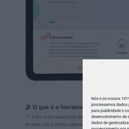
Nós e os nossos 10
processamos dados pe
🤳 O que é a literacia mediática?
para publicidade e c
desenvolvimento de s
📌 Trata-se da capacidade de aceder, analisar, aval
dados de geolocalizaç
de hoje, não é preciso apenas saber ler ou ver notí
processamento por no