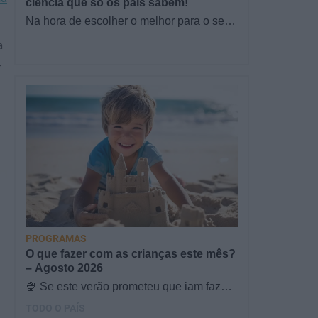
ciência que só os pais sabem!
Na hora de escolher o melhor para o seu
filho, cada instinto conta. E quando chega
a
a etapa da alimentação a…
-
PROGRAMAS
O que fazer com as crianças este mês?
– Agosto 2026
🍨 Se este verão prometeu que iam fazer
mais do que praia e gelados... este artigo
TODO O PAÍS
é para si. Há um eclipse do…