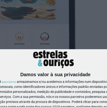
Damos valor à sua privacidade
19
parceiros
armazenamos e/ou acedemos a informações num dispositivo,
ssoais, como identificadores únicos e informações padrão enviadas po
onteúdos personalizados, medição de publicidade e conteúdos, pesquisa 
erviços.
Com a sua permissão, nós e os nossos parceiros poderemos usar
iar e criar conteúdos em diferentes meios de comunicação. Nos di
ão precisos através da procura de dispositivos. Poderá clicar para conse
cias, mas entender quem as produz, com que intenções e quais os
ssa parte e pela parte dos nossos 1019 parceiros, conforme descrito ac