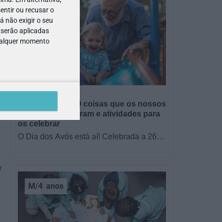
entir ou recusar o
 não exigir o seu
 serão aplicadas
qualquer momento
GRÁTIS
BRINCAR
Dia dos Avós: 10 coisas que os nossos
avós nos ensinaram e atividades para
os celebrar
O Dia dos Avós está aí! Celebrada a 26
de julho, a data homenageia todos os
avós, relembrando a importância…
r
M/4
anos