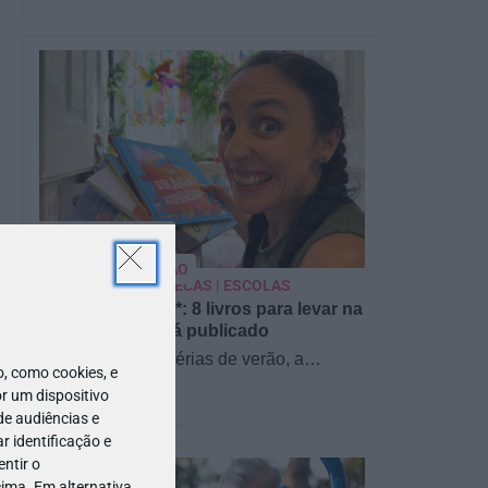
PARA BEBÉS
PRÉ-VISUALIZAÇÃO
CONTOS E BIBLIOTECAS | ESCOLAS
Pré-visualização*: 8 livros para levar na
mala de férias - já publicado
Para celebrar as férias de verão, a
 como cookies, e
Estrelas & Ouriços fez uma parceria com
r um dispositivo
a Sofia Vieira, da livraria…
de audiências e
 identificação e
as
ntir o
ima. Em alternativa,