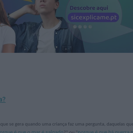
a?
o que se gera quando uma criança faz uma pergunta, daquelas qu
orque é que o mar é salgado
porque é que há guerra 
?" ou "