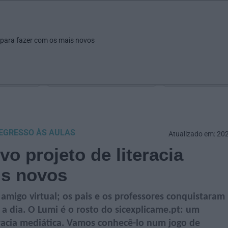
ar
Ver
Fazer
Poupar
Pais
Bebés
Escola
arrow_drop_down
arrow_drop_down
arrow_drop_down
arrow_drop_down
arrow_drop_down
 para fazer com os mais novos
Idade
Localização
Selecione
Selecionar uma o
EGRESSO ÀS AULAS
Atualizado em: 20
o projeto de literacia
is novos
amigo virtual; os pais e os professores conquistaram
 a dia. O Lumi é o rosto do sicexplicame.pt: um
eracia mediática. Vamos conhecê-lo num jogo de