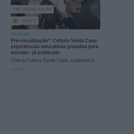
PRÉ-VISUALIZAÇÃO
GRÁTIS
ESCOLAS
Pré-visualização*: Cultura Santa Casa:
experiências educativas gratuitas para
escolas - já publicado
Com a Cultura Santa Casa, a palavra de
ordem é aprender de forma diversificada e
LISBOA
criativa, estimulando o…