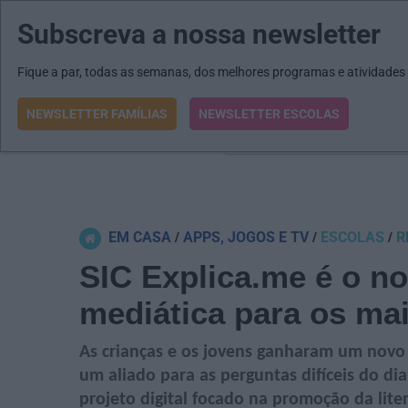
Subscreva a nossa newsletter
MENU
MAIL
JORNAIS
Revista E&O
Passe
arrow_drop_down
Fique a par, todas as semanas, dos melhores programas e atividades
NEWSLETTER FAMÍLIAS
NEWSLETTER ESCOLAS
O que procura?
EM CASA
APPS, JOGOS E TV
ESCOLAS
R
SIC Explica.me é o nov
mediática para os ma
As crianças e os jovens ganharam um novo 
um aliado para as perguntas difíceis do dia
projeto digital focado na promoção da lit