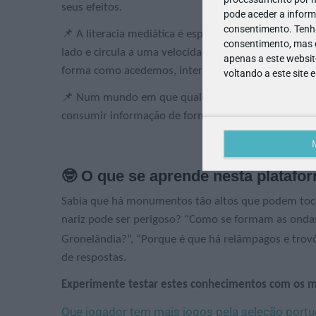
seus efeitos.
pode aceder a inform
consentimento.
Tenh
📌 A literacia mediática é especialmente importan
consentimento, mas q
lado e circula a uma velocidade sem precedentes. Esta
apenas a este websit
forma como acedemos, interpretamos e usamos a i
voltando a este site 
📌 Num mundo em que qualquer pessoa pode criar 
consumir informação de forma responsável é essenc
🤓 O que se aprende nesta platafo
Sabia que há monumentos tão altos que podem toc
nariz pode ser perigoso?
“Como se formam as ondas 
Gronelândia?”, “Porque é que há relâmpagos e trov
de respostas.
Experimente testar estes conhecimentos com os m
Que jogador tem mais jogos pela seleção port