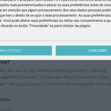
ações mais pormenorizadas e alterar as suas preferências antes de cons
a em atenção que algum processamento dos seus dados pessoais poderá
te porque vivemos numa era em que a informação está por todo o
ue tem o direito de se opor a esse processamento. As suas preferências
 literacia é transversal a todas as outras, já que influencia a
e. Você pode alterar suas preferências ou retirar seu consentimento a 
nformação em qualquer contexto.
e clicando no botão "Privacidade" na parte inferior da página.
e partilhar conteúdos, nomeadamente fake news, saber como
ial para uma sociedade mais consciente e democrática.
MAIS OPÇÕES
CONCORDO
rma?
ar o céu, que os cães também sonham e que meter o dedo no
gigantes da Nazaré?”, “Porque quer Donald Trump ficar com a
sicexplicame.pt
ões?”.
Em
há um mundo de perguntas e um ma
iúdos:
uguesa?