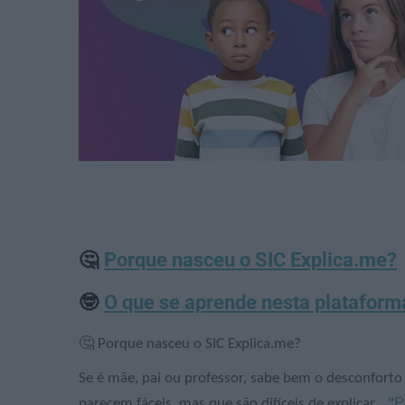
🤔
Porque nasceu o SIC Explica.me?
🤓
O que se aprende nesta plataform
🤔 Porque nasceu o SIC Explica.me?
Se é mãe, pai ou professor, sabe bem o desconfort
P
parecem fáceis, mas que são difíceis de explicar... "