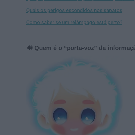
Quais os perigos escondidos nos sapatos
Como saber se um relâmpago está perto?
🔊 Quem é o “porta-voz” da informaç