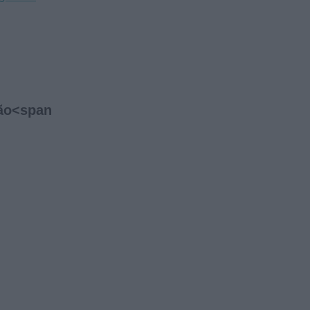
ão
<span