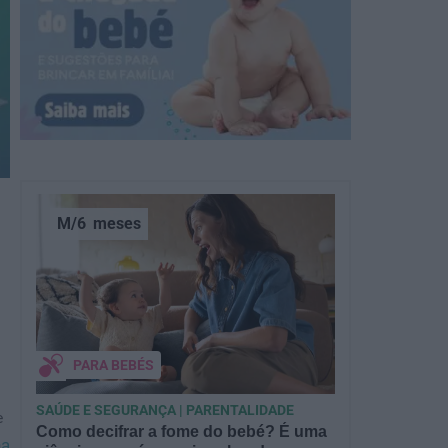
M/6
meses
PARA BEBÉS
SAÚDE E SEGURANÇA | PARENTALIDADE
e
Como decifrar a fome do bebé? É uma
na