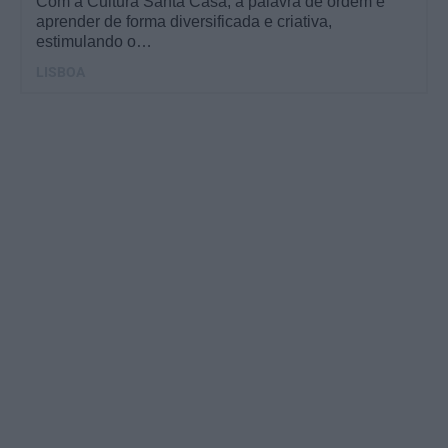
Com a Cultura Santa Casa, a palavra de ordem é
aprender de forma diversificada e criativa,
estimulando o…
LISBOA