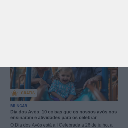
Ouriços fez uma parceria com a Sofia Vieira, da
livraria…
GRÁTIS
BRINCAR
Dia dos Avós: 10 coisas que os nossos avós nos
ensinaram e atividades para os celebrar
O Dia dos Avós está aí! Celebrada a 26 de julho, a