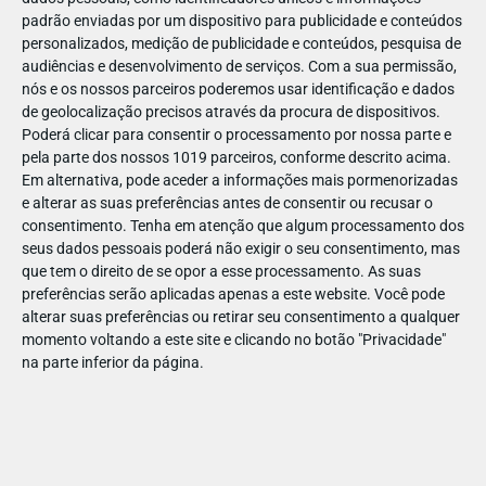
padrão enviadas por um dispositivo para publicidade e conteúdos
mundo! Ao combinar hardware e software topo de gama na
personalizados, medição de publicidade e conteúdos, pesquisa de
sua tecnologia anti colisão, a marca espera aumentar ainda
audiências e desenvolvimento de serviços.
Com a sua permissão,
mais o nível de segurança dentro e à volta dos seus
nós e os nossos parceiros poderemos usar identificação e dados
automóveis.
de geolocalização precisos através da procura de dispositivos.
Poderá clicar para consentir o processamento por nossa parte e
pela parte dos nossos 1019 parceiros, conforme descrito acima.
Em alternativa, pode aceder a informações mais pormenorizadas
e alterar as suas preferências antes de consentir ou recusar o
consentimento.
Tenha em atenção que algum processamento dos
seus dados pessoais poderá não exigir o seu consentimento, mas
que tem o direito de se opor a esse processamento. As suas
preferências serão aplicadas apenas a este website. Você pode
alterar suas preferências ou retirar seu consentimento a qualquer
momento voltando a este site e clicando no botão "Privacidade"
na parte inferior da página.
Cadeirinhas históricas
segurança infantil
A abordagem Volvo à
inclui igualmente