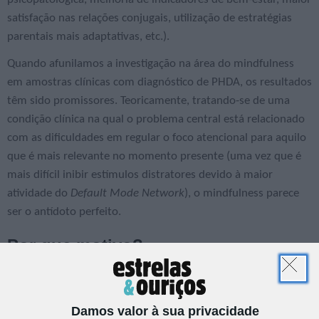
satisfação nas relações conjugais, utilização de estratégias
parentais mais adaptativas, etc.).
Quando afunilamos a investigação na área do mindfulness
em amostras clínicas com diagnóstico de PHDA, os resultados
têm sido promissores. Teoricamente, tratando-se de uma
condição clínica na qual o problema central está relacionado
com as dificuldades em regular o foco atencional para aquilo
que é mais relevante no momento presente (uma vez que é
mais difícil inibir estímulos distratores devido à maior
atividade do
Default Mode Network
), o mindfulness parece
ser o antídoto perfeito.
Por que motivo?
O mindfulness permite o desenvolvimento de capacidades de
autorregulação da atenção (isto é, prestar atenção à nossa
atenção), potenciando a observação dos fenómenos internos
Damos valor à sua privacidade