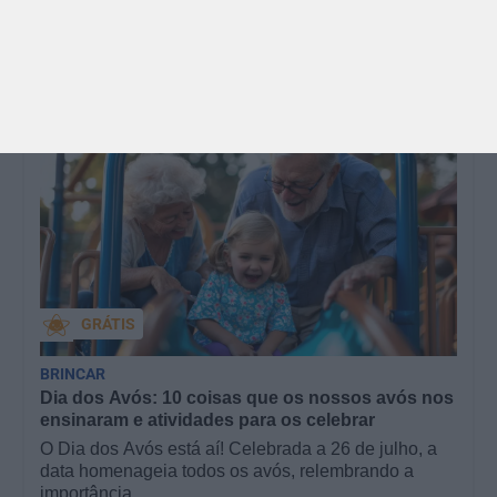
livraria…
GRÁTIS
BRINCAR
Dia dos Avós: 10 coisas que os nossos avós nos
ensinaram e atividades para os celebrar
O Dia dos Avós está aí! Celebrada a 26 de julho, a
data homenageia todos os avós, relembrando a
importância…