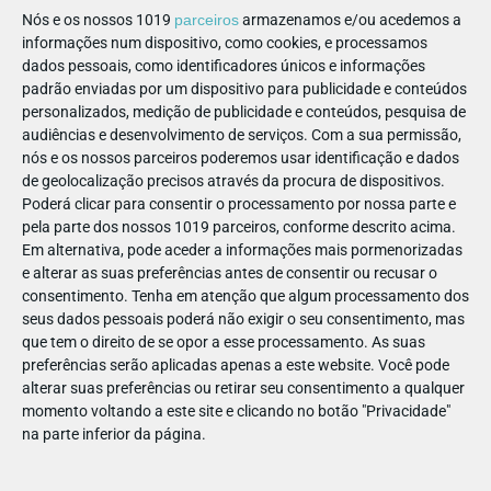
e uma mudança na forma como nos relacionamos com eles
Nós e os nossos 1019
parceiros
armazenamos e/ou acedemos a
(de forma distanciada, não fusionada e não
informações num dispositivo, como cookies, e processamos
dados pessoais, como identificadores únicos e informações
reativa/impulsiva). De facto, investigações recentes têm
padrão enviadas por um dispositivo para publicidade e conteúdos
mostrado que o efeito do mindfulness é maior na redução
personalizados, medição de publicidade e conteúdos, pesquisa de
dos sintomas de desatenção, sobretudo em adultos, e que
audiências e desenvolvimento de serviços.
Com a sua permissão,
tem um efeito menor na redução dos sintomas
nós e os nossos parceiros poderemos usar identificação e dados
de geolocalização precisos através da procura de dispositivos.
externalizantes e do controlo inibitório (características mais
Poderá clicar para consentir o processamento por nossa parte e
presentes nas crianças comparativamente aos adultos com
pela parte dos nossos 1019 parceiros, conforme descrito acima.
PHDA).
Em alternativa, pode aceder a informações mais pormenorizadas
e alterar as suas preferências antes de consentir ou recusar o
Como se processa?
consentimento.
Tenha em atenção que algum processamento dos
seus dados pessoais poderá não exigir o seu consentimento, mas
Em primeiro lugar, tanto o mindfulness como a PHDA
que tem o direito de se opor a esse processamento. As suas
parecem afetar os mesmos processos cognitivos e ativar as
preferências serão aplicadas apenas a este website. Você pode
alterar suas preferências ou retirar seu consentimento a qualquer
regiões pré-frontais do cérebro. Sabemos que a PHDA está
momento voltando a este site e clicando no botão "Privacidade"
associada a défices no funcionamento executivo (i.e., inibição,
na parte inferior da página.
iniciativa, flexibilidade, planeamento, resolução de
problemas, monitorização, regulação emocional) controladas