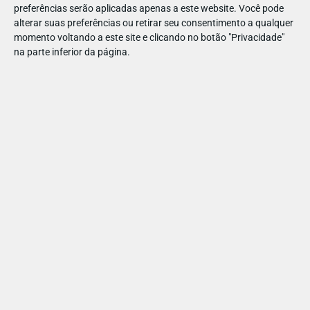
O mundo da comunicação e
preferências serão aplicadas apenas a este website. Você pode
alterar suas preferências ou retirar seu consentimento a qualquer
dos transportes
momento voltando a este site e clicando no botão "Privacidade"
na parte inferior da página.
7,5 €
+
0
MARCAÇÃO
ACOMPANHAMENTO SEM PAIS
PARTILHAR ESTE ARTIGO