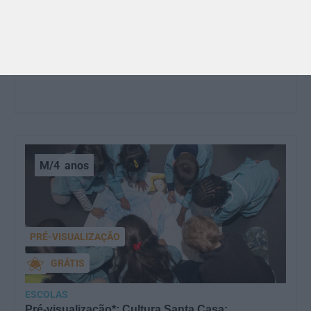
Dia dos Avós: 10 coisas que os nossos avós nos
ensinaram e atividades para os celebrar
O Dia dos Avós está aí! Celebrada a 26 de julho, a
data homenageia todos os avós, relembrando a
importância…
M/4
anos
PRÉ-VISUALIZAÇÃO
GRÁTIS
ESCOLAS
Pré-visualização*: Cultura Santa Casa: