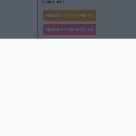
mais novos
NEWSLETTER FAMÍLIAS
NEWSLETTER ESCOLAS
Passatempos
Produtos e Serviços