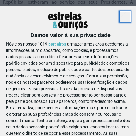
República, estiveram ao serviço dos seus Presidentes. A
exposição está estruturada em três núcleos: "Do hipomóvel
aos pioneiros", "O Estado Novo e as viaturas de aparato", "A
Democratização das Viaturas Presidenciais".
Descubra qual foi o primeiro meio de transporte da República
Damos valor à sua privacidade
portuguesa, os inúmeros transportes do Estado Novo e as
Nós e os nossos 1019
parceiros
armazenamos e/ou acedemos a
alterações ao parque automóvel da Presidência depois do 25
informações num dispositivo, como cookies, e processamos
dados pessoais, como identificadores únicos e informações
de abril.
padrão enviadas por um dispositivo para publicidade e conteúdos
Email
Informações: 223 403 000 |
personalizados, medição de publicidade e conteúdos, pesquisa de
Obs.: Gratuito até aos 6 anos.
audiências e desenvolvimento de serviços.
Com a sua permissão,
nós e os nossos parceiros poderemos usar identificação e dados
de geolocalização precisos através da procura de dispositivos.
Poderá clicar para consentir o processamento por nossa parte e
pela parte dos nossos 1019 parceiros, conforme descrito acima.
Em alternativa, pode aceder a informações mais pormenorizadas
e alterar as suas preferências antes de consentir ou recusar o
consentimento.
Tenha em atenção que algum processamento dos
seus dados pessoais poderá não exigir o seu consentimento, mas
VER
EXPOSIÇÕES E MUSEUS
que tem o direito de se opor a esse processamento. As suas