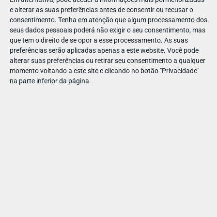
e alterar as suas preferências antes de consentir ou recusar o
consentimento.
Tenha em atenção que algum processamento dos
seus dados pessoais poderá não exigir o seu consentimento, mas
que tem o direito de se opor a esse processamento. As suas
preferências serão aplicadas apenas a este website. Você pode
alterar suas preferências ou retirar seu consentimento a qualquer
momento voltando a este site e clicando no botão "Privacidade"
na parte inferior da página.
A Fabriano Ibérica assume um forte compromisso com a
sustentabilidade e a proteção do ambiente e apresenta a sua
nova gama de Blocos para Manualidades.
Falamos de sete blocos de papéis e cartolinas criativas de