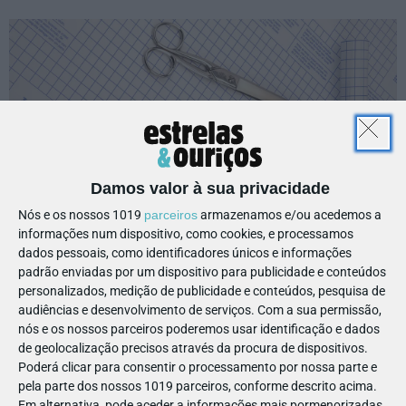
Damos valor à sua privacidade
Nós e os nossos 1019
parceiros
armazenamos e/ou acedemos a
informações num dispositivo, como cookies, e processamos
dados pessoais, como identificadores únicos e informações
padrão enviadas por um dispositivo para publicidade e conteúdos
personalizados, medição de publicidade e conteúdos, pesquisa de
📓 Nova linha de Blocos
audiências e desenvolvimento de serviços.
Com a sua permissão,
Ecológicos para manualidades:
nós e os nossos parceiros poderemos usar identificação e dados
de geolocalização precisos através da procura de dispositivos.
tão naturais como as ideias
Poderá clicar para consentir o processamento por nossa parte e
pela parte dos nossos 1019 parceiros, conforme descrito acima.
Em alternativa, pode aceder a informações mais pormenorizadas