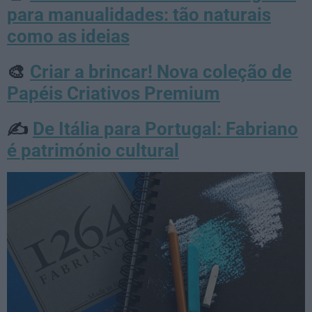
para manualidades: tão naturais
como as ideias
Criar a brincar! Nova coleção de
🎨
Papéis Criativos Premium
De Itália para Portugal: Fabriano
✍️
é património cultural