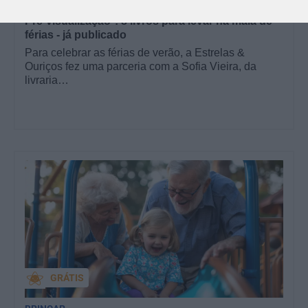
CONTOS E BIBLIOTECAS | ESCOLAS
Pré-visualização*: 8 livros para levar na mala de
férias - já publicado
Para celebrar as férias de verão, a Estrelas &
Ouriços fez uma parceria com a Sofia Vieira, da
livraria…
GRÁTIS