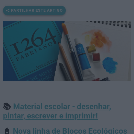
PARTILHAR ESTE ARTIGO
Material escolar - desenhar,
📚
pintar, escrever e imprimir!
Nova linha de Blocos Ecológicos
📓