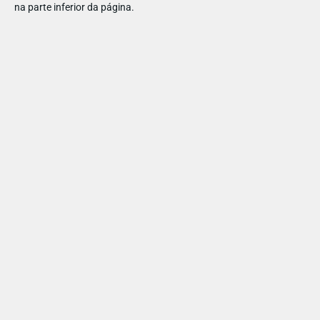
na parte inferior da página.
PARTILHAR ESTE ARTIGO
Também lhe pode interessar
PARA BEBÉS
MERCADINHO
Onde comprar roupa para bebé que junte conforto e
a maior ternura?
Entre mudas, sestas e rotinas novas, o que os pais
mais procuram com a chegada de um bebé é simples: