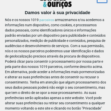
LEGO® Star Wars: Livro Galáctico de Atividades
Este livro tem muitas atividades divertidas, bandas
Damos valor à sua privacidade
desenhadas e factos fabulosos sobre a saga Star Wars.
Nós e os nossos 1019
parceiros
armazenamos e/ou acedemos a
informações num dispositivo, como cookies, e processamos
dados pessoais, como identificadores únicos e informações
padrão enviadas por um dispositivo para publicidade e conteúdos
personalizados, medição de publicidade e conteúdos, pesquisa de
Autor: Lego
audiências e desenvolvimento de serviços.
Com a sua permissão,
nós e os nossos parceiros poderemos usar identificação e dados
Para crianças maiores de 7 anos.
de geolocalização precisos através da procura de dispositivos.
Booksmile
Uma sugestão
.
Poderá clicar para consentir o processamento por nossa parte e
pela parte dos nossos 1019 parceiros, conforme descrito acima.
Em alternativa, pode aceder a informações mais pormenorizadas
e alterar as suas preferências antes de consentir ou recusar o
consentimento.
Tenha em atenção que algum processamento dos
EM CASA
LIVROS
seus dados pessoais poderá não exigir o seu consentimento, mas
LEGO® STAR WARS
que tem o direito de se opor a esse processamento. As suas
preferências serão aplicadas apenas a este website. Você pode
alterar suas preferências ou retirar seu consentimento a qualquer
momento voltando a este site e clicando no botão "Privacidade"