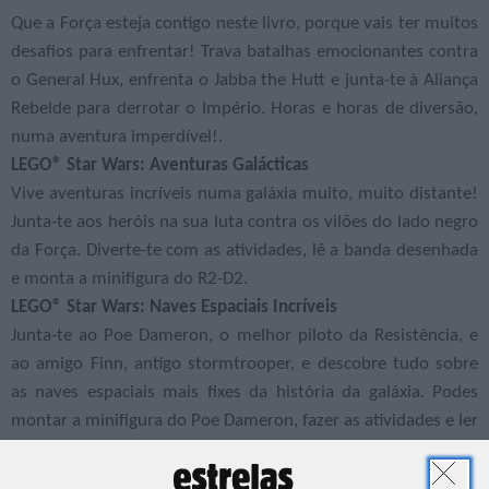
Que a Força esteja contigo neste livro, porque vais ter muitos
desafios para enfrentar! Trava batalhas emocionantes contra
o General Hux, enfrenta o Jabba the Hutt e junta-te à Aliança
Rebelde para derrotar o Império. Horas e horas de diversão,
numa aventura imperdível!.
LEGO® Star Wars: Aventuras Galácticas
Vive aventuras incríveis numa galáxia muito, muito distante!
Junta-te aos heróis na sua luta contra os vilões do lado negro
da Força. Diverte-te com as atividades, lê a banda desenhada
e monta a minifigura do R2-D2.
LEGO® Star Wars: Naves Espaciais Incríveis
Junta-te ao Poe Dameron, o melhor piloto da Resistência, e
ao amigo Finn, antigo stormtrooper, e descobre tudo sobre
as naves espaciais mais fixes da história da galáxia. Podes
montar a minifigura do Poe Dameron, fazer as atividades e ler
a banda desenhada divertida neste novo livro LEGO Star
Wars!