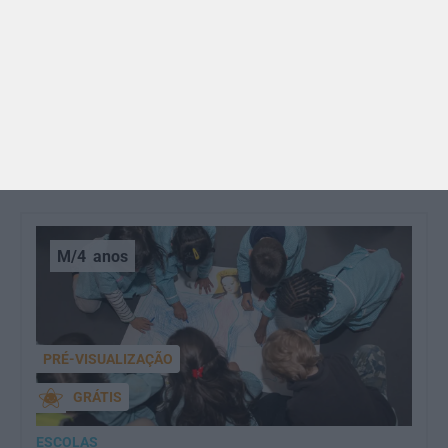
BRINCAR
Dia dos Avós: 10 coisas que os nossos avós nos
ensinaram e atividades para os celebrar
O Dia dos Avós está aí! Celebrada a 26 de julho, a
data homenageia todos os avós, relembrando a
importância…
M/4
anos
PRÉ-VISUALIZAÇÃO
GRÁTIS
ESCOLAS