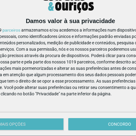
m um bilhete especial.
Damos valor à sua privacidade
ções nos Cinemas NOS, entre muitos outro
19
parceiros
armazenamos e/ou acedemos a informações num dispositivo,
ssoais, como identificadores únicos e informações padrão enviadas po
onteúdos personalizados, medição de publicidade e conteúdos, pesquisa 
S inclui um bilhete para um adulto e para uma criança, até aos 
erviços.
Com a sua permissão, nós e os nossos parceiros poderemos usar
 de 5,85€/cada e criar um pacote à medida da sua família.
ão precisos através da procura de dispositivos. Poderá clicar para conse
ssa parte e pela parte dos nossos 1019 parceiros, conforme descrito ac
site dos Cinemas NOS
o
, na APP Cinemas NOS ou ao balcão do
ações mais pormenorizadas e alterar as suas preferências antes de cons
a em atenção que algum processamento dos seus dados pessoais poderá
ue tem o direito de se opor a esse processamento. As suas preferências
as inesquecíveis!
e. Você pode alterar suas preferências ou retirar seu consentimento a 
e clicando no botão "Privacidade" na parte inferior da página.
MAIS OPÇÕES
CONCORDO