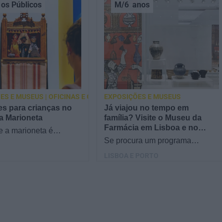
os Públicos
M/6
anos
ES E MUSEUS | OFICINAS E CURSOS
EXPOSIÇÕES E MUSEUS
es para crianças no
Já viajou no tempo em
a Marioneta
família? Visite o Museu da
Farmácia em Lisboa e no
e a marioneta é
Porto
al a todas as culturas?
Se procura um programa
 da Marioneta, este
original para o fim de semana
LISBOA E PORTO
anha vida e…
ou dias de férias, veja o que
fazer com as crianças no…