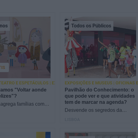
nos
Todos os Públicos
TIS
 TEATRO E ESPETÁCULOS | EXPOSIÇÕES E MUSEUS | CONTOS E BIBLI
EXPOSIÇÕES E MUSEUS | OFICINAS 
amos "Voltar aonde
Pavilhão do Conhecimento: o
lizes"?
que pode ver e que atividades
tem de marcar na agenda?
agrega famílias com
através do teatro, do
Desvende os segredos da
as leituras, da música,
Física, Química e Biologia ou
LISBOA
ições,…
descubra os "superpoderes" dos
animais em duas…