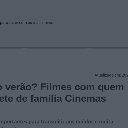
ar
Ver
Fazer
Poupar
Pais
Bebés
Escola
arrow_drop_down
arrow_drop_down
arrow_drop_down
arrow_drop_down
arrow_drop_down
 para fazer com os mais novos
Idade
Localização
Selecione
Selecionar uma o
Atualizado em: 20
 o verão? Filmes com quem
ete de família Cinemas
mportantes para transmitir aos miúdos e muita