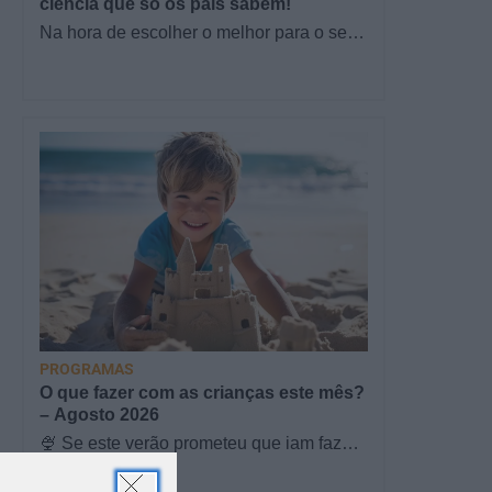
ciência que só os pais sabem!
Na hora de escolher o melhor para o seu
filho, cada instinto conta. E quando chega
a etapa da alimentação a…
PROGRAMAS
O que fazer com as crianças este mês?
– Agosto 2026
🍨 Se este verão prometeu que iam fazer
e
mais do que praia e gelados... este artigo
TODO O PAÍS
é para si. Há um eclipse do…