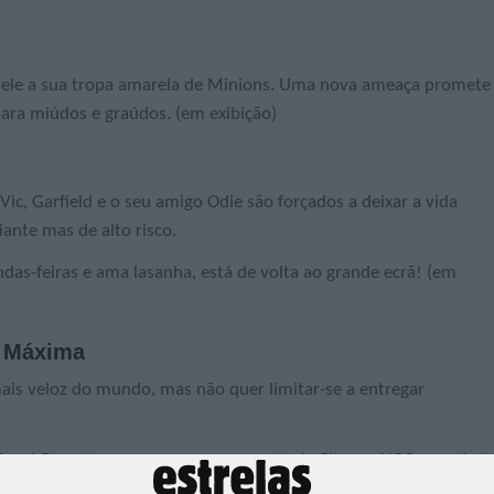
om ele a sua tropa amarela de Minions. Uma nova ameaça promete
ara miúdos e graúdos. (em exibição)
c, Garfield e o seu amigo Odie são forçados a deixar a vida
ante mas de alto risco.
das-feiras e ama lasanha, está de volta ao grande ecrã! (em
e Máxima
ais veloz do mundo, mas não quer limitar-se a entregar
ings! Descobre se consegue numa sala de Cinema NOS a partir d