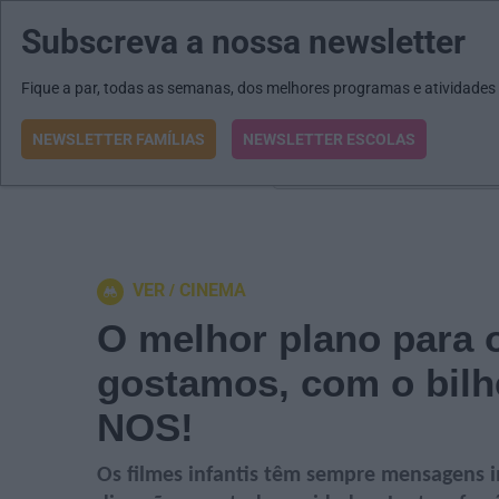
Subscreva a nossa newsletter
MENU
MAIL
JORNAIS
Revista E&O
Passe
arrow_drop_down
Fique a par, todas as semanas, dos melhores programas e atividades
NEWSLETTER FAMÍLIAS
NEWSLETTER ESCOLAS
O que procura?
VER
CINEMA
O melhor plano para
gostamos, com o bilh
NOS!
Os filmes infantis têm sempre mensagens i