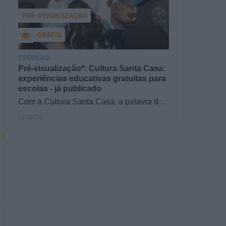
PRÉ-VISUALIZAÇÃO
GRÁTIS
ESCOLAS
Pré-visualização*: Cultura Santa Casa:
experiências educativas gratuitas para
escolas - já publicado
Com a Cultura Santa Casa, a palavra de
ordem é aprender de forma diversificada e
LISBOA
criativa, estimulando o…
OTECAS
E CURSOS