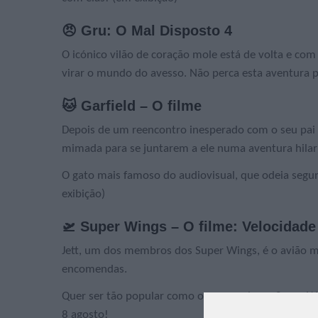
😠 Gru: O Mal Disposto 4
O icónico vilão de coração mole está de volta e c
virar o mundo do avesso. Não perca esta aventura p
🐱 Garfield – O filme
Depois de um reencontro inesperado com o seu pai Vi
mimada para se juntarem a ele numa aventura hilari
O gato mais famoso do audiovisual, que odeia segun
exibição)
🛫 Super Wings – O filme: Velocidad
Jett, um dos membros dos Super Wings, é o avião m
encomendas.
Quer ser tão popular como os seus colegas Super W
8 agosto!