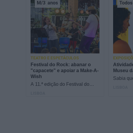
M/3
anos
Todos 
TEATRO E ESPETÁCULOS
EXPOSIÇÕ
Festival do Rock: abanar o
Atividad
"capacete" e apoiar a Make-A-
Museu d
Wish
Sabia qu
A 11.ª edição do Festival do
transvers
LISBOA
Rock irá apoiar a Make-A-Wish.
No Museu
LISBOA
Nos dias 17, 18 e 19 de julho,
objeto g
leve os pequenos…