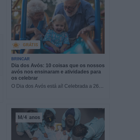
GRÁTIS
BRINCAR
Dia dos Avós: 10 coisas que os nossos
avós nos ensinaram e atividades para
os celebrar
O Dia dos Avós está aí! Celebrada a 26
de julho, a data homenageia todos os
avós, relembrando a importância…
M/4
anos