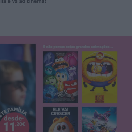
lia e vá ao cinema!