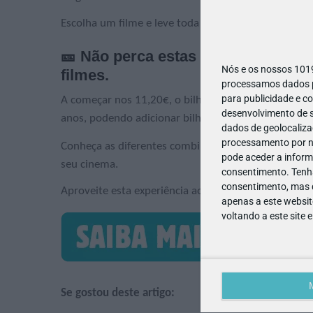
Escolha um filme e leve toda a família ao cinema co
🎫 Não perca estas grandes anima
Nós e os nossos 10
filmes.
processamos dados pe
para publicidade e c
A começar nos 11,20€, o bilhete família Cinemas NO
desenvolvimento de s
anos, podendo adicionar bilhetes extra por um valor
dados de geolocalizaç
processamento por no
Conheça as diferentes combinações na bilheteira d
pode aceder a inform
seu cinema.
consentimento.
Tenh
consentimento, mas q
Aproveite esta experiência ao máximo e crie memóri
apenas a este websit
voltando a este site 
Se gostou deste artigo: