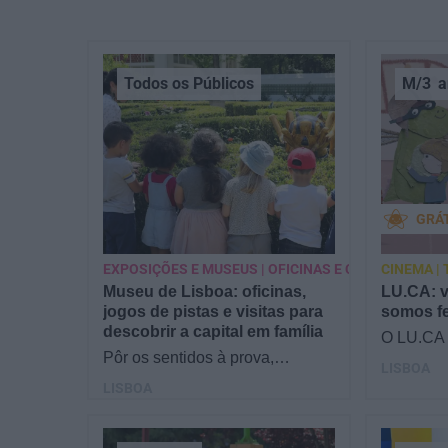
Todos os Públicos
M/3
a
GRÁ
EXPOSIÇÕES E MUSEUS | OFICINAS E CURSOS
CINEMA |
Museu de Lisboa: oficinas,
LU.CA: v
jogos de pistas e visitas para
somos fe
descobrir a capital em família
O LU.CA 
Pôr os sentidos à prova,
crianças 
LISBOA
descobrir a natureza, o
cinema, d
LISBOA
património e muito mais! A
de expos
programação do Museu de
Lisboa é…