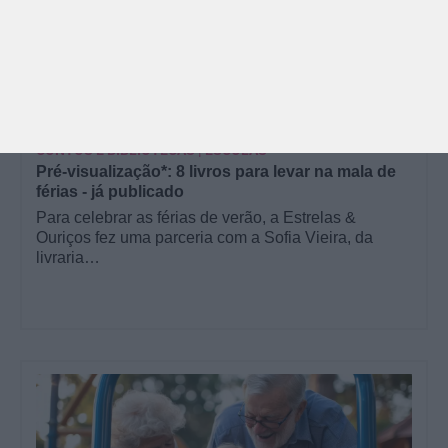
PARA BEBÉS
PRÉ-VISUALIZAÇÃO
CONTOS E BIBLIOTECAS | ESCOLAS
Pré-visualização*: 8 livros para levar na mala de
férias - já publicado
Para celebrar as férias de verão, a Estrelas &
Ouriços fez uma parceria com a Sofia Vieira, da
livraria…