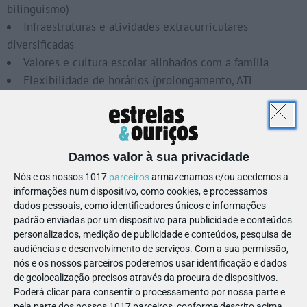
bilinguismo)
Infraestruturas e atividades extracurriculares
diversificadas
Valores e cultura escolar alinhados com a família
Flexibilidade de horários (prolongamento, ATL
integrado)
O que os pais dizem que não
esperavam valorizar tanto:
Damos valor à sua privacidade
A comunidade escolar (outros pais, ambiente familiar)
Nós e os nossos 1017
parceiros
armazenamos e/ou acedemos a
informações num dispositivo, como cookies, e processamos
A comunicação direta com professores e direção
dados pessoais, como identificadores únicos e informações
A estabilidade do corpo docente
padrão enviadas por um dispositivo para publicidade e conteúdos
O ambiente emocional da escola (se o filho se sente
personalizados, medição de publicidade e conteúdos, pesquisa de
seguro e feliz)
audiências e desenvolvimento de serviços.
Com a sua permissão,
nós e os nossos parceiros poderemos usar identificação e dados
Cada família tem prioridades diferentes. O segredo não é
de geolocalização precisos através da procura de dispositivos.
encontrar "a melhor escola privada", é encontrar uma opção
Poderá clicar para consentir o processamento por nossa parte e
pela parte dos nossos 1017 parceiros, conforme descrito acima.