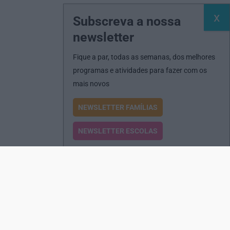
Subscreva a nossa
newsletter
Fique a par, todas as semanas, dos melhores
programas e atividades para fazer com os
mais novos
NEWSLETTER FAMÍLIAS
NEWSLETTER ESCOLAS
Passatempos