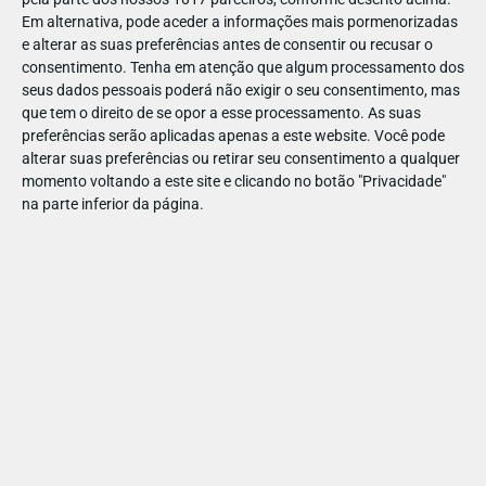
com que os filhos e a família se identifiquem.
Em alternativa, pode aceder a informações mais pormenorizadas
e alterar as suas preferências antes de consentir ou recusar o
consentimento.
Tenha em atenção que algum processamento dos
seus dados pessoais poderá não exigir o seu consentimento, mas
que tem o direito de se opor a esse processamento. As suas
preferências serão aplicadas apenas a este website. Você pode
alterar suas preferências ou retirar seu consentimento a qualquer
📅 Prazos: quando começar a
momento voltando a este site e clicando no botão "Privacidade"
na parte inferior da página.
procurar?