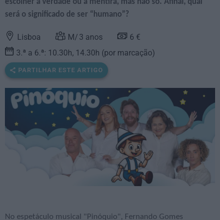
escolher a verdade ou a mentira, mas não só. Afinal, qual
será o significado de ser “humano”?
Lisboa
3
anos
6 €
3.ª a 6.ª: 10.30h, 14.30h (por marcação)
PARTILHAR ESTE ARTIGO
No espetáculo musical "Pinóquio", Fernando Gomes