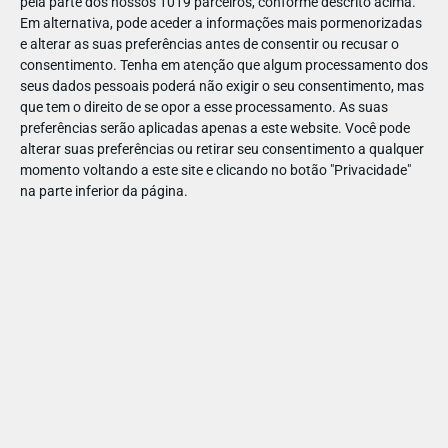
pela parte dos nossos 1019 parceiros, conforme descrito acima.
Em alternativa, pode aceder a informações mais pormenorizadas
e alterar as suas preferências antes de consentir ou recusar o
consentimento.
Tenha em atenção que algum processamento dos
seus dados pessoais poderá não exigir o seu consentimento, mas
Se gostou deste artigo:
que tem o direito de se opor a esse processamento. As suas
preferências serão aplicadas apenas a este website. Você pode
Descubra mais programas para fazer com os seus
alterar suas preferências ou retirar seu consentimento a qualquer
alunos
momento voltando a este site e clicando no botão "Privacidade"
Saiba como preparar visitas de estudo memoráveis
na parte inferior da página.
Espreite estas dicas para professores
ESCOLAS
Musical para a infância no
Teatroesfera: "Pinóquio" tem
muito para ensinar às escolas