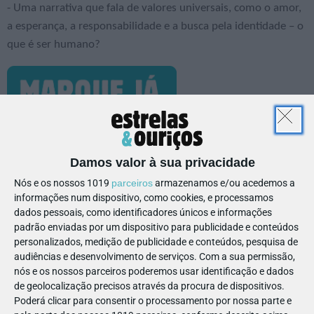
- Uma narrativa que fala de valores universais, como o amor,
a esperança, a responsabilidade e a busca pela identidade – o
que é ser humano?
Damos valor à sua privacidade
Nós e os nossos 1019
parceiros
armazenamos e/ou acedemos a
informações num dispositivo, como cookies, e processamos
dados pessoais, como identificadores únicos e informações
Email
padrão enviadas por um dispositivo para publicidade e conteúdos
Reservas e mais informações:
932 490 509 |
personalizados, medição de publicidade e conteúdos, pesquisa de
audiências e desenvolvimento de serviços.
Com a sua permissão,
nós e os nossos parceiros poderemos usar identificação e dados
Obs.:
Grátis até aos 2 anos. Também disponível para
de geolocalização precisos através da procura de dispositivos.
famílias
Poderá clicar para consentir o processamento por nossa parte e
.