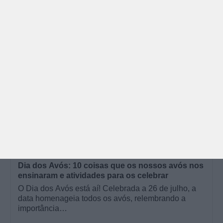
GRÁTIS
BRINCAR
Dia dos Avós: 10 coisas que os nossos avós nos
ensinaram e atividades para os celebrar
O Dia dos Avós está aí! Celebrada a 26 de julho, a
data homenageia todos os avós, relembrando a
importância…