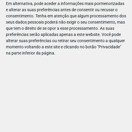
Deverá haver um plano de emergência, já testado, extintores
Em alternativa, pode aceder a informações mais pormenorizadas
e alterar as suas preferências antes de consentir ou recusar o
de incêndio e saídas de emergência devidamente assinaladas.
consentimento.
Tenha em atenção que algum processamento dos
• Procure perceber como é a relação das crianças e das
seus dados pessoais poderá não exigir o seu consentimento, mas
que tem o direito de se opor a esse processamento. As suas
famílias com a instituição, quais as rotinas, os procedimentos
preferências serão aplicadas apenas a este website. Você pode
e as regras de funcionamento. Tente “sentir” o espaço e os
alterar suas preferências ou retirar seu consentimento a qualquer
profissionais – o ambiente é acolhedor e estimulante?
momento voltando a este site e clicando no botão "Privacidade"
na parte inferior da página.
• Depois da escolha, visite com regularidade as instalações
e procure perceber como decorrem as atividades e se os
procedimentos de segurança são respeitados. Participe nas
atividades da escola e nas reuniões de pais.
• Os passeios, visitas de estudo e outras atividades fora da
instituição só deverão realizar-se quando estiverem reunidas
todas as condições de segurança, nomeadamente no
transporte (cintos de segurança, cadeirinhas, etc.).
• Informe os responsáveis sobre eventuais doenças ou
alergias da criança e medicamentos que esteja a tomar. Deixe