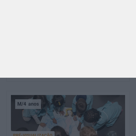
GRÁTIS
BRINCAR
Dia dos Avós: 10 coisas que os nossos avós nos
ensinaram e atividades para os celebrar
O Dia dos Avós está aí! Celebrada a 26 de julho, a
data homenageia todos os avós, relembrando a
importância…
M/4
anos
PRÉ-VISUALIZAÇÃO