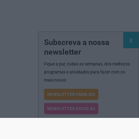
Subscreva a nossa
newsletter
Fique a par, todas as semanas, dos melhores
programas e atividades para fazer com os
mais novos
NEWSLETTER FAMÍLIAS
NEWSLETTER ESCOLAS