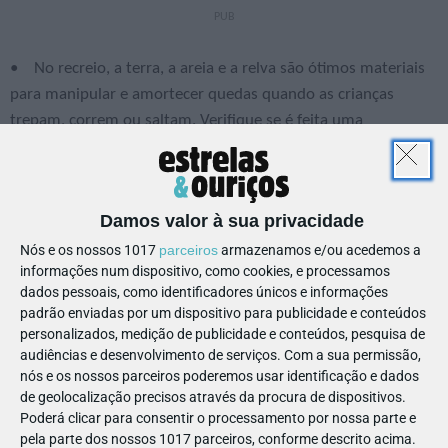
• No recreio, a terra, a areia e a relva são ótimos materiais
para manipular e amortecer quedas quando as crianças
trepam, correm ou saltam. Verifique se é feita uma
manutenção regular destes espaços e se os equipamentos
para brincar estão bem fixos, não têm peças partidas ou
soltas.
Damos valor à sua privacidade
• Não deve existir um acesso fácil ao ambiente rodoviário
Nós e os nossos 1017
parceiros
armazenamos e/ou acedemos a
ou a outras zonas de risco elevado, como linhas de comboio,
informações num dispositivo, como cookies, e processamos
piscinas, lagos e rios, poços ou tanques.
dados pessoais, como identificadores únicos e informações
padrão enviadas por um dispositivo para publicidade e conteúdos
personalizados, medição de publicidade e conteúdos, pesquisa de
• Conheça a equipa de profissionais e assegure-se que têm
audiências e desenvolvimento de serviços.
Com a sua permissão,
nós e os nossos parceiros poderemos usar identificação e dados
formação em primeiros socorros. Saiba se há procedimentos
de geolocalização precisos através da procura de dispositivos.
em caso de emergência que todos os profissionais conhecem
Poderá clicar para consentir o processamento por nossa parte e
e cumprem (por exemplo, em caso de acidente ou doença).
pela parte dos nossos 1017 parceiros, conforme descrito acima.