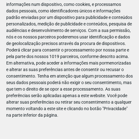
informações num dispositivo, como cookies, e processamos
dados pessoais, como identificadores únicos e informações
padrão enviadas por um dispositivo para publicidade e conteúdos
personalizados, medição de publicidade e conteúdos, pesquisa de
audiências e desenvolvimento de serviços.
Com a sua permissão,
nós e os nossos parceiros poderemos usar identificação e dados
de geolocalização precisos através da procura de dispositivos.
Poderá clicar para consentir o processamento por nossa parte e
PARA BEBÉS
pela parte dos nossos 1019 parceiros, conforme descrito acima.
Em alternativa, pode aceder a informações mais pormenorizadas
MERCADINHO
e alterar as suas preferências antes de consentir ou recusar o
Onde comprar roupa para bebé que junte conforto e
consentimento.
Tenha em atenção que algum processamento dos
a maior ternura?
seus dados pessoais poderá não exigir o seu consentimento, mas
que tem o direito de se opor a esse processamento. As suas
Entre mudas, sestas e rotinas novas, o que os pais
preferências serão aplicadas apenas a este website. Você pode
mais procuram com a chegada de um bebé é simples:
…
alterar suas preferências ou retirar seu consentimento a qualquer
momento voltando a este site e clicando no botão "Privacidade"
na parte inferior da página.