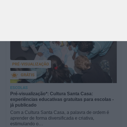
M/4
anos
PRÉ-VISUALIZAÇÃO
GRÁTIS
ESCOLAS
Pré-visualização*: Cultura Santa Casa:
experiências educativas gratuitas para escolas -
já publicado
Com a Cultura Santa Casa, a palavra de ordem é
aprender de forma diversificada e criativa,
estimulando o…