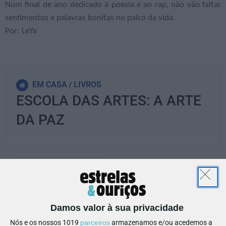
Num final de ano dedicado à poesia e ao rap, não vão faltar
sentimentos e palavras bonitas no palco da vida.
Por: LeYa
EM CASA
LIVROS
ESCOLA DAS ARTES: A ARTE
DA PAZ
PARTILHAR ESTE ARTIGO
Também lhe pode interessar
Damos valor à sua privacidade
Nós e os nossos 1019
parceiros
armazenamos e/ou acedemos a