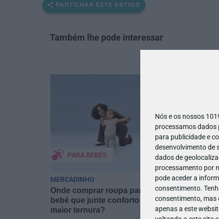
PARTILHAR ESTE ARTIGO
Também lhe pode interessar
Nós e os nossos 10
processamos dados pe
para publicidade e c
desenvolvimento de s
PARA BEBÉS
dados de geolocalizaç
processamento por no
pode aceder a inform
MERCADINHO
PAIS | AP
consentimento.
Tenh
Onde comprar roupa para
Desafiám
consentimento, mas q
bebé que junte conforto e a
sobre as
apenas a este websit
maior ternura?
Junior!
voltando a este site 