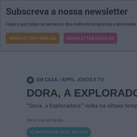
Subscreva a nossa newsletter
MENU
MAIL
JORNAIS
Revista E&O
Passe
arrow_drop_down
Fique a par, todas as semanas, dos melhores programas e atividades
NEWSLETTER FAMÍLIAS
NEWSLETTER ESCOLAS
O que procura?
EM CASA
APPS, JOGOS E TV
DORA, A EXPLORAD
“Dora, a Exploradora” volta na oitava tem
Série | Canal Panda
PARTILHAR ESTE ARTIGO