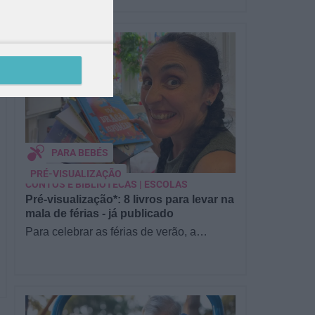
PARA BEBÉS
PRÉ-VISUALIZAÇÃO
CONTOS E BIBLIOTECAS | ESCOLAS
Pré-visualização*: 8 livros para levar na
mala de férias - já publicado
Para celebrar as férias de verão, a
Estrelas & Ouriços fez uma parceria com
a Sofia Vieira, da livraria…