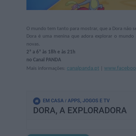
O mundo tem tanto para mostrar, que a Dora não se
Dora é uma menina que adora explorar o mundo à s
novas.
2ª a 6ª às 18h e às 21h
no Canal PANDA
canalpanda.pt
www.faceboo
Mais informações:
|
EM CASA
APPS, JOGOS E TV
DORA, A EXPLORADORA