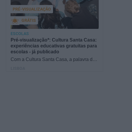
PRÉ-VISUALIZAÇÃO
GRÁTIS
ESCOLAS
Pré-visualização*: Cultura Santa Casa:
experiências educativas gratuitas para
escolas - já publicado
Com a Cultura Santa Casa, a palavra de
ordem é aprender de forma diversificada e
LISBOA
criativa, estimulando o…