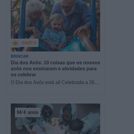
GRÁTIS
BRINCAR
Dia dos Avós: 10 coisas que os nossos
avós nos ensinaram e atividades para
os celebrar
O Dia dos Avós está aí! Celebrada a 26
de julho, a data homenageia todos os
avós, relembrando a importância…
M/4
anos