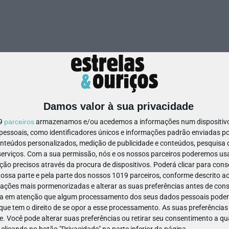
M/1
anos
Damos valor à sua privacidade
19
parceiros
armazenamos e/ou acedemos a informações num dispositivo,
ssoais, como identificadores únicos e informações padrão enviadas po
onteúdos personalizados, medição de publicidade e conteúdos, pesquisa 
erviços.
Com a sua permissão, nós e os nossos parceiros poderemos usar
ão precisos através da procura de dispositivos. Poderá clicar para conse
ssa parte e pela parte dos nossos 1019 parceiros, conforme descrito ac
ações mais pormenorizadas e alterar as suas preferências antes de cons
PS, JOGOS E TV | PARENTALIDADE
LIVROS | ESCOLAS
a em atenção que algum processamento dos seus dados pessoais poderá
os algumas famílias
Bertrand Editora: Como
ue tem o direito de se opor a esse processamento. As suas preferências
 séries do Disney
preparar os alunos para as
e. Você pode alterar suas preferências ou retirar seu consentimento a 
transições de setembro?
e clicando no botão "Privacidade" na parte inferior da página.