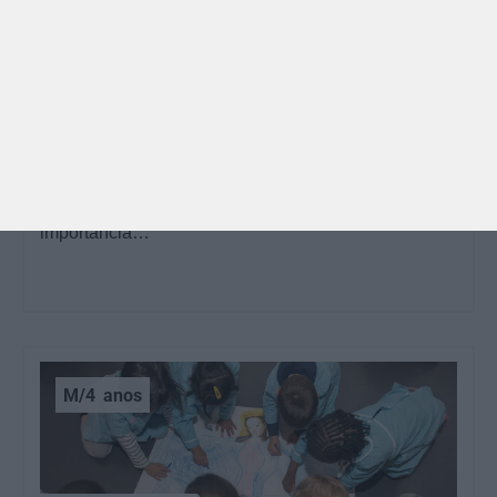
GRÁTIS
BRINCAR
Dia dos Avós: 10 coisas que os nossos avós nos
ensinaram e atividades para os celebrar
O Dia dos Avós está aí! Celebrada a 26 de julho, a
data homenageia todos os avós, relembrando a
importância…
M/4
anos