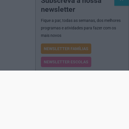
Subscreva a nossa
newsletter
Fique a par, todas as semanas, dos melhores
programas e atividades para fazer com os
mais novos
NEWSLETTER FAMÍLIAS
NEWSLETTER ESCOLAS
Passatempos
Produtos e Serviços