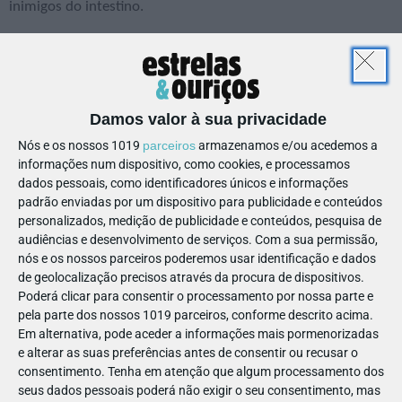
inimigos do intestino.
Cereais refinados
Todos os alimentos feitos com farinha branca refinada, como
biscoitos, massas ou pão, são pobres em fibras e vitaminas
que ajudam à contração do intestino, além de incharem a
Damos valor à sua privacidade
barriga e formarem gases.
Nós e os nossos 1019
parceiros
armazenamos e/ou acedemos a
informações num dispositivo, como cookies, e processamos
Banana
dados pessoais, como identificadores únicos e informações
Apesar de ser ótima quando consumida antes de treinos –
padrão enviadas por um dispositivo para publicidade e conteúdos
pois retém líquidos no corpo – não é indicada para crianças
personalizados, medição de publicidade e conteúdos, pesquisa de
que tenham prisão de ventre. Tem fibras e hidratos de
audiências e desenvolvimento de serviços.
Com a sua permissão,
nós e os nossos parceiros poderemos usar identificação e dados
carbono que tornam o transito intestinal mais demorado e
de geolocalização precisos através da procura de dispositivos.
difícil.
Poderá clicar para consentir o processamento por nossa parte e
pela parte dos nossos 1019 parceiros, conforme descrito acima.
Em alternativa, pode aceder a informações mais pormenorizadas
e alterar as suas preferências antes de consentir ou recusar o
consentimento.
Tenha em atenção que algum processamento dos
Refrigerantes
seus dados pessoais poderá não exigir o seu consentimento, mas