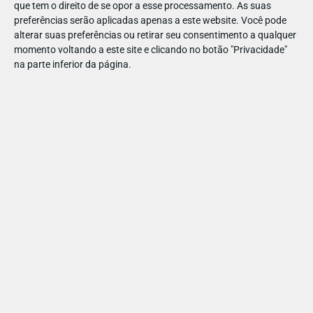
que tem o direito de se opor a esse processamento. As suas
Além de terem zero vitaminas e nutrientes, são ricos em
preferências serão aplicadas apenas a este website. Você pode
açúcar e substâncias químicas que acabam por prejudicar o
alterar suas preferências ou retirar seu consentimento a qualquer
bom funcionamento das bactérias no intestino. Ao mesmo
momento voltando a este site e clicando no botão "Privacidade"
tempo, abrem espaço para a proliferação de bactérias
na parte inferior da página.
nocivas ao trato intestinal.
Fritos
Nuggets, rissóis, batatas fritas e outros fritos são alimentos
muito pobres em fibras e ricos em gorduras saturadas. Ou
seja, pioram drasticamente o quadro digestivo e o intestino
preso.
PAIS
SAÚDE E SEGURANÇA
DEPRESSÃO INFANTIL PODE
TER CAUSAS NA