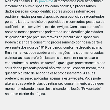
Nós e os nossos 1019
parceiros
armazenamos e/ou acedemos a
Também lhe pode interessar
informações num dispositivo, como cookies, e processamos
dados pessoais, como identificadores únicos e informações
padrão enviadas por um dispositivo para publicidade e conteúdos
personalizados, medição de publicidade e conteúdos, pesquisa de
audiências e desenvolvimento de serviços.
Com a sua permissão,
nós e os nossos parceiros poderemos usar identificação e dados
de geolocalização precisos através da procura de dispositivos.
Poderá clicar para consentir o processamento por nossa parte e
pela parte dos nossos 1019 parceiros, conforme descrito acima.
Em alternativa, pode aceder a informações mais pormenorizadas
e alterar as suas preferências antes de consentir ou recusar o
consentimento.
Tenha em atenção que algum processamento dos
seus dados pessoais poderá não exigir o seu consentimento, mas
PAIS | APPS, JOGOS E TV | PARENTALIDADE
que tem o direito de se opor a esse processamento. As suas
Desafiámos algumas famílias sobre as séries do
preferências serão aplicadas apenas a este website. Você pode
Disney Junior!
alterar suas preferências ou retirar seu consentimento a qualquer
Conhece tão bem como os seus filhos as séries do
momento voltando a este site e clicando no botão "Privacidade"
Disney Junior? Reunimos famílias no sofá para
na parte inferior da página.
responder a…