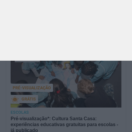
O Dia dos Avós está aí! Celebrada a 26 de julho, a
data homenageia todos os avós, relembrando a
importância…
M/4
anos
PRÉ-VISUALIZAÇÃO
GRÁTIS
ESCOLAS
Pré-visualização*: Cultura Santa Casa:
experiências educativas gratuitas para escolas -
já publicado