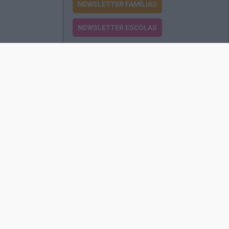
NEWSLETTER FAMÍLIAS
NEWSLETTER ESCOLAS
Passatempos
Produtos e Serviços
Assinatura
Edições Revista EO