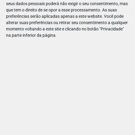
seus dados pessoais poderá não exigir o seu consentimento, mas
que tem o direito de se opor a esse processamento. As suas
preferências serão aplicadas apenas a este website. Você pode
alterar suas preferências ou retirar seu consentimento a qualquer
momento voltando a este site e clicando no botão "Privacidade"
na parte inferior da página.
🥄 Ingredientes
🔸 200g de castanhas cozidas e descascadas
🔸 120g de chocolate negro (ou leite, para os pequenos)
🔸 80g de manteiga
🔸 120g de açúcar amarelo
🔸 2 ovos
🔸 2 colheres de sopa de farinha