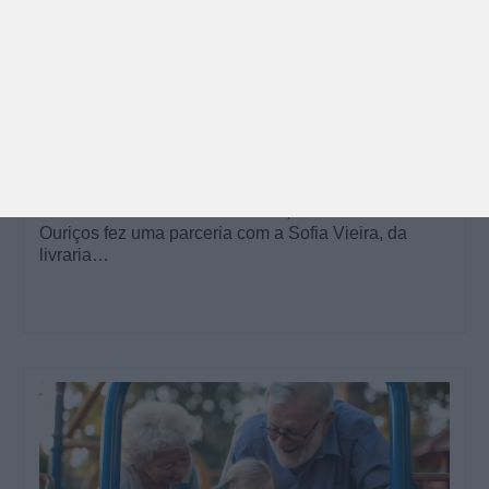
PARA BEBÉS
PRÉ-VISUALIZAÇÃO
CONTOS E BIBLIOTECAS | ESCOLAS
Pré-visualização*: 8 livros para levar na mala de
férias - já publicado
Para celebrar as férias de verão, a Estrelas &
Ouriços fez uma parceria com a Sofia Vieira, da
livraria…