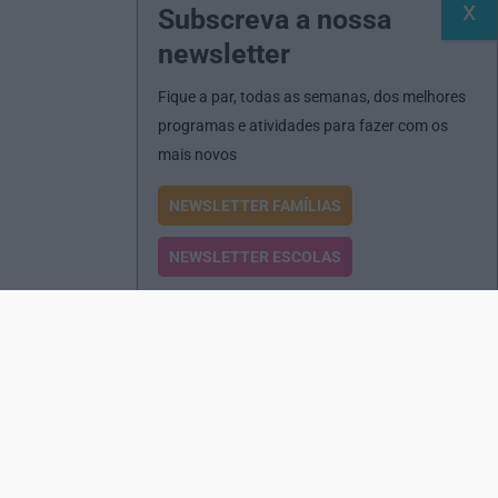
Subscreva a nossa
newsletter
Fique a par, todas as semanas, dos melhores
programas e atividades para fazer com os
mais novos
NEWSLETTER FAMÍLIAS
NEWSLETTER ESCOLAS
Passatempos
Produtos e Serviços