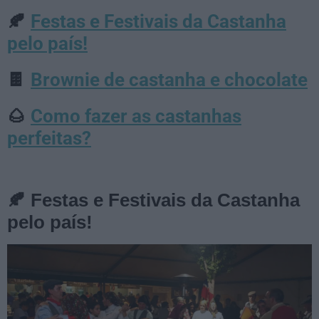
Festas e Festivais da Castanha
🍂
pelo país!
Brownie de castanha e chocolate
🍫
Como fazer as castanhas
🌰
perfeitas?
🍂 Festas e Festivais da Castanha
pelo país!