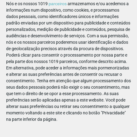
Nós e os nossos 1019
parceiros
armazenamos e/ou acedemos a
informações num dispositivo, como cookies, e processamos
dados pessoais, como identificadores únicos e informações
padrão enviadas por um dispositivo para publicidade e conteúdos
Não se espante se, um dia destes, der com os miúdos a
personalizados, medição de publicidade e conteúdos, pesquisa de
querer ensinar-lhe as coisas novas que aprenderam naquela
audiências e desenvolvimento de serviços.
Com a sua permissão,
meia hora de desenhos animados. Ou se arrastarem a família
nós e os nossos parceiros poderemos usar identificação e dados
jogos do
e os amigos para o maravilhoso mundo dos
de geolocalização precisos através da procura de dispositivos.
Poderá clicar para consentir o processamento por nossa parte e
Cartoonito
, onde podem brincar com as suas personagens
pela parte dos nossos 1019 parceiros, conforme descrito acima.
favoritas.
Em alternativa, pode aceder a informações mais pormenorizadas
e alterar as suas preferências antes de consentir ou recusar o
Batwheels, a grande estreia de março
consentimento.
Tenha em atenção que algum processamento dos
no Cartoonito
seus dados pessoais poderá não exigir o seu consentimento, mas
que tem o direito de se opor a esse processamento. As suas
A data escolhida para o lançamento da primeira temporada
preferências serão aplicadas apenas a este website. Você pode
alterar suas preferências ou retirar seu consentimento a qualquer
Batwheels
de
foi o dia 25 de março! Uma série animada de
momento voltando a este site e clicando no botão "Privacidade"
comédia, ação e aventura protagonizada pelos veículos com
na parte inferior da página.
os superpoderes mais heroicos e icónicos do universo DC.