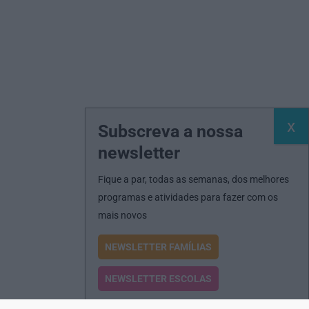
Subscreva a nossa
newsletter
Fique a par, todas as semanas, dos melhores
programas e atividades para fazer com os
mais novos
NEWSLETTER FAMÍLIAS
NEWSLETTER ESCOLAS