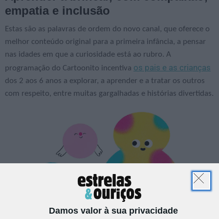
empatia e inclusão
Estas são as palavras de ordem do novo canal, que oferece o
melhor conteúdo original para a primeira infância, a pensar
nas idades em que a curiosidade está ao rubro. A
os pais e as crianças
programação do Cartoonito incentiva
dos 2 aos 6 anos a explorar, a aprender e a tratar os outros
com respeito, entre muitas gargalhadas e histórias divertidas.
Damos valor à sua privacidade