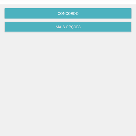
CONCORDO
MAIS OPÇÕES
GRÁTIS
BRINCAR
Dia dos Avós: 10 coisas que os nossos avós nos
ensinaram e atividades para os celebrar
O Dia dos Avós está aí! Celebrada a 26 de julho, a data
homenageia todos os avós, relembrando a
importância…