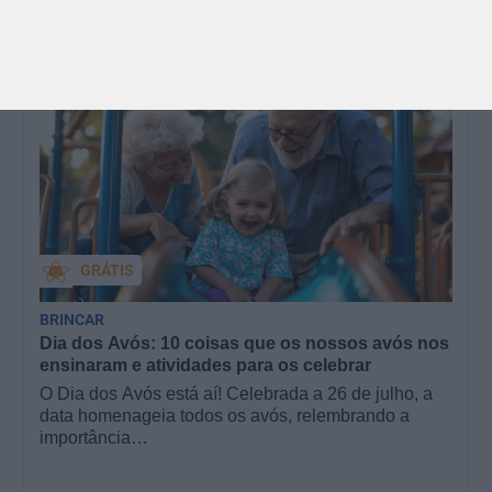
GRÁTIS
BRINCAR
Dia dos Avós: 10 coisas que os nossos avós nos
ensinaram e atividades para os celebrar
O Dia dos Avós está aí! Celebrada a 26 de julho, a
data homenageia todos os avós, relembrando a
importância…