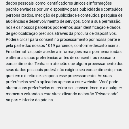
dados pessoais, como identificadores únicos e informações
PARA BEBÉS
padrão enviadas por um dispositivo para publicidade e conteúdos
personalizados, medição de publicidade e conteúdos, pesquisa de
MERCADINHO
audiências e desenvolvimento de serviços.
Com a sua permissão,
Onde comprar roupa para bebé que junte conforto e
nós e os nossos parceiros poderemos usar identificação e dados
a maior ternura?
de geolocalização precisos através da procura de dispositivos.
Entre mudas, sestas e rotinas novas, o que os pais
Poderá clicar para consentir o processamento por nossa parte e
mais procuram com a chegada de um bebé é simples:
pela parte dos nossos 1019 parceiros, conforme descrito acima.
…
Em alternativa, pode aceder a informações mais pormenorizadas
e alterar as suas preferências antes de consentir ou recusar o
consentimento.
Tenha em atenção que algum processamento dos
seus dados pessoais poderá não exigir o seu consentimento, mas
que tem o direito de se opor a esse processamento. As suas
preferências serão aplicadas apenas a este website. Você pode
alterar suas preferências ou retirar seu consentimento a qualquer
momento voltando a este site e clicando no botão "Privacidade"
na parte inferior da página.