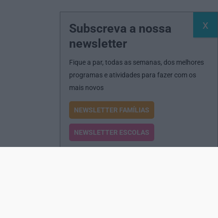
Subscreva a nossa
newsletter
Fique a par, todas as semanas, dos melhores
programas e atividades para fazer com os
mais novos
NEWSLETTER FAMÍLIAS
NEWSLETTER ESCOLAS