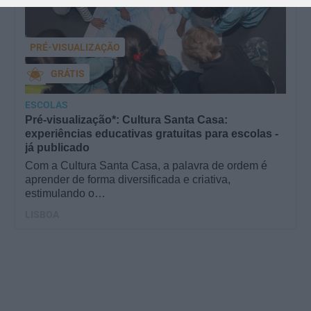
PRÉ-VISUALIZAÇÃO
GRÁTIS
ESCOLAS
Pré-visualização*: Cultura Santa Casa:
experiências educativas gratuitas para escolas -
já publicado
Com a Cultura Santa Casa, a palavra de ordem é
aprender de forma diversificada e criativa,
estimulando o…
LISBOA