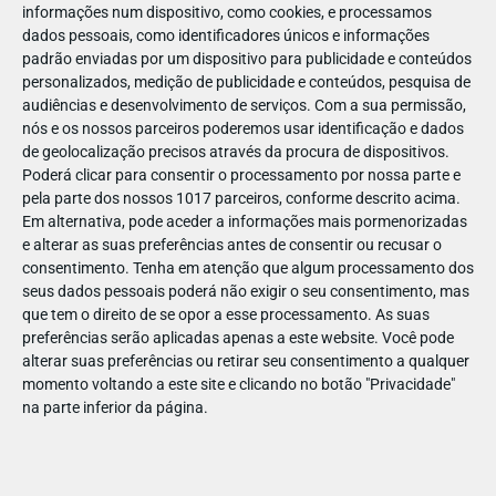
informações num dispositivo, como cookies, e processamos
dados pessoais, como identificadores únicos e informações
padrão enviadas por um dispositivo para publicidade e conteúdos
personalizados, medição de publicidade e conteúdos, pesquisa de
audiências e desenvolvimento de serviços.
Com a sua permissão,
Esta é uma visita de estudo para alunos até ao 6.º ano, onde
nós e os nossos parceiros poderemos usar identificação e dados
de geolocalização precisos através da procura de dispositivos.
podem aprender sobre o funcionamento de uma cidade e ver
Poderá clicar para consentir o processamento por nossa parte e
de perto temas de urbanismo, cidadania e sustentabilidade,
pela parte dos nossos 1017 parceiros, conforme descrito acima.
com a orientação da nossa equipa especializada.
Em alternativa, pode aceder a informações mais pormenorizadas
e alterar as suas preferências antes de consentir ou recusar o
Visitas guiadas -
Permitem descobrir cada construção e
consentimento.
Tenha em atenção que algum processamento dos
compreender os conceitos que estão por detrás da
seus dados pessoais poderá não exigir o seu consentimento, mas
organização de uma cidade.
que tem o direito de se opor a esse processamento. As suas
preferências serão aplicadas apenas a este website. Você pode
Playzone -
Um espaço onde os alunos podem dar asas à
alterar suas preferências ou retirar seu consentimento a qualquer
imaginação, construindo e explorando com peças LEGO.
momento voltando a este site e clicando no botão "Privacidade"
Brickmaster -
Uma experiência criativa, em que os
na parte inferior da página.
alunos enfrentam desafios de construção e desenvolvem
competências de lógica, raciocínio e colaboração.