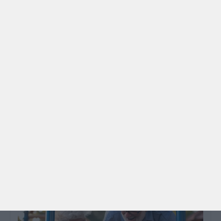
PARA BEBÉS
PRÉ-VISUALIZAÇÃO
CONTOS E BIBLIOTECAS | ESCOLAS
Pré-visualização*: 8 livros para levar na mala de
férias - já publicado
Para celebrar as férias de verão, a Estrelas &
Ouriços fez uma parceria com a Sofia Vieira, da
livraria…