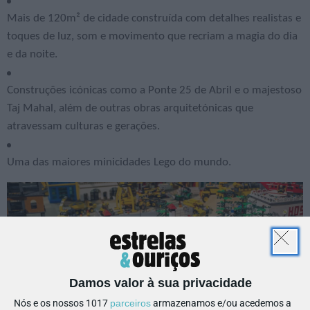
Mais de 120m² de cidade construída com detalhes realistas e
toques de luz, som e movimento que recriam a magia do dia
e da noite.
Construções icónicas como a Ponte 25 de Abril e o majestoso
Taj Mahal, além de outras obras arquitetónicas que
atravessam culturas e gerações.
Uma das maiores minicidades Lego do mundo.
Damos valor à sua privacidade
Nós e os nossos 1017
parceiros
armazenamos e/ou acedemos a