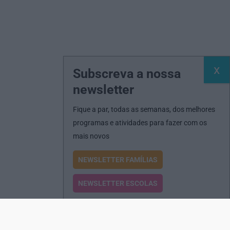
Subscreva a nossa
newsletter
Fique a par, todas as semanas, dos melhores
programas e atividades para fazer com os
mais novos
NEWSLETTER FAMÍLIAS
NEWSLETTER ESCOLAS