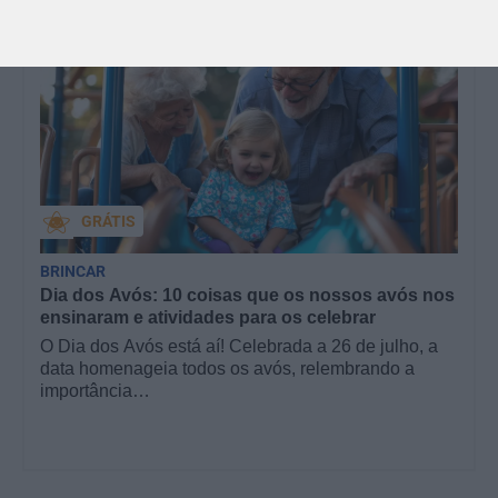
GRÁTIS
BRINCAR
Dia dos Avós: 10 coisas que os nossos avós nos
ensinaram e atividades para os celebrar
O Dia dos Avós está aí! Celebrada a 26 de julho, a
data homenageia todos os avós, relembrando a
importância…