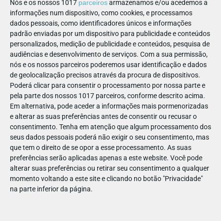
Nós e os nossos 1017
parceiros
armazenamos e/ou acedemos a
realizam apresentações e lançamentos de livros, além de
informações num dispositivo, como cookies, e processamos
juntar duas salas de espetáculos: Auditório e Sala Preta, com
dados pessoais, como identificadores únicos e informações
padrão enviadas por um dispositivo para publicidade e conteúdos
uma programação regular e diversificada.
personalizados, medição de publicidade e conteúdos, pesquisa de
audiências e desenvolvimento de serviços.
Com a sua permissão,
Escolas não ficam de fora...
nós e os nossos parceiros poderemos usar identificação e dados
de geolocalização precisos através da procura de dispositivos.
A Boutique da Cultura tem um serviço educativo vocacionado
Poderá clicar para consentir o processamento por nossa parte e
para escolas com a oferta de visitas guiadas ao espaço e à
pela parte dos nossos 1017 parceiros, conforme descrito acima.
livraria, para conhecerem os bastidores de um espaço
Em alternativa, pode aceder a informações mais pormenorizadas
cultural, espetáculos para a infância e sessões de conto,
e alterar as suas preferências antes de consentir ou recusar o
consentimento.
Tenha em atenção que algum processamento dos
sempre com dias e horas a combinar com as escolas.
seus dados pessoais poderá não exigir o seu consentimento, mas
que tem o direito de se opor a esse processamento. As suas
preferências serão aplicadas apenas a este website. Você pode
alterar suas preferências ou retirar seu consentimento a qualquer
momento voltando a este site e clicando no botão "Privacidade"
Ao longo do ano são realizadas mais de 450 sessões, sendo
na parte inferior da página.
que dois terços dessas sessões são acolhimentos, ou seja,
espetáculos realizados por diversas companhias de teatro.