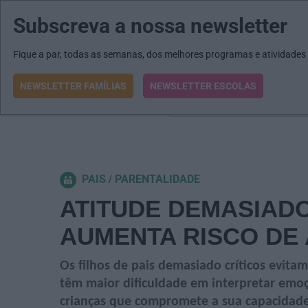
Subscreva a nossa newsletter
MENU
MAIL
JORNAIS
Revista E&O
Passe
arrow_drop_down
Fique a par, todas as semanas, dos melhores programas e atividades
NEWSLETTER FAMÍLIAS
NEWSLETTER ESCOLAS
O que procura?
PAIS
PARENTALIDADE
ATITUDE DEMASIADO
AUMENTA RISCO DE 
Os filhos de pais demasiado críticos evitam
têm maior dificuldade em interpretar emo
crianças que compromete a sua capacidade