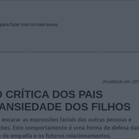
ar
Ver
Fazer
Poupar
Pais
Bebés
Escola
arrow_drop_down
arrow_drop_down
arrow_drop_down
arrow_drop_down
arrow_drop_down
 para fazer com os mais novos
Idade
Localização
Selecione
Selecionar uma o
Atualizado em: 20
 CRÍTICA DOS PAIS
ANSIEDADE DOS FILHOS
 encarar as expressões faciais das outras pessoas e
ções. Este comportamento é uma forma de defesa da
 de empatia e os futuros relacionamentos.