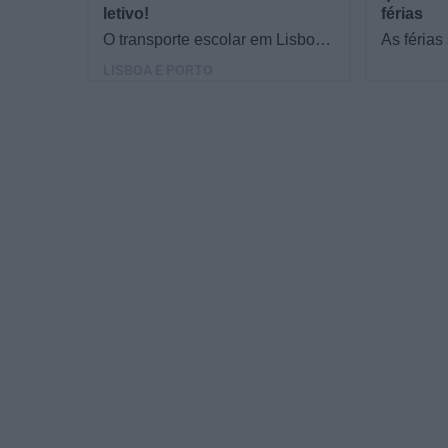
letivo!
férias
O transporte escolar em Lisboa
As férias
e no Porto é hoje uma ajuda
que resol
LISBOA E PORTO
preciosa para muitas famílias e
Do materi
escolas. "Como…
calendár