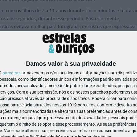
m com os filhos de 7 a 11 anos durante cinco minutos e tentar
eiros aos segundos, durante esse período. Posteriormente,
ríticas evitavam olhar para fotografias de rostos que expressav
ssoas tendem a evitar situações e indivíduos que as deixem
s sentimentos são adversos. Também sabemos que as crianças com
o confronto, quando estão com problemas, do que as outras”,
Damos valor à sua privacidade
19
parceiros
armazenamos e/ou acedemos a informações num dispositivo,
ssoais, como identificadores únicos e informações padrão enviadas po
s críticos dão menos atenção a todas as expressões faciais
onteúdos personalizados, medição de publicidade e conteúdos, pesquisa 
erviços.
Com a sua permissão, nós e os nossos parceiros poderemos usar
ão precisos através da procura de dispositivos. Poderá clicar para conse
ssa parte e pela parte dos nossos 1019 parceiros, conforme descrito ac
ações mais pormenorizadas e alterar as suas preferências antes de cons
a em atenção que algum processamento dos seus dados pessoais poderá
ue tem o direito de se opor a esse processamento. As suas preferências
TICA DOS PAIS AUMENTA RISCO
e. Você pode alterar suas preferências ou retirar seu consentimento a 
e clicando no botão "Privacidade" na parte inferior da página.