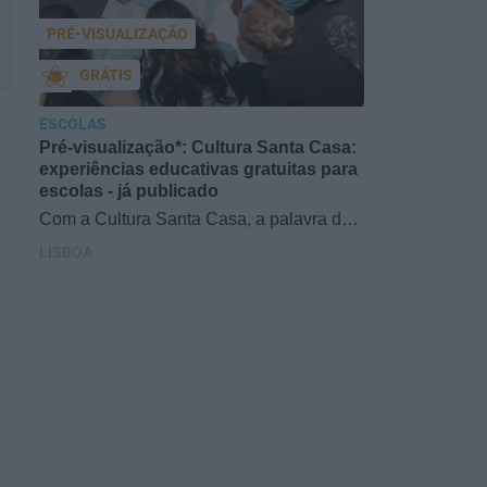
PRÉ-VISUALIZAÇÃO
GRÁTIS
ESCOLAS
Pré-visualização*: Cultura Santa Casa:
experiências educativas gratuitas para
escolas - já publicado
Com a Cultura Santa Casa, a palavra de
ordem é aprender de forma diversificada e
LISBOA
criativa, estimulando o…