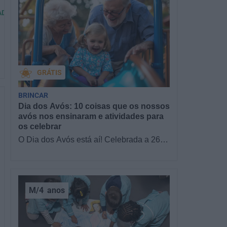
ADE
GRÁTIS
BRINCAR
Dia dos Avós: 10 coisas que os nossos
avós nos ensinaram e atividades para
os celebrar
O Dia dos Avós está aí! Celebrada a 26
de julho, a data homenageia todos os
avós, relembrando a importância…
M/4
anos