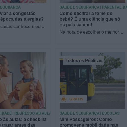
SEGURANÇA
SAÚDE E SEGURANÇA | PARENTALID
viar a congestão
Como decifrar a fome do
 época das alergias?
bebé? É uma ciência que só
os pais sabem!
 casas conhecem este
tá tudo bem, até que
Na hora de escolher o melhor
omeça a espirrar, com
para o seu filho, cada instinto
entupido ou…
conta. E quando chega a etapa
da alimentação a…
Todos os Públicos
GRÁTIS
IDADE | REGRESSO ÀS AULAS
SAÚDE E SEGURANÇA | ESCOLAS
 às aulas: a checklist
Mini Passageiros: Como
 tratar antes das
promover a mobilidade nas