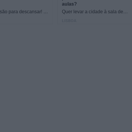
aulas?
 são para descansar! O
Quer levar a cidade à sala de
ver antes de desligar?
aula do 1.º e 2.º ciclo? O Mini
LISBOA
al escolar às datas do
Passageiros é um projeto
io,…
didático que quer…