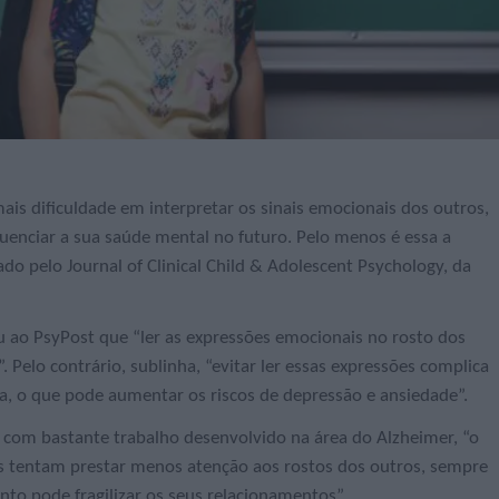
ais dificuldade em interpretar os sinais emocionais dos outros,
luenciar a sua saúde mental no futuro. Pelo menos é essa a
o pelo Journal of Clinical Child & Adolescent Psychology, da
ou ao PsyPost que “ler as expressões emocionais no rosto dos
 Pelo contrário, sublinha, “evitar ler essas expressões complica
a, o que pode aumentar os riscos de depressão e ansiedade”.
 com bastante trabalho desenvolvido na área do Alzheimer, “o
os tentam prestar menos atenção aos rostos dos outros, sempre
o pode fragilizar os seus relacionamentos”.