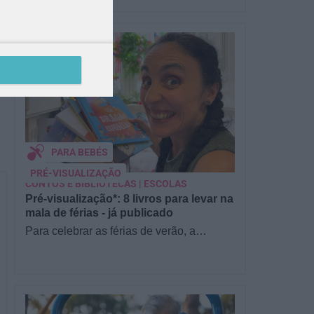
PARA BEBÉS
PRÉ-VISUALIZAÇÃO
CONTOS E BIBLIOTECAS | ESCOLAS
Pré-visualização*: 8 livros para levar na
mala de férias - já publicado
Para celebrar as férias de verão, a
Estrelas & Ouriços fez uma parceria com
a Sofia Vieira, da livraria…