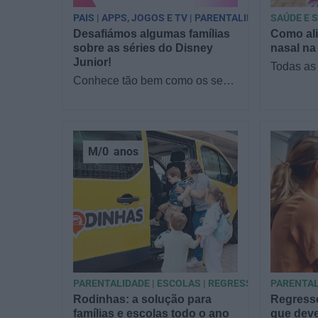
PAIS | APPS, JOGOS E TV | PARENTALIDADE
SAÚDE E 
Desafiámos algumas famílias
Como ali
sobre as séries do Disney
nasal na
Junior!
Todas as
Conhece tão bem como os seus
filme: es
filhos as séries do Disney
alguém c
Junior? Reunimos famílias no
o nariz 
sofá para responder a…
M/0
anos
PARENTALIDADE | ESCOLAS | REGRESSO ÀS AULAS
PARENTAL
Rodinhas: a solução para
Regresso
famílias e escolas todo o ano
que deve