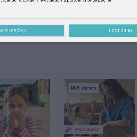
S
MAIS OPÇÕES
CONCORDO
M/6
meses
PARA BEBÉS