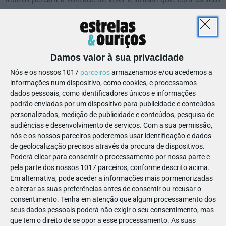
baixos níveis de vitalidade, estão entregues a si próprios – as
crianças contrariam este sentimento.
O programa, um formato inglês, durou seis meses em
Inglaterra, e obviamente que os resultados foram muito mais
Damos valor à sua privacidade
expressivos; no entanto, em Portugal, bastaram essas cinco
Nós e os nossos 1017
parceiros
armazenamos e/ou acedemos a
semanas para que os técnicos (psicóloga, psicomotricista e
informações num dispositivo, como cookies, e processamos
gerontólogo) registassem entre os mais velhos que os
dados pessoais, como identificadores únicos e informações
padrão enviadas por um dispositivo para publicidade e conteúdos
indicadores de depressão tinham baixado consideravelmente,
personalizados, medição de publicidade e conteúdos, pesquisa de
a vontade de maior autonomia crescido e o sentimento de
audiências e desenvolvimento de serviços.
Com a sua permissão,
utilidade regressado. “Afinal ainda sirvo para alguma coisa”
nós e os nossos parceiros poderemos usar identificação e dados
foi uma das frases mais comoventes que ouvi nesses dias.
de geolocalização precisos através da procura de dispositivos.
Poderá clicar para consentir o processamento por nossa parte e
pela parte dos nossos 1017 parceiros, conforme descrito acima.
Em alternativa, pode aceder a informações mais pormenorizadas
e alterar as suas preferências antes de consentir ou recusar o
Depois dos programas recebi centenas de mensagens de
consentimento.
Tenha em atenção que algum processamento dos
pessoas a elogiar a iniciativa e a fazer votos para que esta
seus dados pessoais poderá não exigir o seu consentimento, mas
que tem o direito de se opor a esse processamento. As suas
ideia tão eficiente e humanista salte da televisão para a