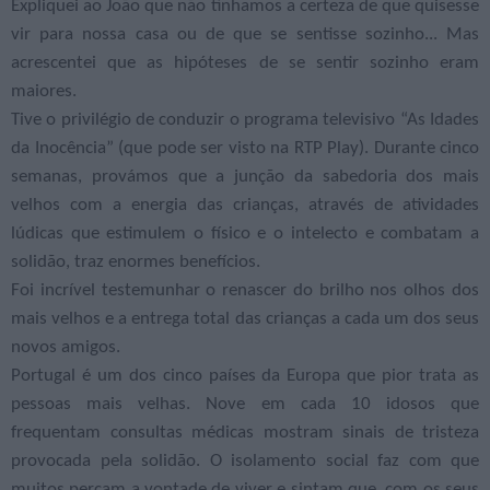
Expliquei ao João que não tínhamos a certeza de que quisesse
vir para nossa casa ou de que se sentisse sozinho... Mas
acrescentei que as hipóteses de se sentir sozinho eram
maiores.
Tive o privilégio de conduzir o programa televisivo “As Idades
da Inocência” (que pode ser visto na RTP Play). Durante cinco
semanas, provámos que a junção da sabedoria dos mais
velhos com a energia das crianças, através de atividades
lúdicas que estimulem o físico e o intelecto e combatam a
solidão, traz enormes benefícios.
Foi incrível testemunhar o renascer do brilho nos olhos dos
mais velhos e a entrega total das crianças a cada um dos seus
novos amigos.
Portugal é um dos cinco países da Europa que pior trata as
pessoas mais velhas. Nove em cada 10 idosos que
frequentam consultas médicas mostram sinais de tristeza
provocada pela solidão. O isolamento social faz com que
muitos percam a vontade de viver e sintam que, com os seus