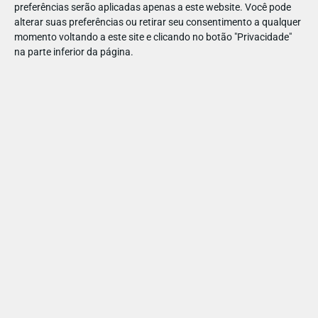
preferências serão aplicadas apenas a este website. Você pode
realidade de cada terra de Portugal.
alterar suas preferências ou retirar seu consentimento a qualquer
Na unidade de saúde, a ASFE, onde gravámos, o projeto
momento voltando a este site e clicando no botão "Privacidade"
continuou depois de desligarmos as câmaras. Agora só desejo
na parte inferior da página.
que aconteça o mesmo em todo o País e que este tipo de
descriminação, o “idadismo”, que não existe entre as
crianças, seja substituído por afeto e pelo orgulho nos mais
velhos.
Catarina Furtado
PAIS
CAUSAS
AS IDADES DA INOCÊNCIA
PARTILHAR ESTE ARTIGO