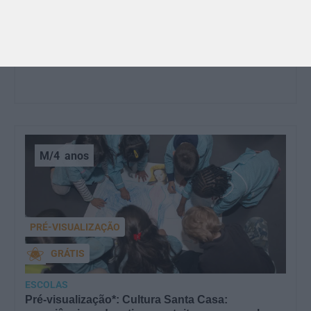
ensinaram e atividades para os celebrar
O Dia dos Avós está aí! Celebrada a 26 de julho, a
data homenageia todos os avós, relembrando a
importância…
M/4
anos
PRÉ-VISUALIZAÇÃO
GRÁTIS
ESCOLAS
Pré-visualização*: Cultura Santa Casa: