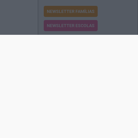
NEWSLETTER FAMÍLIAS
NEWSLETTER ESCOLAS
Passatempos
Produtos e Serviços
Assinatura