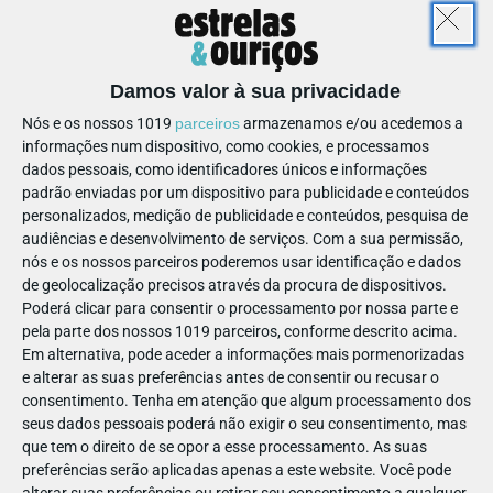
fiquem mais disponíveis para ajudar alguém que esteja em
apuros. Curiosamente, isto não se verifica no
comportamento das raparigas – eventualmente porque
apresentam níveis bastante mais baixos de raiva do que os
Damos valor à sua privacidade
rapazes antes de iniciarem o treino.
Nós e os nossos 1019
parceiros
armazenamos e/ou acedemos a
Este efeito pacificador não se regista apenas em crianças
informações num dispositivo, como cookies, e processamos
pequenas. Uma outra investigação mostrou que adolescentes
dados pessoais, como identificadores únicos e informações
que praticavam artes marciais também apresentam níveis
padrão enviadas por um dispositivo para publicidade e conteúdos
menores de agressividade física e verbal, e menos sinais de
personalizados, medição de publicidade e conteúdos, pesquisa de
audiências e desenvolvimento de serviços.
Com a sua permissão,
hostilidade. Algumas artes marciais como o tai chi, que
nós e os nossos parceiros poderemos usar identificação e dados
valorizam a respiração controlada e a meditação, contribuem
de geolocalização precisos através da procura de dispositivos.
decisivamente para a redução do stress, tanto em jovens
Poderá clicar para consentir o processamento por nossa parte e
adultos como em pessoas de meia-idade.
pela parte dos nossos 1019 parceiros, conforme descrito acima.
Em alternativa, pode aceder a informações mais pormenorizadas
e alterar as suas preferências antes de consentir ou recusar o
consentimento.
Tenha em atenção que algum processamento dos
seus dados pessoais poderá não exigir o seu consentimento, mas
PAIS
PARENTALIDADE
que tem o direito de se opor a esse processamento. As suas
ARTES MARCIAIS AJUDAM A
preferências serão aplicadas apenas a este website. Você pode
alterar suas preferências ou retirar seu consentimento a qualquer