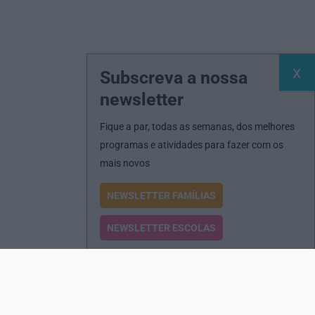
Subscreva a nossa
newsletter
Fique a par, todas as semanas, dos melhores
programas e atividades para fazer com os
mais novos
NEWSLETTER FAMÍLIAS
NEWSLETTER ESCOLAS