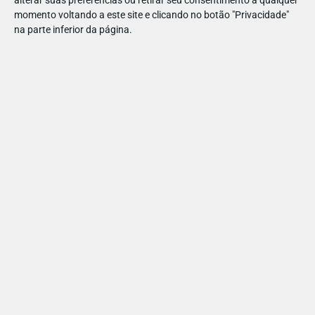
DESENVOLVER O CÉREBRO E
momento voltando a este site e clicando no botão "Privacidade"
na parte inferior da página.
TORNAM OS RAPAZES
MENOS AGRESSIVOS E
HOSTIS
PARTILHAR ESTE ARTIGO
Também lhe pode interessar