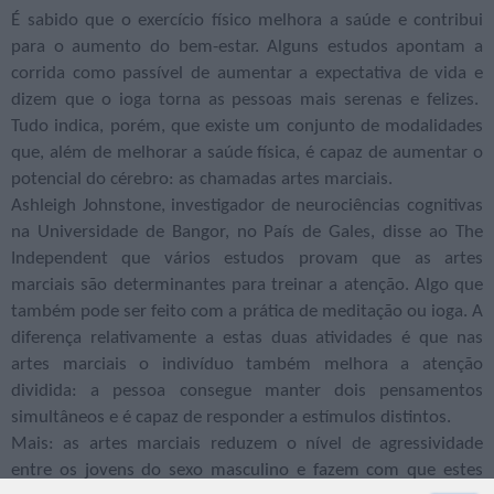
É sabido que o exercício físico melhora a saúde e contribui
para o aumento do bem-estar. Alguns estudos apontam a
corrida como passível de aumentar a expectativa de vida e
dizem que o ioga torna as pessoas mais serenas e felizes.
Tudo indica, porém, que existe um conjunto de modalidades
que, além de melhorar a saúde física, é capaz de aumentar o
potencial do cérebro: as chamadas artes marciais.
Ashleigh Johnstone, investigador de neurociências cognitivas
na Universidade de Bangor, no País de Gales, disse ao The
Independent que vários estudos provam que as artes
marciais são determinantes para treinar a atenção. Algo que
também pode ser feito com a prática de meditação ou ioga. A
diferença relativamente a estas duas atividades é que nas
artes marciais o indivíduo também melhora a atenção
dividida: a pessoa consegue manter dois pensamentos
simultâneos e é capaz de responder a estímulos distintos.
Mais: as artes marciais reduzem o nível de agressividade
entre os jovens do sexo masculino e fazem com que estes