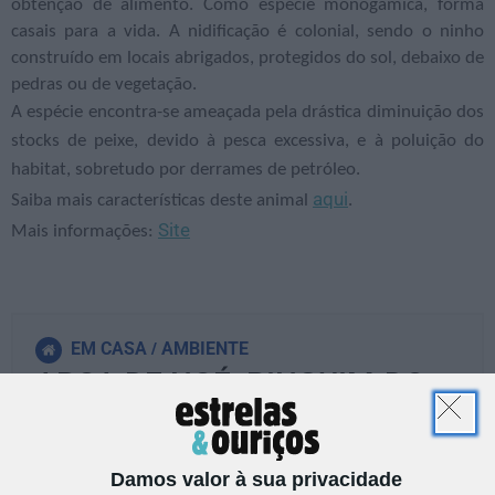
obtenção de alimento. Como espécie monogâmica, forma
casais para a vida. A nidificação é colonial, sendo o ninho
construído em locais abrigados, protegidos do sol, debaixo de
pedras ou de vegetação.
A espécie encontra-se ameaçada pela drástica diminuição dos
stocks de peixe, devido à pesca excessiva, e à poluição do
habitat, sobretudo por derrames de petróleo.
aqui
Saiba mais características deste animal
.
Site
Mais informações:
EM CASA
AMBIENTE
ARCA DE NOÉ: PINGUIM-DO-
CABO
Damos valor à sua privacidade