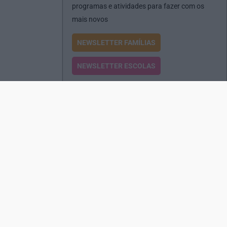
programas e atividades para fazer com os
mais novos
NEWSLETTER FAMÍLIAS
NEWSLETTER ESCOLAS
Passatempos
Produtos e Serviços