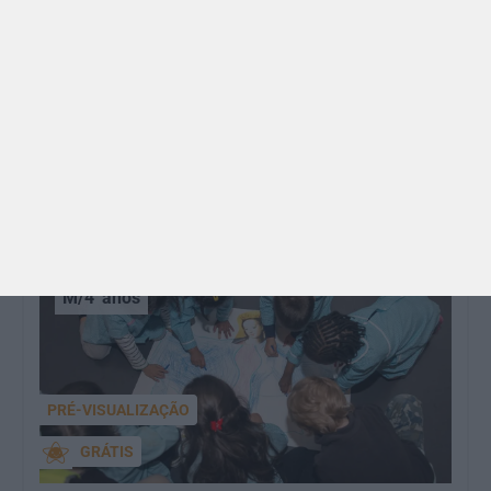
BRINCAR
Dia dos Avós: 10 coisas que os nossos avós nos
ensinaram e atividades para os celebrar
O Dia dos Avós está aí! Celebrada a 26 de julho, a
data homenageia todos os avós, relembrando a
importância…
M/4
anos
PRÉ-VISUALIZAÇÃO
GRÁTIS