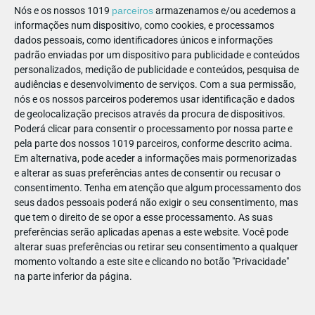
Nós e os nossos 1019
parceiros
armazenamos e/ou acedemos a
PARTILHAR ESTE ARTIGO
informações num dispositivo, como cookies, e processamos
dados pessoais, como identificadores únicos e informações
padrão enviadas por um dispositivo para publicidade e conteúdos
Também lhe pode interessar
personalizados, medição de publicidade e conteúdos, pesquisa de
audiências e desenvolvimento de serviços.
Com a sua permissão,
nós e os nossos parceiros poderemos usar identificação e dados
de geolocalização precisos através da procura de dispositivos.
Poderá clicar para consentir o processamento por nossa parte e
pela parte dos nossos 1019 parceiros, conforme descrito acima.
Em alternativa, pode aceder a informações mais pormenorizadas
e alterar as suas preferências antes de consentir ou recusar o
consentimento.
Tenha em atenção que algum processamento dos
seus dados pessoais poderá não exigir o seu consentimento, mas
que tem o direito de se opor a esse processamento. As suas
PARA BEBÉS
preferências serão aplicadas apenas a este website. Você pode
alterar suas preferências ou retirar seu consentimento a qualquer
MERCADINHO
momento voltando a este site e clicando no botão "Privacidade"
Onde comprar roupa para bebé que junte conforto e
na parte inferior da página.
a maior ternura?
Entre mudas, sestas e rotinas novas, o que os pais