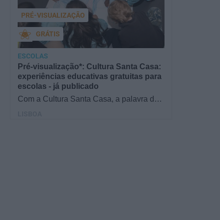
PRÉ-VISUALIZAÇÃO
GRÁTIS
ESCOLAS
Pré-visualização*: Cultura Santa Casa:
experiências educativas gratuitas para
escolas - já publicado
Com a Cultura Santa Casa, a palavra de
ordem é aprender de forma diversificada e
LISBOA
criativa, estimulando o…