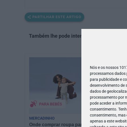
PARTILHAR ESTE ARTIGO
Também lhe pode interessar
Nós e os nossos 10
processamos dados pe
para publicidade e c
desenvolvimento de s
dados de geolocalizaç
processamento por no
pode aceder a inform
PARA BEBÉS
consentimento.
Tenh
consentimento, mas q
MERCADINHO
PAIS | AP
apenas a este websit
Onde comprar roupa para
Desafiám
voltando a este site 