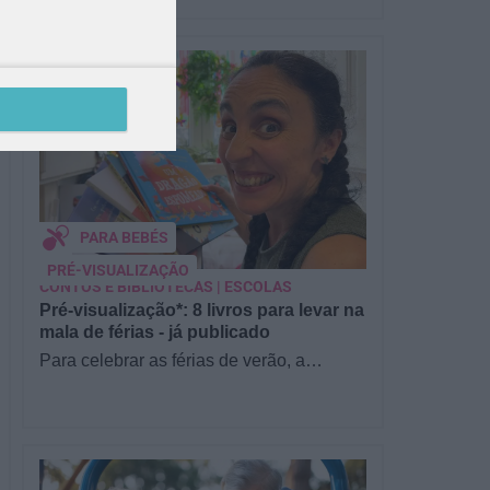
PARA BEBÉS
PRÉ-VISUALIZAÇÃO
CONTOS E BIBLIOTECAS | ESCOLAS
Pré-visualização*: 8 livros para levar na
mala de férias - já publicado
Para celebrar as férias de verão, a
Estrelas & Ouriços fez uma parceria com
a Sofia Vieira, da livraria…