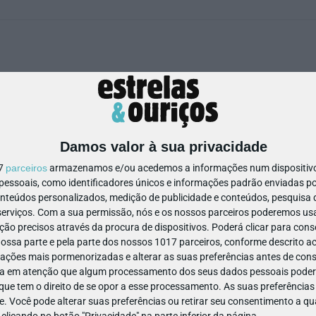
Damos valor à sua privacidade
M/1
anos
17
parceiros
armazenamos e/ou acedemos a informações num dispositivo,
ssoais, como identificadores únicos e informações padrão enviadas po
onteúdos personalizados, medição de publicidade e conteúdos, pesquisa 
erviços.
Com a sua permissão, nós e os nossos parceiros poderemos usar
ão precisos através da procura de dispositivos. Poderá clicar para conse
ssa parte e pela parte dos nossos 1017 parceiros, conforme descrito ac
ações mais pormenorizadas e alterar as suas preferências antes de cons
a em atenção que algum processamento dos seus dados pessoais poderá
ue tem o direito de se opor a esse processamento. As suas preferências
PS, JOGOS E TV | PARENTALIDADE
LIVROS | ESCOLAS
e. Você pode alterar suas preferências ou retirar seu consentimento a 
os algumas famílias
Bertrand Editora: Como
e clicando no botão "Privacidade" na parte inferior da página.