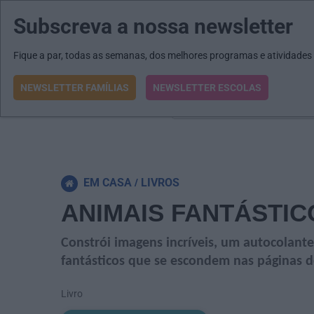
Subscreva a nossa newsletter
MENU
MAIL
JORNAIS
Revista E&O
Passe
arrow_drop_down
Fique a par, todas as semanas, dos melhores programas e atividades
NEWSLETTER FAMÍLIAS
NEWSLETTER ESCOLAS
O que procura?
EM CASA
LIVROS
ANIMAIS FANTÁSTIC
Constrói imagens incríveis, um autocolante
fantásticos que se escondem nas páginas de
Livro