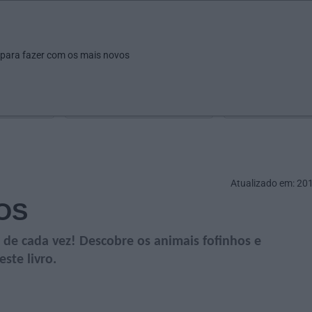
ar
Ver
Fazer
Poupar
Pais
Bebés
Escola
arrow_drop_down
arrow_drop_down
arrow_drop_down
arrow_drop_down
arrow_drop_down
 para fazer com os mais novos
Idade
Localização
Selecione
Selecionar uma o
Atualizado em: 20
OS
 de cada vez! Descobre os animais fofinhos e
ste livro.