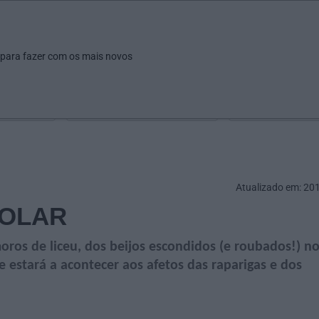
ar
Ver
Fazer
Poupar
Pais
Bebés
Escola
arrow_drop_down
arrow_drop_down
arrow_drop_down
arrow_drop_down
arrow_drop_down
 para fazer com os mais novos
Idade
Localização
Selecione
Selecionar uma o
Atualizado em: 20
ROLAR
os de liceu, dos beijos escondidos (e roubados!) n
 estará a acontecer aos afetos das raparigas e dos