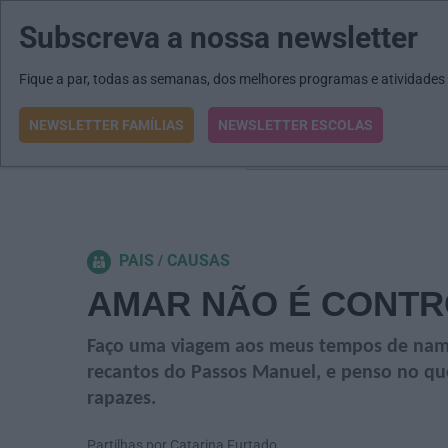
Subscreva a nossa newsletter
MENU
MAIL
JORNAIS
Revista E&O
Passe
arrow_drop_down
Fique a par, todas as semanas, dos melhores programas e atividades
NEWSLETTER FAMÍLIAS
NEWSLETTER ESCOLAS
O que procura?
PAIS
CAUSAS
AMAR NÃO É CONT
Faço uma viagem aos meus tempos de namor
recantos do Passos Manuel, e penso no que
rapazes.
Partilhas por Catarina Furtado