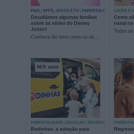
PAIS | APPS, JOGOS E TV | PARENTALIDADE
SAÚDE E 
Desafiámos algumas famílias
Como ali
sobre as séries do Disney
nasal na
Junior!
Todas as
Conhece tão bem como os seus
filme: es
filhos as séries do Disney
alguém c
Junior? Reunimos famílias no
o nariz 
sofá para responder a…
M/0
anos
PARENTALIDADE | ESCOLAS | REGRESSO ÀS AULAS
PARENTAL
Rodinhas: a solução para
Regresso