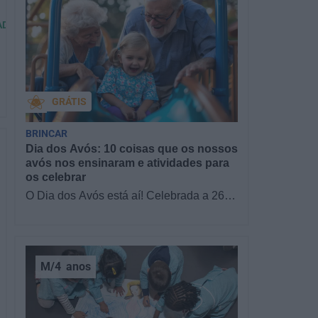
ADE
GRÁTIS
BRINCAR
Dia dos Avós: 10 coisas que os nossos
avós nos ensinaram e atividades para
os celebrar
O Dia dos Avós está aí! Celebrada a 26
de julho, a data homenageia todos os
avós, relembrando a importância…
M/4
anos