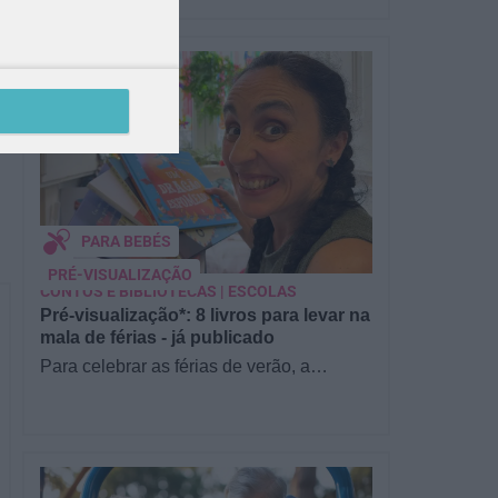
PARA BEBÉS
PRÉ-VISUALIZAÇÃO
CONTOS E BIBLIOTECAS | ESCOLAS
Pré-visualização*: 8 livros para levar na
mala de férias - já publicado
Para celebrar as férias de verão, a
Estrelas & Ouriços fez uma parceria com
a Sofia Vieira, da livraria…