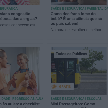
SEGURANÇA
SAÚDE E SEGURANÇA | PARENTALID
viar a congestão
Como decifrar a fome do
 época das alergias?
bebé? É uma ciência que só
os pais sabem!
 casas conhecem este
tá tudo bem, até que
Na hora de escolher o melhor
omeça a espirrar, com
para o seu filho, cada instinto
entupido ou…
conta. E quando chega a etapa
da alimentação a…
Todos os Públicos
GRÁTIS
IDADE | REGRESSO ÀS AULAS
SAÚDE E SEGURANÇA | ESCOLAS
 às aulas: a checklist
Mini Passageiros: Como