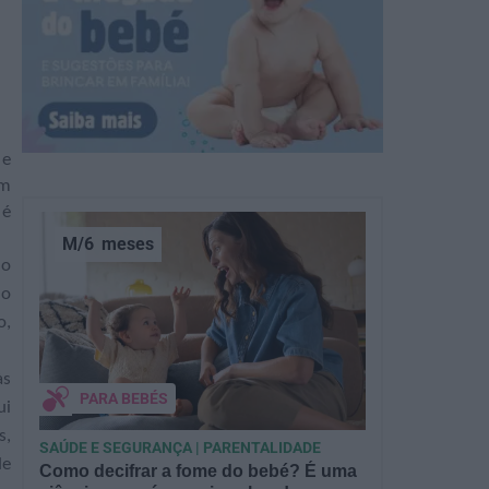
 e
em
 é
M/6
meses
do
do
o,
às
PARA BEBÉS
ui
s,
SAÚDE E SEGURANÇA | PARENTALIDADE
de
Como decifrar a fome do bebé? É uma