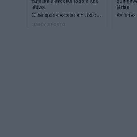
famílias e escolas todo o ano
que deve
letivo!
férias
O transporte escolar em Lisboa
As férias
e no Porto é hoje uma ajuda
que resol
LISBOA E PORTO
preciosa para muitas famílias e
Do materi
escolas. "Como…
calendár