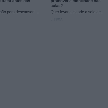
 tratar antes das
promover a mobilidade nas
aulas?
 são para descansar! O
Quer levar a cidade à sala de
ver antes de desligar?
aula do 1.º e 2.º ciclo? O Mini
LISBOA
al escolar às datas do
Passageiros é um projeto
io,…
didático que quer…