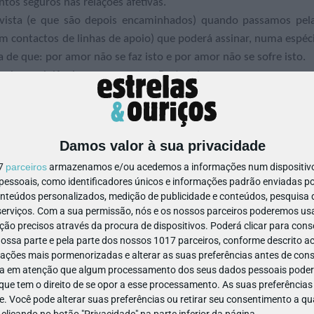
tos seguros nas relações afetivas.
vista (e que são depois encaminhados) quando passamos pel
om contactos de linhas de apoio) que poderá assinar, numa espéc
de que: por amor não se faz isto e por amor não se sofre isto.
obre a violência no namoro em Portugal:
iolência física e sexual), 19% (violência psicológica) e 2
os há uma elevada legitimação dos comportamentos de control
zes encaram com normalidade a violência sexual; 4) a dimens
Damos valor à sua privacidade
a de vitimação de 11% (e 24% dos jovens consideram-na legítima
dos rapazes e 19% das raparigas).
17
parceiros
armazenamos e/ou acedemos a informações num dispositivo,
ssoais, como identificadores únicos e informações padrão enviadas po
seus direitos e tenha a coragem de apontar o dedo ao mal. P
onteúdos personalizados, medição de publicidade e conteúdos, pesquisa 
 o tema “Adolescência – com riscos se traça o futuro” irá estar 
erviços.
Com a sua permissão, nós e os nossos parceiros poderemos usar
ão precisos através da procura de dispositivos. Poderá clicar para conse
ssa parte e pela parte dos nossos 1017 parceiros, conforme descrito ac
ações mais pormenorizadas e alterar as suas preferências antes de cons
a em atenção que algum processamento dos seus dados pessoais poderá
ue tem o direito de se opor a esse processamento. As suas preferências
e. Você pode alterar suas preferências ou retirar seu consentimento a 
e clicando no botão "Privacidade" na parte inferior da página.