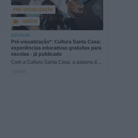
PRÉ-VISUALIZAÇÃO
GRÁTIS
ESCOLAS
Pré-visualização*: Cultura Santa Casa:
experiências educativas gratuitas para
escolas - já publicado
Com a Cultura Santa Casa, a palavra de
ordem é aprender de forma diversificada e
LISBOA
criativa, estimulando o…