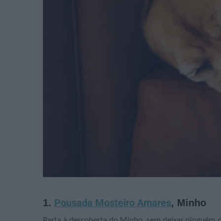
1.
Pousada Mosteiro Amares
, Minho
Parta à descoberta do Minho, sem deixar ninguém p