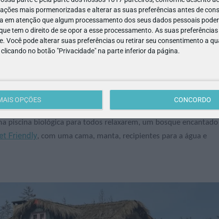
ações mais pormenorizadas e alterar as suas preferências antes de cons
a em atenção que algum processamento dos seus dados pessoais poderá
ue tem o direito de se opor a esse processamento. As suas preferências
e. Você pode alterar suas preferências ou retirar seu consentimento a 
e clicando no botão "Privacidade" na parte inferior da página.
MAIS OPÇÕES
CONCORDO
a piscina biológica para todos relaxarem, um bosque encantado
et Friendly
, com uma cama, manta, recipientes para a água e