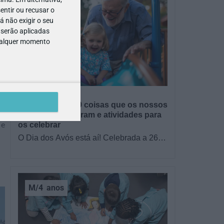
entir ou recusar o
 não exigir o seu
 serão aplicadas
qualquer momento
GRÁTIS
BRINCAR
Dia dos Avós: 10 coisas que os nossos
avós nos ensinaram e atividades para
os celebrar
 e
O Dia dos Avós está aí! Celebrada a 26
de julho, a data homenageia todos os
avós, relembrando a importância…
M/4
anos