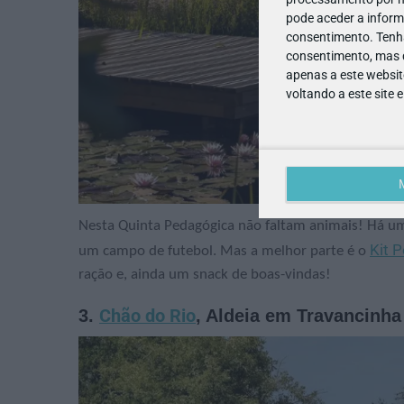
pode aceder a inform
consentimento.
Tenh
consentimento, mas q
apenas a este websit
voltando a este site 
Nesta Quinta Pedagógica não faltam animais! Há um
Kit P
um campo de futebol. Mas a melhor parte é o
ração e, ainda um snack de boas-vindas!
3.
Chão do Rio
, Aldeia em Travancinha