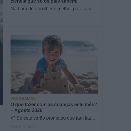
ciência que só os pais sabem!
Na hora de escolher o melhor para o seu
filho, cada instinto conta. E quando chega
a etapa da alimentação a…
PROGRAMAS
O que fazer com as crianças este mês?
– Agosto 2026
🍨 Se este verão prometeu que iam fazer
mais do que praia e gelados... este artigo
TODO O PAÍS
é para si. Há um eclipse do…