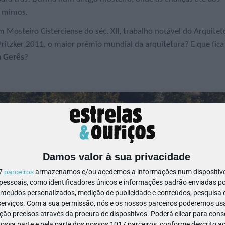
a mimos.
 Mosteiro Cisterciense do séc. XII, trabalho notável do Arquitet
tzker 2011, o maior prémio mundial da arquitetura? E que fica
a Gerês
?
Damos valor à sua privacidade
17
parceiros
armazenamos e/ou acedemos a informações num dispositivo,
ssoais, como identificadores únicos e informações padrão enviadas po
onteúdos personalizados, medição de publicidade e conteúdos, pesquisa 
erviços.
Com a sua permissão, nós e os nossos parceiros poderemos usar
ão precisos através da procura de dispositivos. Poderá clicar para conse
ssa parte e pela parte dos nossos 1017 parceiros, conforme descrito ac