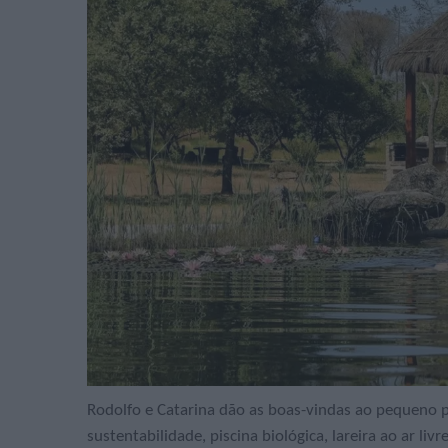
Rodolfo e Catarina dão as boas-vindas ao pequeno p
sustentabilidade, piscina biológica, lareira ao ar li