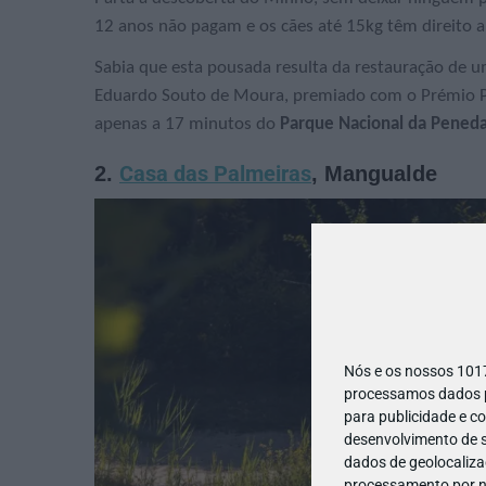
12 anos não pagam e os cães até 15kg têm direito 
Sabia que esta pousada resulta da restauração de um
Eduardo Souto de Moura, premiado com o Prémio Pri
apenas a 17 minutos do
Parque Nacional da Pened
2.
Casa das Palmeiras
, Mangualde
Nós e os nossos 10
processamos dados pe
para publicidade e c
desenvolvimento de s
dados de geolocalizaç
processamento por no