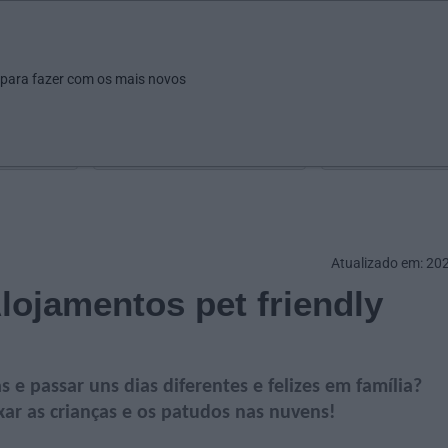
ar
Ver
Fazer
Poupar
Pais
Bebés
Escola
arrow_drop_down
arrow_drop_down
arrow_drop_down
arrow_drop_down
arrow_drop_down
 para fazer com os mais novos
Idade
Localização
Selecione
Selecionar uma o
Atualizado em: 20
lojamentos pet friendly
e passar uns dias diferentes e felizes em família?
xar as crianças e os patudos nas nuvens!