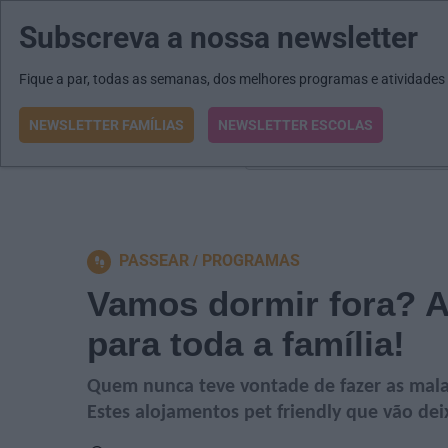
Subscreva a nossa newsletter
MENU
MAIL
JORNAIS
Revista E&O
Passe
arrow_drop_down
Fique a par, todas as semanas, dos melhores programas e atividades
NEWSLETTER FAMÍLIAS
NEWSLETTER ESCOLAS
O que procura?
PASSEAR
PROGRAMAS
Vamos dormir fora? A
para toda a família!
Quem nunca teve vontade de fazer as malas 
Estes alojamentos pet friendly que vão dei