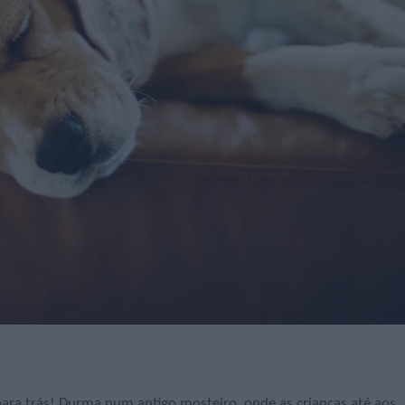
ara trás! Durma num antigo mosteiro, onde as crianças até aos