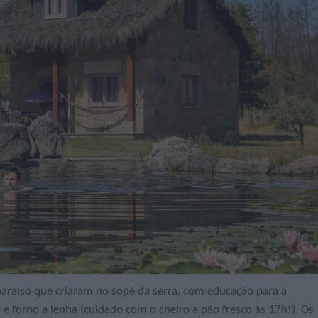
araíso que criaram no sopé da serra, com educação para a
vre e forno a lenha (cuidado com o cheiro a pão fresco às 17h!). Os