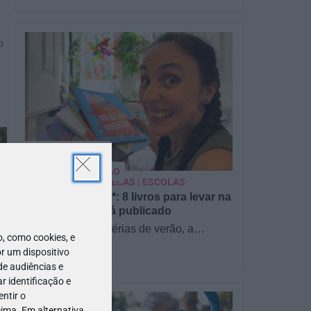
o
PARA BEBÉS
PRÉ-VISUALIZAÇÃO
CONTOS E BIBLIOTECAS | ESCOLAS
Pré-visualização*: 8 livros para levar na
mala de férias - já publicado
Para celebrar as férias de verão, a
 como cookies, e
Estrelas & Ouriços fez uma parceria com
r um dispositivo
a Sofia Vieira, da livraria…
de audiências e
 identificação e
ntir o
ima. Em alternativa,