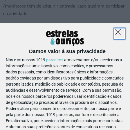
/monitores têm de adquirir entrada, caso queiram participar
na atividade.
Obs.: Mínimo de 10 participantes. Acesso a todas as
atividades, exceto SkyRider. Todas as sessões começam a hora
certa. Necessário estar na JumpYard com 30 minutos de
antecedência. As crianças com menos de 3 anos têm uma
Damos valor à sua privacidade
zona exclusiva (MiniJumpYard) para brincar. Se optarem por
Nós e os nossos 1019
parceiros
armazenamos e/ou acedemos a
ficar na zona de café, os professores têm visão para toda a
informações num dispositivo, como cookies, e processamos
arena. Possibilidade de marcações fora do horário indicado,
dados pessoais, como identificadores únicos e informações
consoante análise de pedidos.
padrão enviadas por um dispositivo para publicidade e conteúdos
personalizados, medição de publicidade e conteúdos, pesquisa de
audiências e desenvolvimento de serviços.
Com a sua permissão,
nós e os nossos parceiros poderemos usar identificação e dados
de geolocalização precisos através da procura de dispositivos.
ESCOLAS
Poderá clicar para consentir o processamento por nossa parte e
pela parte dos nossos 1019 parceiros, conforme descrito acima.
A derradeira "visita de
Em alternativa, pode aceder a informações mais pormenorizadas
estudo"... espera pela escolas
e alterar as suas preferências antes de consentir ou recusar o