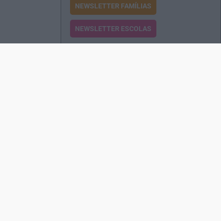
NEWSLETTER FAMÍLIAS
NEWSLETTER ESCOLAS
Passatempos
Produtos e Serviços
Assinatura
Edições Revista EO