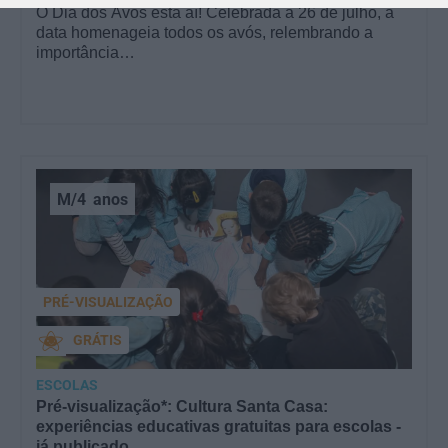
O Dia dos Avós está aí! Celebrada a 26 de julho, a
data homenageia todos os avós, relembrando a
importância…
M/4
anos
PRÉ-VISUALIZAÇÃO
GRÁTIS
ESCOLAS
Pré-visualização*: Cultura Santa Casa:
experiências educativas gratuitas para escolas -
já publicado