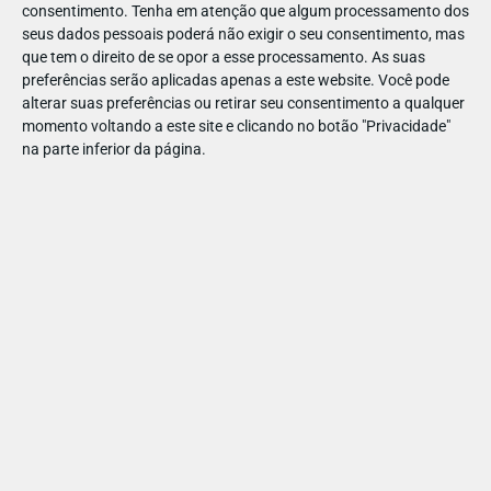
consentimento.
Tenha em atenção que algum processamento dos
na Jumpyard!
seus dados pessoais poderá não exigir o seu consentimento, mas
que tem o direito de se opor a esse processamento. As suas
preferências serão aplicadas apenas a este website. Você pode
alterar suas preferências ou retirar seu consentimento a qualquer
JumpYard Lisboa
momento voltando a este site e clicando no botão "Privacidade"
na parte inferior da página.
Website
Marcações
lisboa@jumpyard.pt
210 204 083
Ver Detalhes
Sob consulta €
+
3
Av. dos Cavaleiros 35
, 2790-046
- Carnaxide