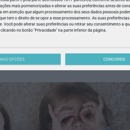
ações mais pormenorizadas e alterar as suas preferências antes de cons
a em atenção que algum processamento dos seus dados pessoais poderá
ue tem o direito de se opor a esse processamento. As suas preferências
e. Você pode alterar suas preferências ou retirar seu consentimento a 
e clicando no botão "Privacidade" na parte inferior da página.
MAIS OPÇÕES
CONCORDO