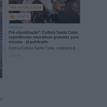
PRÉ-VISUALIZAÇÃO
GRÁTIS
ESCOLAS
Pré-visualização*: Cultura Santa Casa:
experiências educativas gratuitas para
escolas - já publicado
Com a Cultura Santa Casa, a palavra de
ordem é aprender de forma diversificada e
LISBOA
criativa, estimulando o…
se