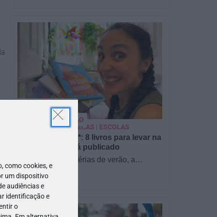
da
PARA BEBÉS
PRÉ-VISUALIZAÇÃO
CONTOS E BIBLIOTECAS | ESCOLAS
Pré-visualização*: 8 livros para levar na
mala de férias - já publicado
Para celebrar as férias de verão, a
 como cookies, e
Estrelas & Ouriços fez uma parceria com
r um dispositivo
a Sofia Vieira, da livraria…
de audiências e
 identificação e
ntir o
ima. Em alternativa,