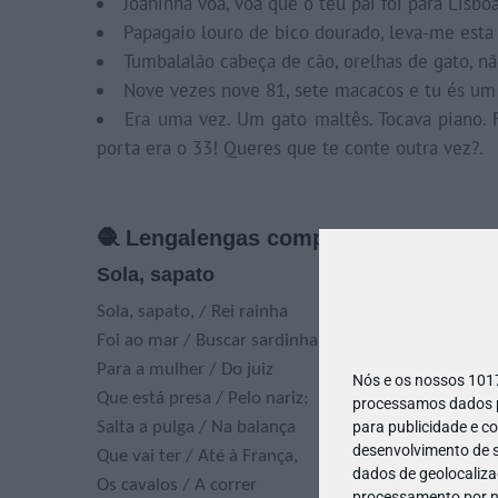
Joaninha voa, voa que o teu pai foi para Lisboa
Papagaio louro de bico dourado, leva-me est
Tumbalalão cabeça de cão, orelhas de gato, n
Nove vezes nove 81, sete macacos e tu és um!
Era uma vez. Um gato maltês. Tocava piano. 
porta era o 33! Queres que te conte outra vez?.
🧶 Lengalengas compridas
Sola, sapato
Sola, sapato, / Rei rainha
Foi ao mar / Buscar sardinha
Para a mulher / Do juiz
Nós e os nossos 10
Que está presa / Pelo nariz;
processamos dados pe
para publicidade e c
Salta a pulga / Na balança
desenvolvimento de s
Que vai ter / Até à França,
dados de geolocalizaç
Os cavalos / A correr
processamento por no