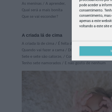
As meninas / A aprender,
pode aceder a inform
Qual será a mais bonita
consentimento.
Tenh
consentimento, mas q
Que se vai esconder?
apenas a este websit
voltando a este site 
A criada lá de cima
A criada lá de cima / É feita de papelão
Quando vai fazer a cama / Diz assim para o patrão:
Sete e sete são catorze, / Com mais sete, vinte um.
Tenho sete namorados / E não gosto de nenhum