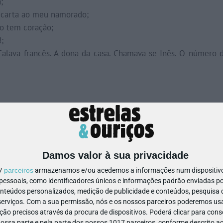
;
a carta ao meu namorado;
ão tem coração;
;
Falava francês. A dona da casa. Chamava-se Inês. O número 
Damos valor à sua privacidade
17
parceiros
armazenamos e/ou acedemos a informações num dispositivo,
ssoais, como identificadores únicos e informações padrão enviadas po
onteúdos personalizados, medição de publicidade e conteúdos, pesquisa 
erviços.
Com a sua permissão, nós e os nossos parceiros poderemos usar
ão precisos através da procura de dispositivos. Poderá clicar para conse
ssa parte e pela parte dos nossos 1017 parceiros, conforme descrito ac