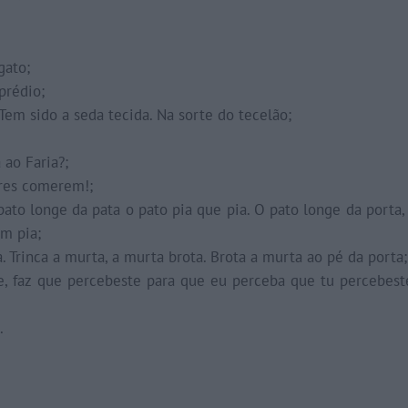
gato;
prédio;
Tem sido a seda tecida. Na sorte do tecelão;
 ao Faria?;
igres comerem!;
pato longe da pata o pato pia que pia. O pato longe da porta,
em pia;
rta. Trinca a murta, a murta brota. Brota a murta ao pé da porta;
e, faz que percebeste para que eu perceba que tu percebest
.