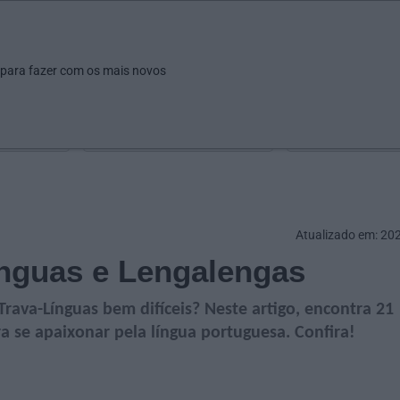
ar
Ver
Fazer
Poupar
Pais
Bebés
Escola
arrow_drop_down
arrow_drop_down
arrow_drop_down
arrow_drop_down
arrow_drop_down
 para fazer com os mais novos
Idade
Localização
Selecione
Selecionar uma o
Atualizado em: 20
nguas e Lengalengas
Trava-Línguas bem difíceis? Neste artigo, encontra 21
ra se apaixonar pela língua portuguesa. Confira!