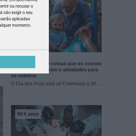
entir ou recusar o
 não exigir o seu
 serão aplicadas
qualquer momento
GRÁTIS
BRINCAR
Dia dos Avós: 10 coisas que os nossos
avós nos ensinaram e atividades para
os celebrar
O Dia dos Avós está aí! Celebrada a 26
de julho, a data homenageia todos os
avós, relembrando a importância…
M/4
anos