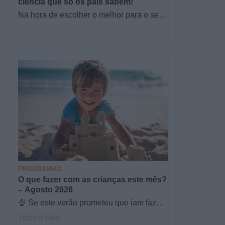
ciência que só os pais sabem!
Na hora de escolher o melhor para o seu
filho, cada instinto conta. E quando chega
a etapa da alimentação a…
PROGRAMAS
O que fazer com as crianças este mês?
– Agosto 2026
🍨 Se este verão prometeu que iam fazer
mais do que praia e gelados... este artigo
TODO O PAÍS
é para si. Há um eclipse do…