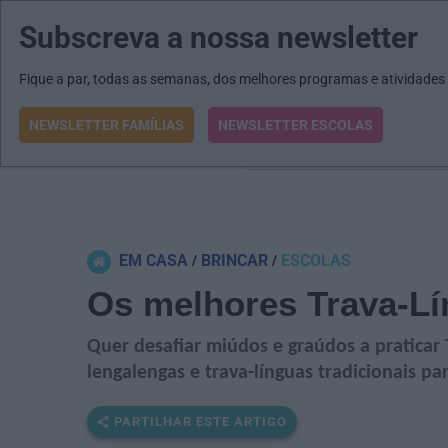
Subscreva a nossa newsletter
MENU
MAIL
JORNAIS
Revista E&O
Passe
arrow_drop_down
Fique a par, todas as semanas, dos melhores programas e atividades
NEWSLETTER FAMÍLIAS
NEWSLETTER ESCOLAS
O que procura?
EM CASA
BRINCAR
ESCOLAS
Os melhores Trava-Lí
Quer desafiar miúdos e graúdos a praticar 
lengalengas e trava-línguas tradicionais pa
PARTILHAR ESTE ARTIGO