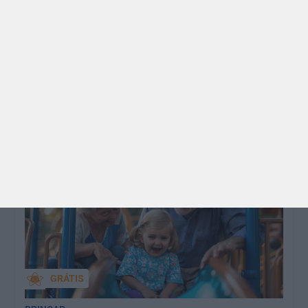
CONTOS E BIBLIOTECAS | ESCOLAS
Pré-visualização*: 8 livros para levar na mala de
férias - já publicado
Para celebrar as férias de verão, a Estrelas &
Ouriços fez uma parceria com a Sofia Vieira, da
livraria…
GRÁTIS