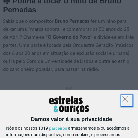
🎼 Ponha a tocar o hino de Bruno
Pernadas
Sabia que o compositor
Bruno Pernadas
fez um hino para
deixar uma “marca sonora” e comemorar os 50 anos do 25
de Abril? Chama-se “
O Governo do Povo
” e divide-se em três
partes. Uma parte é tocada pela Orquestra Geração (músicos
dos 6 aos 20 anos em situação de exclusão social e urbana),
outra pelo Coro da Universidade de Lisboa e outra ao estilo
do cancioneiro popular, para passar na rádio.
Damos valor à sua privacidade
Nós e os nossos 1019
parceiros
armazenamos e/ou acedemos a
informações num dispositivo, como cookies, e processamos