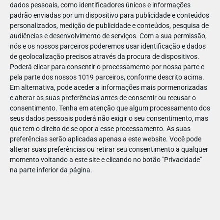
dados pessoais, como identificadores únicos e informações
padrão enviadas por um dispositivo para publicidade e conteúdos
personalizados, medição de publicidade e conteúdos, pesquisa de
audiências e desenvolvimento de serviços.
Com a sua permissão,
nós e os nossos parceiros poderemos usar identificação e dados
de geolocalização precisos através da procura de dispositivos.
Poderá clicar para consentir o processamento por nossa parte e
🤫 Dê a conhecer o que não se podia
pela parte dos nossos 1019 parceiros, conforme descrito acima.
Em alternativa, pode aceder a informações mais pormenorizadas
fazer
e alterar as suas preferências antes de consentir ou recusar o
consentimento.
Tenha em atenção que algum processamento dos
Quem viveu durante a Ditadura sabe o que é estar privado de
seus dados pessoais poderá não exigir o seu consentimento, mas
liberdade. Mas será que as crianças sabem que
nem toda a
que tem o direito de se opor a esse processamento. As suas
gente podia:
votar, ler BD estrangeira e beber Coca-Cola,
preferências serão aplicadas apenas a este website. Você pode
adoecer, ter férias pagas, viajar livremente, discordar, reunir-
alterar suas preferências ou retirar seu consentimento a qualquer
se, ser europeu ou ter um curso?
momento voltando a este site e clicando no botão "Privacidade"
na parte inferior da página.
Sábado sim, sábado não, há novo episódio do podcast
campanha
#NÃOPODIAS.
Inspire-se e fale sobre a
com os
mais novos!