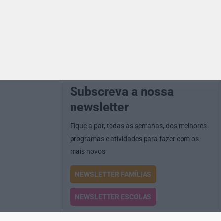
Subscreva a nossa
newsletter
Fique a par, todas as semanas, dos melhores
programas e atividades para fazer com os
mais novos
NEWSLETTER FAMÍLIAS
NEWSLETTER ESCOLAS