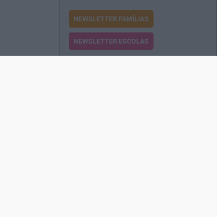
NEWSLETTER FAMÍLIAS
NEWSLETTER ESCOLAS
Passatempos
Produtos e Serviços
Assinatura
Edições Revista EO