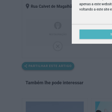
apenas a este websit
Rua Calvet de Magalhães, 244, piso 0
, 2770-
voltando a este site 
RESTAURAÇÃO
PARTILHAR ESTE ARTIGO
Também lhe pode interessar