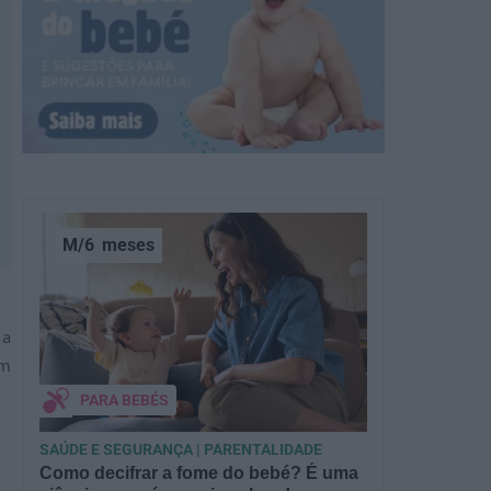
M/6
meses
 a
um
PARA BEBÉS
SAÚDE E SEGURANÇA | PARENTALIDADE
Como decifrar a fome do bebé? É uma