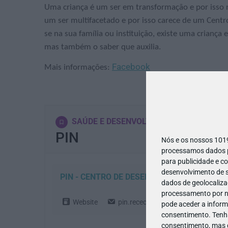
Uma criança é um ser em transformação e por isso n
um ser multifacetado e por isso carece de um Centr
se na sua família ou instituição, existe uma crianç
mas também o saber que auxilia.
Facebook
Mais informações:
SAÚDE E DESENVOLVIMENTO
PIN
Nós e os nossos 10
processamos dados pe
para publicidade e c
desenvolvimento de s
PIN - CENTRO DE DESENVOLVIMENTO
dados de geolocalizaç
processamento por no
Website
pin.rececao@pin.com.pt
910
pode aceder a inform
consentimento.
Tenh
consentimento, mas q