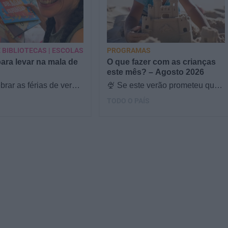
 BIBLIOTECAS | ESCOLAS
PROGRAMAS
para levar na mala de
O que fazer com as crianças
este mês? – Agosto 2026
brar as férias de verão,
🍨 Se este verão prometeu que
s & Ouriços fez uma
iam fazer mais do que praia e
TODO O PAÍS
com a Sofia Vieira, da
gelados... este artigo é para
si. Há um eclipse do…