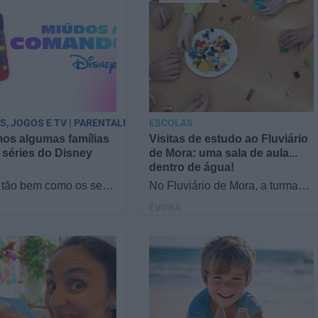
PS, JOGOS E TV | PARENTALIDADE
ESCOLAS
os algumas famílias
Visitas de estudo ao Fluviário
 séries do Disney
de Mora: uma sala de aula...
dentro de água!
tão bem como os seus
No Fluviário de Mora, a turma
 séries do Disney
fica de olhos nos olhos com a
ÉVORA
Reunimos famílias no
natureza! Os alunos descobrem
a responder a…
o mundo aquático…