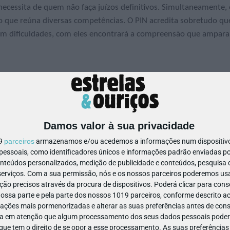
ecessita de quem não faça juízos definitivos. Simultaneamente, 
o que reúna diversas competências. O PIN acredita sobretudo qu
a em dificuldades, com eles encontrará a compreensão que ampara
Damos valor à sua privacidade
19
parceiros
armazenamos e/ou acedemos a informações num dispositivo,
ssoais, como identificadores únicos e informações padrão enviadas po
onteúdos personalizados, medição de publicidade e conteúdos, pesquisa 
erviços.
Com a sua permissão, nós e os nossos parceiros poderemos usar
ão precisos através da procura de dispositivos. Poderá clicar para conse
ssa parte e pela parte dos nossos 1019 parceiros, conforme descrito ac
 460 460 / 215 888 900
Ver Detalhes
ações mais pormenorizadas e alterar as suas preferências antes de cons
a em atenção que algum processamento dos seus dados pessoais poderá
ue tem o direito de se opor a esse processamento. As suas preferências