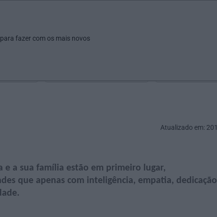
ar
Ver
Fazer
Poupar
Pais
Bebés
Escola
arrow_drop_down
arrow_drop_down
arrow_drop_down
arrow_drop_down
arrow_drop_down
 para fazer com os mais novos
Idade
Localização
Selecione
Selecionar uma o
Atualizado em: 20
a e a sua família estão em primeiro lugar,
es que apenas com inteligência, empatia, dedicação
dade.