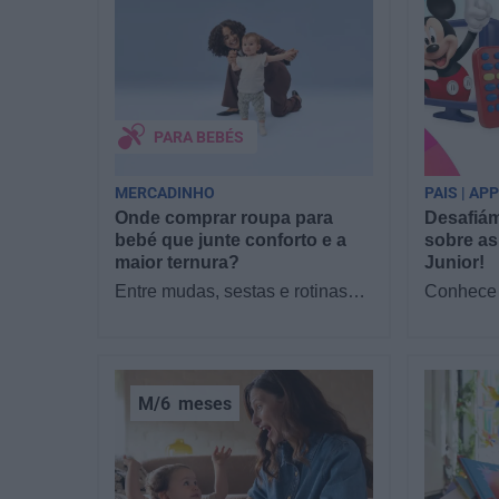
PARA BEBÉS
MERCADINHO
PAIS | AP
Onde comprar roupa para
Desafiám
bebé que junte conforto e a
sobre as
maior ternura?
Junior!
Entre mudas, sestas e rotinas
Conhece 
novas, o que os pais mais
filhos as
procuram com a chegada de um
Junior? 
bebé é simples:…
sofá par
M/6
meses