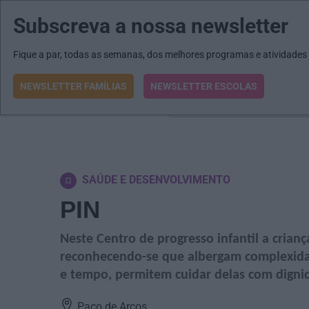
Subscreva a nossa newsletter
MENU
MAIL
JORNAIS
Revista E&O
Passe
arrow_drop_down
Fique a par, todas as semanas, dos melhores programas e atividades
NEWSLETTER FAMÍLIAS
NEWSLETTER ESCOLAS
O que procura?
SAÚDE E DESENVOLVIMENTO
PIN
Neste Centro de progresso infantil a crianç
reconhecendo-se que albergam complexidad
e tempo, permitem cuidar delas com digni
Paço de Arcos