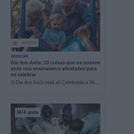
GRÁTIS
BRINCAR
Dia dos Avós: 10 coisas que os nossos
avós nos ensinaram e atividades para
os celebrar
O Dia dos Avós está aí! Celebrada a 26
de julho, a data homenageia todos os
avós, relembrando a importância…
M/4
anos