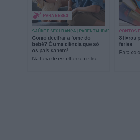
PARA BEBÉS
SAÚDE E SEGURANÇA | PARENTALIDADE
CONTOS E
Como decifrar a fome do
8 livros 
bebé? É uma ciência que só
férias
os pais sabem!
Para cele
Na hora de escolher o melhor
a Estrela
para o seu filho, cada instinto
parceria 
conta. E quando chega a etapa
livraria…
da alimentação a…