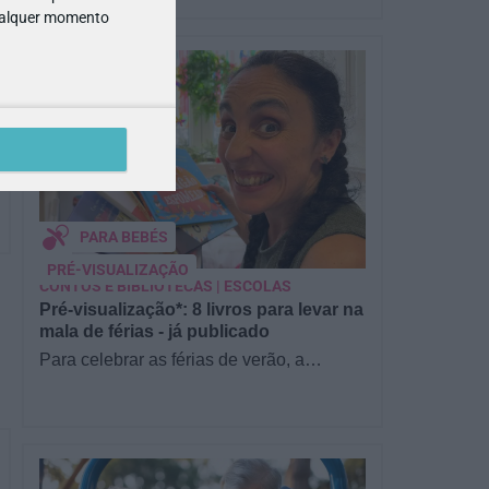
qualquer momento
PARA BEBÉS
PRÉ-VISUALIZAÇÃO
CONTOS E BIBLIOTECAS | ESCOLAS
Pré-visualização*: 8 livros para levar na
mala de férias - já publicado
Para celebrar as férias de verão, a
Estrelas & Ouriços fez uma parceria com
a Sofia Vieira, da livraria…