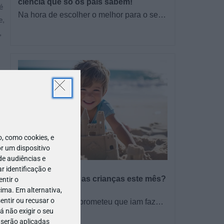
ciência que só os pais sabem!
é
Na hora de escolher o melhor para o seu
e,
filho, cada instinto conta. E quando chega
,
a etapa da alimentação a…
 como cookies, e
r um dispositivo
de audiências e
PROGRAMAS
 identificação e
O que fazer com as crianças este mês?
ntir o
– Agosto 2026
ima. Em alternativa,
entir ou recusar o
🍨 Se este verão prometeu que iam fazer
 não exigir o seu
mais do que praia e gelados... este artigo
TODO O PAÍS
é para si. Há um eclipse do…
 serão aplicadas