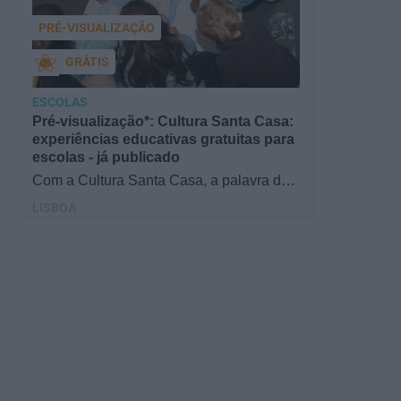
PRÉ-VISUALIZAÇÃO
GRÁTIS
ESCOLAS
Pré-visualização*: Cultura Santa Casa:
experiências educativas gratuitas para
escolas - já publicado
Com a Cultura Santa Casa, a palavra de
ordem é aprender de forma diversificada e
LISBOA
criativa, estimulando o…