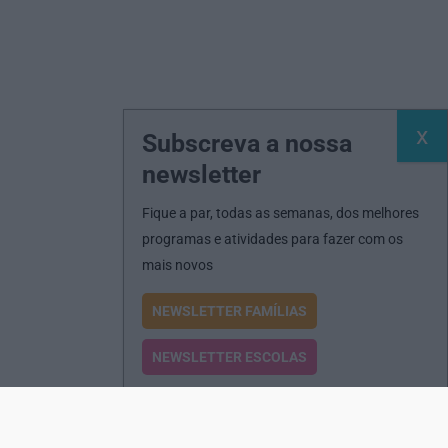
Subscreva a nossa
newsletter
Fique a par, todas as semanas, dos melhores
programas e atividades para fazer com os
mais novos
NEWSLETTER FAMÍLIAS
NEWSLETTER ESCOLAS