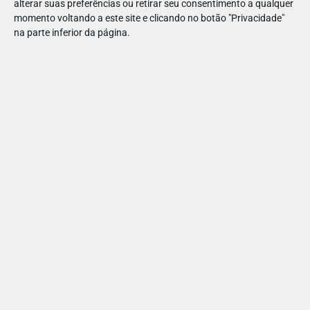
alterar suas preferências ou retirar seu consentimento a qualquer
Lisboa
momento voltando a este site e clicando no botão "Privacidade"
na parte inferior da página.
RESTAURAÇÃO
ACESSIBILIDADE
MULTIBANCO
PARTILHAR ESTE ARTIGO
Também lhe pode interessar