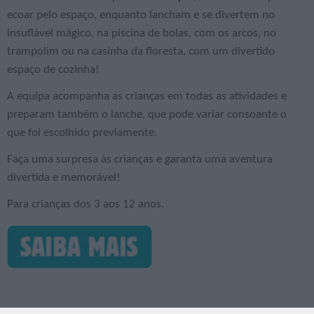
ecoar pelo espaço, enquanto lancham e se divertem no
insuflável mágico, na piscina de bolas, com os arcos, no
trampolim ou na casinha da floresta, com um divertido
espaço de cozinha!
A equipa acompanha as crianças em todas as atividades e
preparam também o lanche, que pode variar consoante o
que foi escolhido previamente.
Faça uma surpresa às crianças e garanta uma aventura
divertida e memorável!
Para crianças dos 3 aos 12 anos.