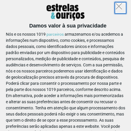
Damos valor à sua privacidade
Nós e os nossos 1019
parceiros
armazenamos e/ou acedemos a
FESTAS
- ESPAÇOS
informações num dispositivo, como cookies, e processamos
dados pessoais, como identificadores únicos e informações
Aventuras no Bosque: festas
padrão enviadas por um dispositivo para publicidade e conteúdos
de aniversário encantadas
personalizados, medição de publicidade e conteúdos, pesquisa de
audiências e desenvolvimento de serviços.
Com a sua permissão,
nós e os nossos parceiros poderemos usar identificação e dados
de geolocalização precisos através da procura de dispositivos.
AVENTURAS NO BOSQUE
Poderá clicar para consentir o processamento por nossa parte e
pela parte dos nossos 1019 parceiros, conforme descrito acima.
Em alternativa, pode aceder a informações mais pormenorizadas
Website
geral@aventurasnobosque.pt
e alterar as suas preferências antes de consentir ou recusar o
211 313 690
Ver Detalhes
consentimento.
Tenha em atenção que algum processamento dos
seus dados pessoais poderá não exigir o seu consentimento, mas
que tem o direito de se opor a esse processamento. As suas
preferências serão aplicadas apenas a este website. Você pode
Rua Alferes Barrilaro Ruas, 7, 1 A-B
, 1800-008
-