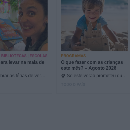
 BIBLIOTECAS | ESCOLAS
PROGRAMAS
para levar na mala de
O que fazer com as crianças
este mês? – Agosto 2026
brar as férias de verão,
🍨 Se este verão prometeu que
s & Ouriços fez uma
iam fazer mais do que praia e
TODO O PAÍS
com a Sofia Vieira, da
gelados... este artigo é para
si. Há um eclipse do…