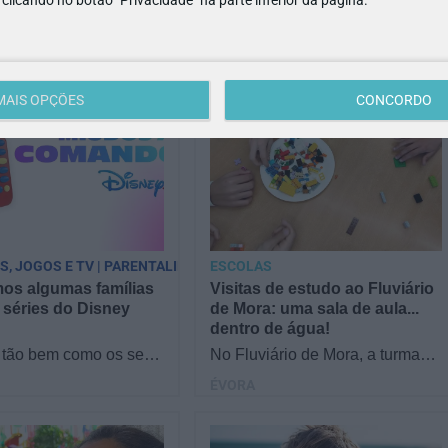
M/4
anos
MAIS OPÇÕES
CONCORDO
PS, JOGOS E TV | PARENTALIDADE
ESCOLAS
os algumas famílias
Visitas de estudo ao Fluviário
 séries do Disney
de Mora: uma sala de aula...
dentro de água!
tão bem como os seus
No Fluviário de Mora, a turma
 séries do Disney
fica de olhos nos olhos com a
ÉVORA
Reunimos famílias no
natureza! Os alunos descobrem
a responder a…
o mundo aquático…