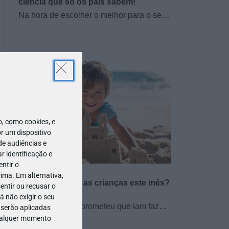
ciência que só os pais sabem!
Na hora de escolher o melhor para o seu
filho, cada instinto conta. E quando chega
a etapa da alimentação a…
 como cookies, e
r um dispositivo
de audiências e
 identificação e
ntir o
PROGRAMAS
ima. Em alternativa,
O que fazer com as crianças este mês?
entir ou recusar o
– Agosto 2026
 não exigir o seu
🍨 Se este verão prometeu que iam fazer
 serão aplicadas
mais do que praia e gelados... este artigo
qualquer momento
TODO O PAÍS
é para si. Há um eclipse do…