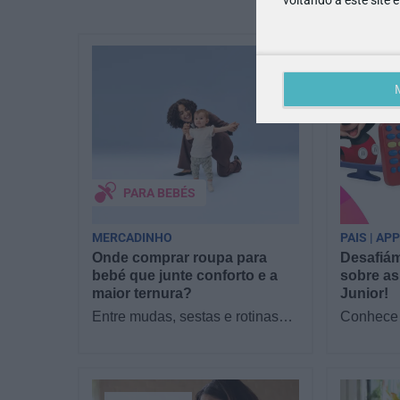
PARA BEBÉS
MERCADINHO
PAIS | AP
Onde comprar roupa para
Desafiám
bebé que junte conforto e a
sobre as
maior ternura?
Junior!
Entre mudas, sestas e rotinas
Conhece 
novas, o que os pais mais
filhos as
procuram com a chegada de um
Junior? 
bebé é simples:…
sofá par