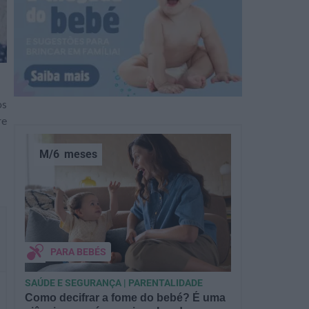
os
re
M/6
meses
PARA BEBÉS
SAÚDE E SEGURANÇA | PARENTALIDADE
Como decifrar a fome do bebé? É uma