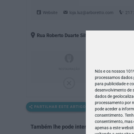
Website
loja.luz@arboretto.com
217 
Rua Roberto Duarte Silva, 2A
, 1600-200
- Lis
RESTAURAÇÃO
Nós e os nossos 10
processamos dados pe
para publicidade e c
desenvolvimento de s
dados de geolocalizaç
processamento por no
PARTILHAR ESTE ARTIGO
pode aceder a inform
consentimento.
Tenh
consentimento, mas q
Também lhe pode interessar
apenas a este websit
voltando a este site 