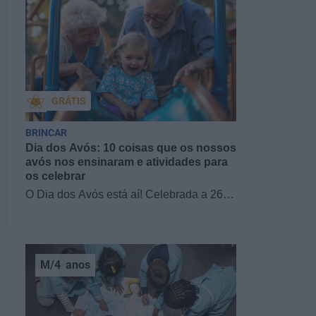
GRÁTIS
BRINCAR
Dia dos Avós: 10 coisas que os nossos
avós nos ensinaram e atividades para
os celebrar
O Dia dos Avós está aí! Celebrada a 26
de julho, a data homenageia todos os
avós, relembrando a importância…
M/4
anos