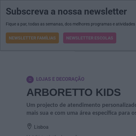
Subscreva a nossa newsletter
MENU
MAIL
JORNAIS
Revista E&O
Passe
arrow_drop_down
Fique a par, todas as semanas, dos melhores programas e atividades
NEWSLETTER FAMÍLIAS
NEWSLETTER ESCOLAS
O que procura?
LOJAS E DECORAÇÃO
ARBORETTO KIDS
Um projecto de atendimento personalizado,
mais sua e com uma área específica para os
Lisboa