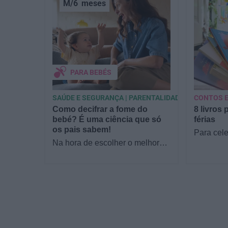
M/6
meses
PARA BEBÉS
SAÚDE E SEGURANÇA | PARENTALIDADE
CONTOS E
Como decifrar a fome do
8 livros 
bebé? É uma ciência que só
férias
os pais sabem!
Para cele
Na hora de escolher o melhor
a Estrela
para o seu filho, cada instinto
parceria 
conta. E quando chega a etapa
livraria…
da alimentação a…