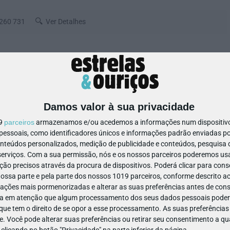
260 731
Ver Detalhes
boa
Damos valor à sua privacidade
ACESSIBILIDADE
MULTIBANCO
19
parceiros
armazenamos e/ou acedemos a informações num dispositivo,
ssoais, como identificadores únicos e informações padrão enviadas po
onteúdos personalizados, medição de publicidade e conteúdos, pesquisa 
erviços.
Com a sua permissão, nós e os nossos parceiros poderemos usar
ão precisos através da procura de dispositivos. Poderá clicar para conse
ssa parte e pela parte dos nossos 1019 parceiros, conforme descrito ac
ações mais pormenorizadas e alterar as suas preferências antes de cons
a em atenção que algum processamento dos seus dados pessoais poderá
ue tem o direito de se opor a esse processamento. As suas preferências
e. Você pode alterar suas preferências ou retirar seu consentimento a 
e clicando no botão "Privacidade" na parte inferior da página.