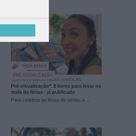
PARA BEBÉS
PRÉ-VISUALIZAÇÃO
CONTOS E BIBLIOTECAS | ESCOLAS
Pré-visualização*: 8 livros para levar na
mala de férias - já publicado
Para celebrar as férias de verão, a
Estrelas & Ouriços fez uma parceria com
a Sofia Vieira, da livraria…