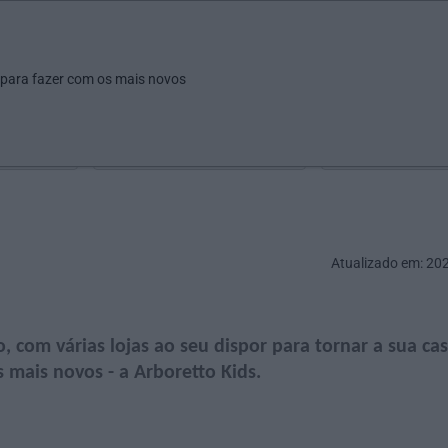
ar
Ver
Fazer
Poupar
Pais
Bebés
Escola
arrow_drop_down
arrow_drop_down
arrow_drop_down
arrow_drop_down
arrow_drop_down
 para fazer com os mais novos
Idade
Localização
Selecione
Selecionar uma o
Atualizado em: 20
 com várias lojas ao seu dispor para tornar a sua ca
 mais novos - a Arboretto Kids.