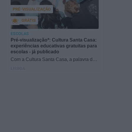
PRÉ-VISUALIZAÇÃO
GRÁTIS
ESCOLAS
Pré-visualização*: Cultura Santa Casa:
experiências educativas gratuitas para
escolas - já publicado
Com a Cultura Santa Casa, a palavra de
ordem é aprender de forma diversificada e
LISBOA
criativa, estimulando o…