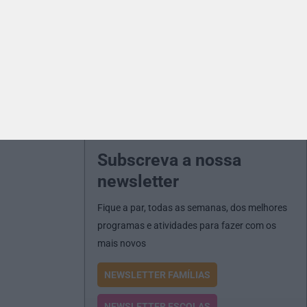
Subscreva a nossa
newsletter
Fique a par, todas as semanas, dos melhores
programas e atividades para fazer com os
mais novos
NEWSLETTER FAMÍLIAS
NEWSLETTER ESCOLAS