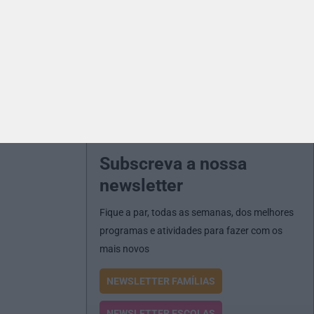
Subscreva a nossa
newsletter
Fique a par, todas as semanas, dos melhores
programas e atividades para fazer com os
mais novos
NEWSLETTER FAMÍLIAS
NEWSLETTER ESCOLAS