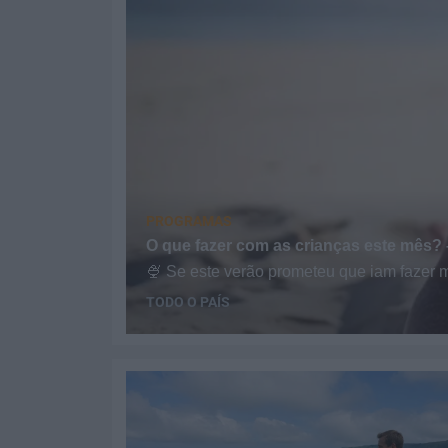
PROGRAMAS
O que fazer com as crianças este mês?
🍨 Se este verão prometeu que iam fazer ma
TODO O PAÍS