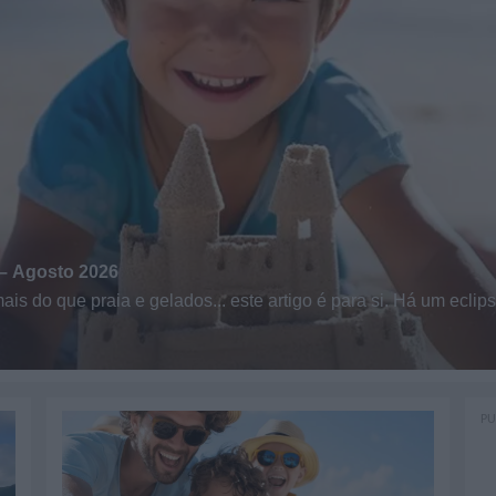
M
 – Agosto 2026
On
is do que praia e gelados... este artigo é para si. Há um ecli
co