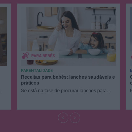
PARA BEBÉS
PARENTALIDADE
Receitas para bebés: lanches saudáveis e
práticos
Se está na fase de procurar lanches para
 a
bebés, deliciosos e práticos, para ter em
casa, no parque ou no…
keyboard_arrow_left
keyboard_arrow_right