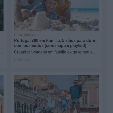
EX
O 
pr
PROGRAMAS
Portugal 360 em Família: 5 sítios para dormir
com os miúdos (com mapa e playlist!)
,
Organizar viagens em família exige tempo e
muita vontade. Deixe tudo nas mãos de quem
PORTUGAL
já conhece as…
PA
De
do