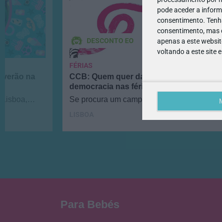
pode aceder a inform
consentimento.
Tenh
consentimento, mas q
DESCONTO EO
apenas a este websit
voltando a este site 
FÉRIAS
 verão na
CCB: Quem quer dar a mão às artes e à
democracia nas férias do verão?
Lisboa,
Se procura um campo de férias em Lisboa
ender a
onde os miúdos continuem a aprender, tem
LISBOA
do…
de os inscrever nas oficinas…
Para Bebés