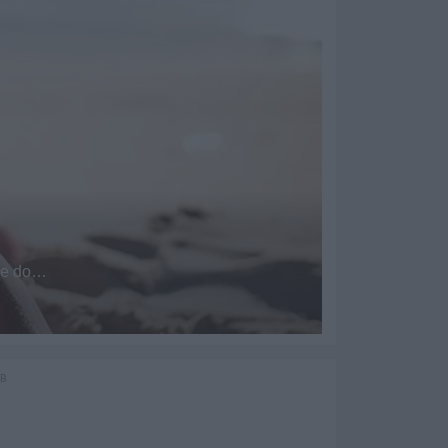
PARA BEBÉS
ERCADINHO
de comprar roupa para bebé que junte
pse do…
nforto e a maior ternura?
M/5
anos