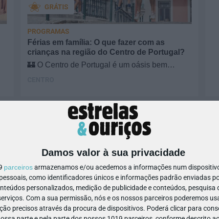
GRÁTIS
OF
PROGRAMAS
Ex
Férias em família: O que fazer com as
ar
crianças na região do Centro de Portugal?
🏰 O Centro de Portugal é um oásis bem
s.
precioso para passar uns dias em família!
CENTRO
Imagine uma praia fluvial…
SA
Co
Damos valor à sua privacidade
da
ter as crianças até chegarem as férias e inspire-se com dicas para
19
parceiros
armazenamos e/ou acedemos a informações num dispositivo,
ssoais, como identificadores únicos e informações padrão enviadas po
onteúdos personalizados, medição de publicidade e conteúdos, pesquisa 
M/6
anos
erviços.
Com a sua permissão, nós e os nossos parceiros poderemos usar
ão precisos através da procura de dispositivos. Poderá clicar para conse
ssa parte e pela parte dos nossos 1019 parceiros, conforme descrito ac