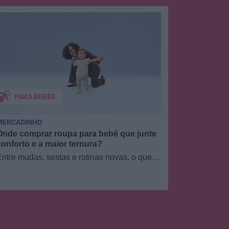
PARA BEBÉS
PARA B
MERCADINHO
PARENTALID
Onde comprar roupa para bebé que junte
Como cuida
conforto e a maior ternura?
clube!
Entre mudas, sestas e rotinas novas, o que
Está grávid
os pais mais procuram com a chegada de um
um ano? O 
bebé é simples:…
cantinho do