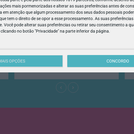
ações mais pormenorizadas e alterar as suas preferências antes de cons
a em atenção que algum processamento dos seus dados pessoais poderá
ue tem o direito de se opor a esse processamento. As suas preferências
e. Você pode alterar suas preferências ou retirar seu consentimento a 
e clicando no botão "Privacidade" na parte inferior da página.
FÉRIAS
FÉ
Férias de verão que fazem bem à saúde?
Há
Só no Skope!
de
☀️ Sabia que o seu filho pode passar as
No
MAIS OPÇÕES
CONCORDO
férias de verão no Skope - Museu de
é 
AVEIRO
LI
Medicina e Saúde? Descubra todas…
at
keyboard_arrow_left
keyboard_arrow_right