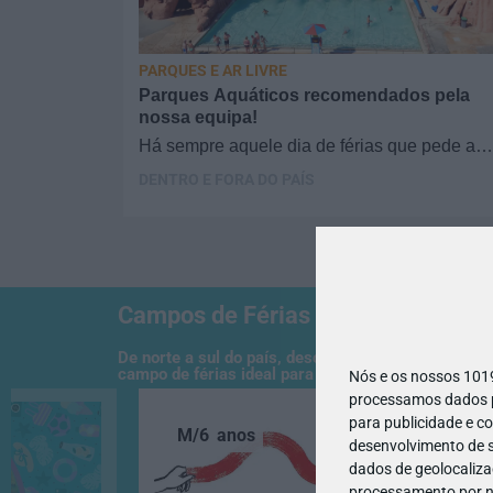
PARQUES E AR LIVRE
Parques Aquáticos recomendados pela
nossa equipa!
Há sempre aquele dia de férias que pede a
adrenalina de parques aquáticos ou temático
DENTRO E FORA DO PAÍS
Selecionámos 6…
Campos de Férias
De norte a sul do país, descubra ideias para entre
campo de férias ideal para elas.
Nós e os nossos 10
processamos dados pe
para publicidade e c
M/6
anos
desenvolvimento de s
dados de geolocalizaç
processamento por no