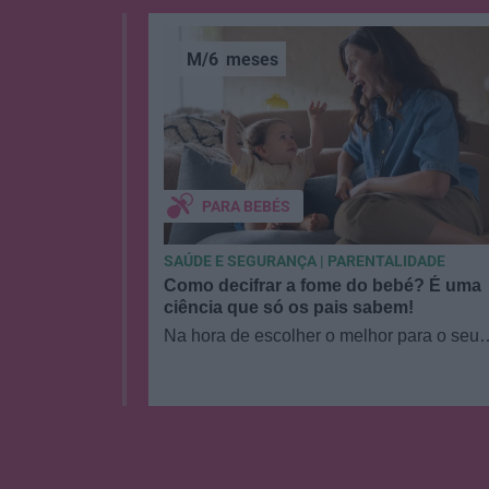
M/6
meses
PARA BEBÉS
SAÚDE E SEGURANÇA | PARENTALIDADE
nte-se ao
Como decifrar a fome do bebé? É uma
ciência que só os pais sabem!
um bebé até
Na hora de escolher o melhor para o seu
 & me é o
filho, cada instinto conta. E quando chega
etapa da alimentação a…