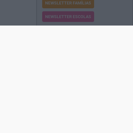
NEWSLETTER FAMÍLIAS
NEWSLETTER ESCOLAS
Passatempos
Produtos e Serviços
Assinatura
Edições Revista EO
Rede de Distribuição