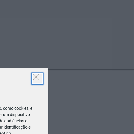
ABR
01
 como cookies, e
r um dispositivo
de audiências e
 identificação e
ntir o