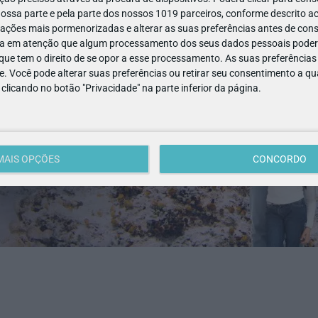
ssa parte e pela parte dos nossos 1019 parceiros, conforme descrito ac
ações mais pormenorizadas e alterar as suas preferências antes de cons
a em atenção que algum processamento dos seus dados pessoais poderá
ue tem o direito de se opor a esse processamento. As suas preferências
e. Você pode alterar suas preferências ou retirar seu consentimento a 
e clicando no botão "Privacidade" na parte inferior da página.
MAIS OPÇÕES
CONCORDO