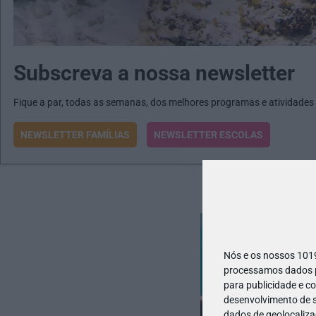
Subscreva a nossa newsletter
Fique a par, todas as semanas, dos melhores programas e atividades
NEWSLETTER FAMÍLIAS
NEWSLETTER ESCOLAS
Nós e os nossos 10
processamos dados pe
para publicidade e c
desenvolvimento de s
dados de geolocalizaç