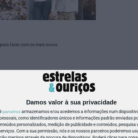
 para fazer com os mais novos
Design sem nome (5)
Damos valor à sua privacidade
19
parceiros
armazenamos e/ou acedemos a informações num dispositivo,
ssoais, como identificadores únicos e informações padrão enviadas po
onteúdos personalizados, medição de publicidade e conteúdos, pesquisa 
erviços.
Com a sua permissão, nós e os nossos parceiros poderemos usar
ão precisos através da procura de dispositivos. Poderá clicar para conse