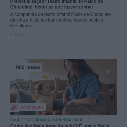
Previsualização* Teatro infantil no Palco de
Chocolate: histórias que fazem sonhar
A companhia de teatro infantil Palco de Chocolate
dá vida a histórias bem conhecidas do público.
Resultado:…
LISBOA
M/6
meses
PARA BEBÉS
SAÚDE E SEGURANÇA | PARENTALIDADE
Como decifrar a fome do bebé? É uma ciência