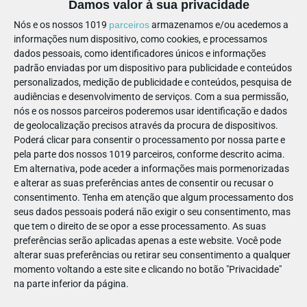
Damos valor à sua privacidade
As quatro estações da uva - nível I
Nós e os nossos 1019
parceiros
armazenamos e/ou acedemos a
informações num dispositivo, como cookies, e processamos
Visita-workshop
dados pessoais, como identificadores únicos e informações
padrão enviadas por um dispositivo para publicidade e conteúdos
As estações do ano são um evento cíclico pelo qual passamos
personalizados, medição de publicidade e conteúdos, pesquisa de
constantemente ao longo da nossa vida e tudo na Natureza
audiências e desenvolvimento de serviços.
Com a sua permissão,
muda com as alterações que estas estações trazem.
nós e os nossos parceiros poderemos usar identificação e dados
de geolocalização precisos através da procura de dispositivos.
Durante esta visita, é possível observar as quatro fases pelas
Poderá clicar para consentir o processamento por nossa parte e
quais passam as videiras e realizar um trabalho de colagem
pela parte dos nossos 1019 parceiros, conforme descrito acima.
em que são representadas estas diferentes etapas da vida de
Em alternativa, pode aceder a informações mais pormenorizadas
e alterar as suas preferências antes de consentir ou recusar o
uma videira através das suas folhas e ramos.
consentimento.
Tenha em atenção que algum processamento dos
🕑
Duração:
1 hora e 30 minutos
seus dados pessoais poderá não exigir o seu consentimento, mas
que tem o direito de se opor a esse processamento. As suas
The Wine Experience
📍
Localização:
preferências serão aplicadas apenas a este website. Você pode
alterar suas preferências ou retirar seu consentimento a qualquer
🙋‍♀️
Idade:
3 aos 9 anos (pré-escolar e 1.º ciclo)
momento voltando a este site e clicando no botão "Privacidade"
na parte inferior da página.
As quatro estações da uva - nível II