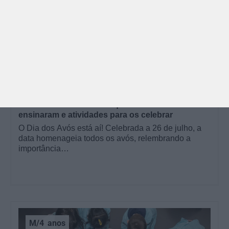
GRÁTIS
BRINCAR
Dia dos Avós: 10 coisas que os nossos avós nos
ensinaram e atividades para os celebrar
O Dia dos Avós está aí! Celebrada a 26 de julho, a
data homenageia todos os avós, relembrando a
importância…
M/4
anos