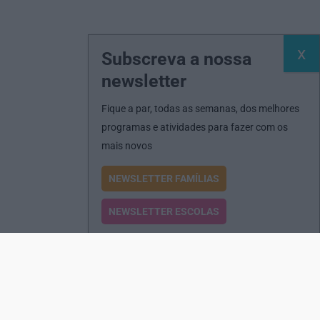
Subscreva a nossa
newsletter
Fique a par, todas as semanas, dos melhores
programas e atividades para fazer com os
mais novos
NEWSLETTER FAMÍLIAS
NEWSLETTER ESCOLAS