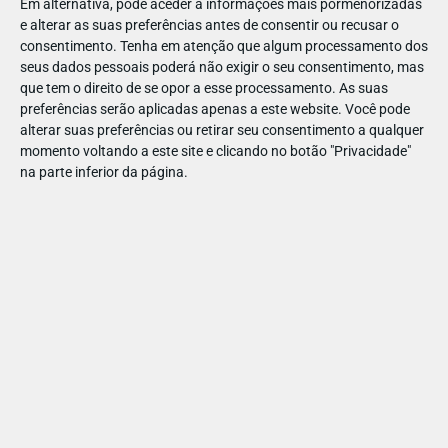
Em alternativa, pode aceder a informações mais pormenorizadas
Deixe todos maravilhados com este
presente único
! Quer
e alterar as suas preferências antes de consentir ou recusar o
consentimento.
Tenha em atenção que algum processamento dos
seja para o Dia do Pai...
seus dados pessoais poderá não exigir o seu consentimento, mas
que tem o direito de se opor a esse processamento. As suas
preferências serão aplicadas apenas a este website. Você pode
alterar suas preferências ou retirar seu consentimento a qualquer
momento voltando a este site e clicando no botão "Privacidade"
na parte inferior da página.
Ou para o Dia da Mãe...