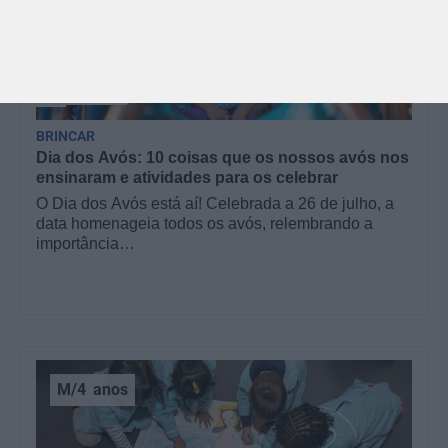
GRÁTIS
BRINCAR
Dia dos Avós: 10 coisas que os nossos avós nos
ensinaram e atividades para os celebrar
O Dia dos Avós está aí! Celebrada a 26 de julho, a
data homenageia todos os avós, relembrando a
importância…
M/4
anos