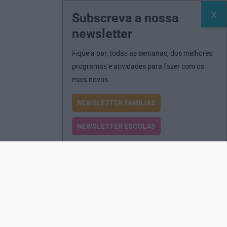
Subscreva a nossa
newsletter
Fique a par, todas as semanas, dos melhores
programas e atividades para fazer com os
mais novos
NEWSLETTER FAMÍLIAS
NEWSLETTER ESCOLAS
Passatempos