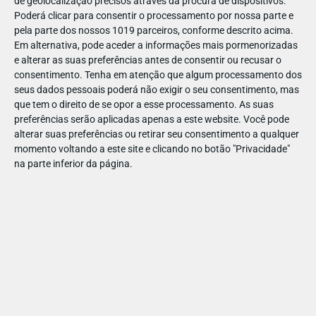
de geolocalização precisos através da procura de dispositivos.
Poderá clicar para consentir o processamento por nossa parte e
Autocaravana capucino
pela parte dos nossos 1019 parceiros, conforme descrito acima.
Em alternativa, pode aceder a informações mais pormenorizadas
Um veículo familiar que o deixa provar o verdadeiro sabor da
e alterar as suas preferências antes de consentir ou recusar o
liberdade, que simplifica e aumenta a autonomia das suas
consentimento.
Tenha em atenção que algum processamento dos
escapadelas, com o máximo do conforto. Uma coisa é certa:
seus dados pessoais poderá não exigir o seu consentimento, mas
que tem o direito de se opor a esse processamento. As suas
as crianças vão adorar!
preferências serão aplicadas apenas a este website. Você pode
Autocaravana Integral
alterar suas preferências ou retirar seu consentimento a qualquer
momento voltando a este site e clicando no botão "Privacidade"
Se deseja conforto acima de tudo, esta autocaravana é a
na parte inferior da página.
escolha acertada para si. Apresentando uma grande cabine, o
veículo largo em comprimento e com um estilo original
garante que todos se sintam em casa.
aluguer de autocaravanas e campervans
Faça já o
, perto
de si ou num dos quatro cantos da Europa! Siga os seus
desejos, seja por alguns dias ou semanas, a escolha é sempre
sua.