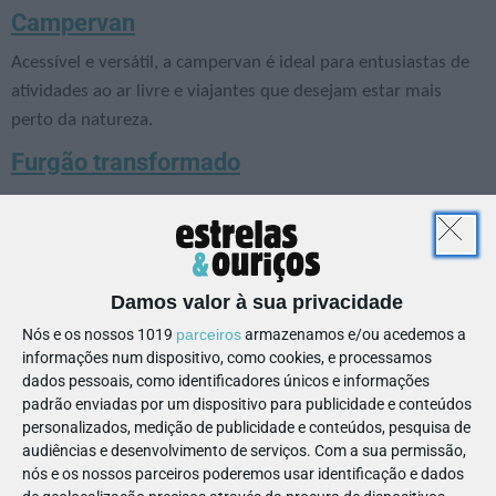
Campervan
Acessível e versátil, a campervan é ideal para entusiastas de
atividades ao ar livre e viajantes que desejam estar mais
perto da natureza.
Furgão transformado
O furgão transformado é perfeito para casais e viagens curtas
em família, levando-o a qualquer lugar e acrescentando um
lado prático e descontraído à sua experiência.
Autocaravana Perfilada
Damos valor à sua privacidade
Nós e os nossos 1019
parceiros
armazenamos e/ou acedemos a
Este veículo compacto tem todo o equipamento necessário.
informações num dispositivo, como cookies, e processamos
Com a sua forma aerodinâmica, é mais amigo do planeta e da
dados pessoais, como identificadores únicos e informações
sua carteira!
padrão enviadas por um dispositivo para publicidade e conteúdos
personalizados, medição de publicidade e conteúdos, pesquisa de
audiências e desenvolvimento de serviços.
Com a sua permissão,
nós e os nossos parceiros poderemos usar identificação e dados