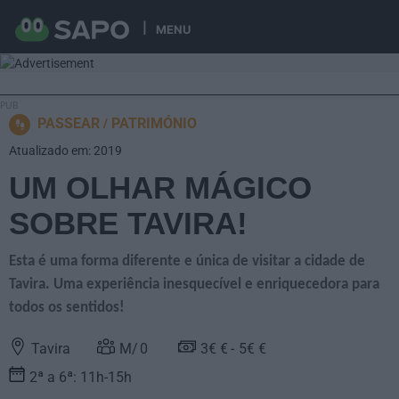
MENU
PASSEAR
PATRIMÓNIO
Atualizado em: 2019
UM OLHAR MÁGICO
SOBRE TAVIRA!
Esta é uma forma diferente e única de visitar a cidade de
Tavira. Uma experiência inesquecível e enriquecedora para
todos os sentidos!
Tavira
0
3€ €
5€ €
2ª a 6ª: 11h-15h