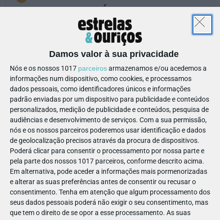
UM OLHAR MÁGICO SOBRE
TAVIRA!
Damos valor à sua privacidade
TORRE DE TAVIRA - CÂMARA OBSCURA
Nós e os nossos 1017
parceiros
armazenamos e/ou acedemos a
informações num dispositivo, como cookies, e processamos
dados pessoais, como identificadores únicos e informações
Website
info@torredetavira.com
padrão enviadas por um dispositivo para publicidade e conteúdos
personalizados, medição de publicidade e conteúdos, pesquisa de
281 322 527
Ver Detalhes
audiências e desenvolvimento de serviços.
Com a sua permissão,
nós e os nossos parceiros poderemos usar identificação e dados
de geolocalização precisos através da procura de dispositivos.
3€ € - 5€ €
+
Poderá clicar para consentir o processamento por nossa parte e
pela parte dos nossos 1017 parceiros, conforme descrito acima.
Em alternativa, pode aceder a informações mais pormenorizadas
0
e alterar as suas preferências antes de consentir ou recusar o
consentimento.
Tenha em atenção que algum processamento dos
seus dados pessoais poderá não exigir o seu consentimento, mas
que tem o direito de se opor a esse processamento. As suas
Calçada da Galeria, nº12
, 8800-306
- Tavira