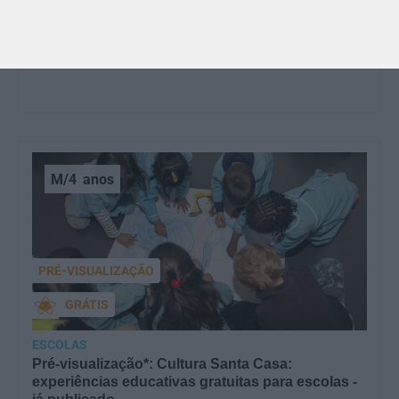
O Dia dos Avós está aí! Celebrada a 26 de julho, a
data homenageia todos os avós, relembrando a
importância…
M/4
anos
PRÉ-VISUALIZAÇÃO
GRÁTIS
ESCOLAS
Pré-visualização*: Cultura Santa Casa:
experiências educativas gratuitas para escolas -