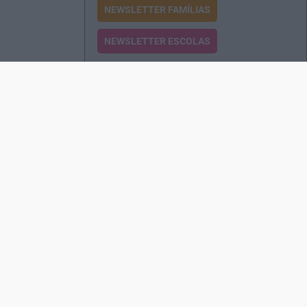
NEWSLETTER FAMÍLIAS
NEWSLETTER ESCOLAS
Passatempos
Produtos e Serviços
Assinatura
Edições Revista EO