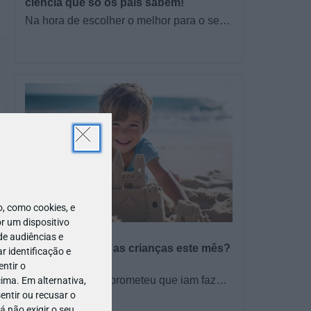
ciência que só os pais sabem!
Na hora de escolher o melhor para o seu
filho, cada instinto conta. E quando chega
a etapa da alimentação a…
 como cookies, e
r um dispositivo
PROGRAMAS
de audiências e
O que fazer com as crianças este mês?
 identificação e
– Agosto 2026
ntir o
🍨 Se este verão prometeu que iam fazer
ima. Em alternativa,
mais do que praia e gelados... este artigo
entir ou recusar o
TODO O PAÍS
é para si. Há um eclipse do…
 não exigir o seu