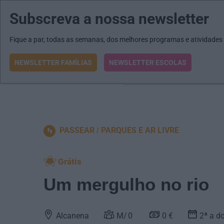
Subscreva a nossa newsletter
MENU
MAIL
JORNAIS
Revista E&O
Passe
arrow_drop_down
Fique a par, todas as semanas, dos melhores programas e atividades
NEWSLETTER FAMÍLIAS
NEWSLETTER ESCOLAS
O que procura?
PASSEAR
PARQUES E AR LIVRE
Grátis
Um mergulho no rio
Alcanena
0
0 €
2ª a d