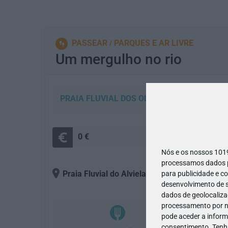
PASSEAR
PARQUES E AR LIVRE
Um mergulho no rio
PRAIA FLUVIAL DOS OLHOS DÁGUA
0 €
+
Nós e os nossos 10
processamos dados pe
Praia Fluvial do Alviela
, 2380-450
- Alcanena
para publicidade e c
desenvolvimento de s
dados de geolocalizaç
processamento por no
pode aceder a inform
consentimento.
Tenh