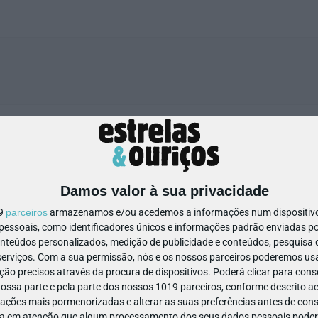
Damos valor à sua privacidade
0
19
parceiros
armazenamos e/ou acedemos a informações num dispositivo,
ssoais, como identificadores únicos e informações padrão enviadas po
onteúdos personalizados, medição de publicidade e conteúdos, pesquisa 
erviços.
Com a sua permissão, nós e os nossos parceiros poderemos usar
ão precisos através da procura de dispositivos. Poderá clicar para conse
ssa parte e pela parte dos nossos 1019 parceiros, conforme descrito ac
ações mais pormenorizadas e alterar as suas preferências antes de cons
a em atenção que algum processamento dos seus dados pessoais poderá