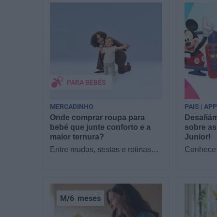
PARA BEBÉS
MERCADINHO
PAIS | AP
Onde comprar roupa para
Desafiám
bebé que junte conforto e a
sobre as
maior ternura?
Junior!
Entre mudas, sestas e rotinas
Conhece 
novas, o que os pais mais
filhos as
procuram com a chegada de um
Junior? 
bebé é simples:…
sofá par
M/6
meses