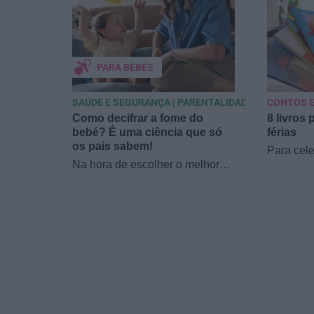
PARA BEBÉS
SAÚDE E SEGURANÇA | PARENTALIDADE
CONTOS E
Como decifrar a fome do
8 livros 
bebé? É uma ciência que só
férias
os pais sabem!
Para cele
Na hora de escolher o melhor
a Estrela
para o seu filho, cada instinto
parceria 
conta. E quando chega a etapa
livraria…
da alimentação a…