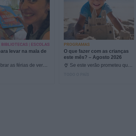
 BIBLIOTECAS | ESCOLAS
PROGRAMAS
para levar na mala de
O que fazer com as crianças
este mês? – Agosto 2026
brar as férias de verão,
🍨 Se este verão prometeu que
s & Ouriços fez uma
iam fazer mais do que praia e
TODO O PAÍS
com a Sofia Vieira, da
gelados... este artigo é para
si. Há um eclipse do…