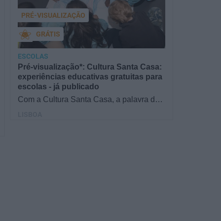
PRÉ-VISUALIZAÇÃO
GRÁTIS
ESCOLAS
Pré-visualização*: Cultura Santa Casa:
experiências educativas gratuitas para
escolas - já publicado
Com a Cultura Santa Casa, a palavra de
ordem é aprender de forma diversificada e
LISBOA
criativa, estimulando o…