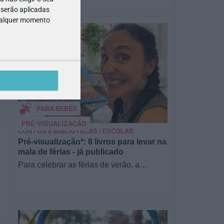
 serão aplicadas
qualquer momento
PARA BEBÉS
PRÉ-VISUALIZAÇÃO
CONTOS E BIBLIOTECAS | ESCOLAS
Pré-visualização*: 8 livros para levar na
mala de férias - já publicado
Para celebrar as férias de verão, a
Estrelas & Ouriços fez uma parceria com
a Sofia Vieira, da livraria…