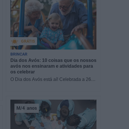
GRÁTIS
BRINCAR
Dia dos Avós: 10 coisas que os nossos
avós nos ensinaram e atividades para
os celebrar
O Dia dos Avós está aí! Celebrada a 26
de julho, a data homenageia todos os
avós, relembrando a importância…
M/4
anos