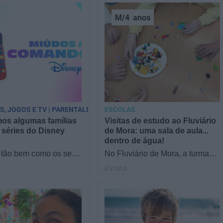
M/4
anos
PS, JOGOS E TV | PARENTALIDADE
ESCOLAS
os algumas famílias
Visitas de estudo ao Fluviário
 séries do Disney
de Mora: uma sala de aula...
dentro de água!
tão bem como os seus
No Fluviário de Mora, a turma
 séries do Disney
fica de olhos nos olhos com a
ÉVORA
Reunimos famílias no
natureza! Os alunos descobrem
a responder a…
o mundo aquático…